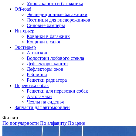
Упоры капота и багажника
Off-road
Экспедиционные багажники
Лестницы для внедорожников
Силовые бамперы
Интерьер
Коврики в багажник
Коврики в салон
Экстерьер
Антискол
Водостоки лобового стекла
Дефлекторы капота
Дефлекторы окон
Рейлинги
Решетки радиатора
Перевозка собак
Решетки для перевозки собак
Автогамаки
Чехлы на сиденья
Запчасти для автомобилей
Фильтр
По популярности
По алфавиту
По цене