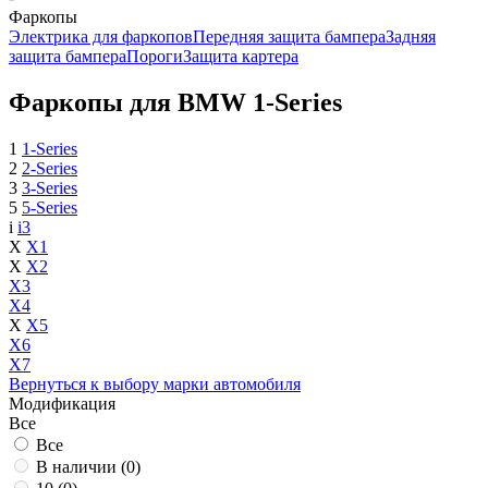
Фаркопы
Электрика для фаркопов
Передняя защита бампера
Задняя
защита бампера
Пороги
Защита картера
Фаркопы для BMW 1-Series
1
1-Series
2
2-Series
3
3-Series
5
5-Series
i
i3
X
X1
X
X2
X3
X4
X
X5
X6
X7
Вернуться к выбору марки автомобиля
Модификация
Все
Все
В наличии (
0
)