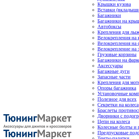
Крышки кузова
Вставки (вкладыши
Багажники
Багажники на кры
Автобоксы
Крепления для лыж
Велокрепления на
Велокрепления на 
Велокрепление на 
Грузовые корзины
Багажники на фарк
Аксессуары
Багажные дуги
Запасные части
Крепления для мот
Опоры багажника
Установочные ком
Полезное для всех
Секретки на колеса
Браслеты противо
Дворники с подогр
Цепи на колеса
Колесные болты и 
Предпусковые под
Тенты-палатки