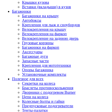
Крышки кузова
Вставки (вкладыши) в кузов
Багажники
Багажники на крышу
Автобоксы
Крепления для лыж и сноубордов
Велокрепления на крышу
Велокрепления на фаркоп
Велокрепление на заднюю дверь
Грузовые корзины
Багажники на фаркоп
Аксессуары
Багажные дуги
Запасные части
Крепления для мототехники
Опоры багажника
Установочные комплекты
Полезное для всех
Секретки на колеса
Браслеты противоскольжения
Дворники с подогревом Burner
Цепи на колеса
Колесные болты и гайки
Предпусковые подогреватели
Тенты-палатки