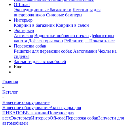
Off-road
Экспедиционные багажники
Лестницы для
внедорожников
Силовые бамперы
Интерьер
Коврики в багажник
Коврики в салон
Экстерьер
Антискол
Водостоки лобового стекла
Дефлекторы
капота
Дефлекторы окон
Рейлинги
... Показать все
Перевозка собак
Решетки для перевозки собак
Автогамаки
Чехлы на
сиденья
Запчасти для автомобилей
Еще
Главная
-
Каталог
-
Навесное оборудование
Навесное оборудование
Аксессуары для
ПИКАПОВ
Багажники
Полезное для
всех
Экстерьер
Интерьер
Off-road
Перевозка собак
Запчасти для
автомобилей
-