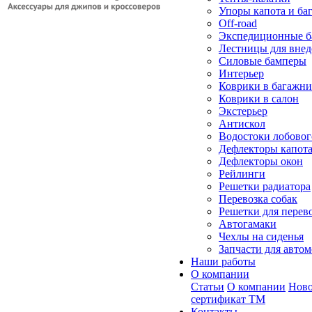
Упоры капота и ба
Off-road
Экспедиционные б
Лестницы для вне
Силовые бамперы
Интерьер
Коврики в багажн
Коврики в салон
Экстерьер
Антискол
Водостоки лобовог
Дефлекторы капот
Дефлекторы окон
Рейлинги
Решетки радиатора
Перевозка собак
Решетки для перев
Автогамаки
Чехлы на сиденья
Запчасти для авто
Наши работы
О компании
Статьи
О компании
Ново
сертификат ТМ
Контакты