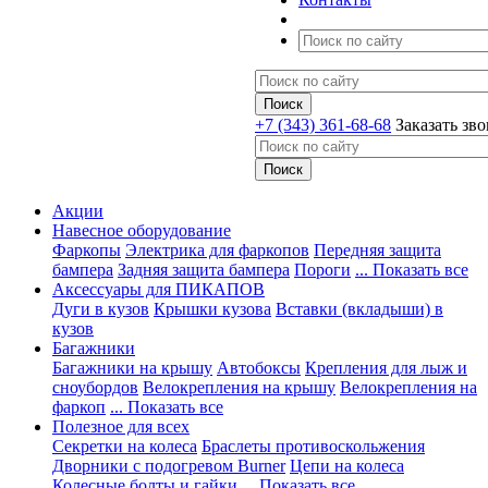
+7 (343) 361-68-68
Заказать зв
Акции
Навесное оборудование
Фаркопы
Электрика для фаркопов
Передняя защита
бампера
Задняя защита бампера
Пороги
... Показать все
Аксессуары для ПИКАПОВ
Дуги в кузов
Крышки кузова
Вставки (вкладыши) в
кузов
Багажники
Багажники на крышу
Автобоксы
Крепления для лыж и
сноубордов
Велокрепления на крышу
Велокрепления на
фаркоп
... Показать все
Полезное для всех
Секретки на колеса
Браслеты противоскольжения
Дворники с подогревом Burner
Цепи на колеса
Колесные болты и гайки
... Показать все