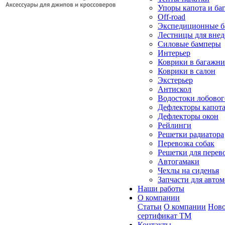
Упоры капота и ба
Off-road
Экспедиционные б
Лестницы для вне
Силовые бамперы
Интерьер
Коврики в багажн
Коврики в салон
Экстерьер
Антискол
Водостоки лобовог
Дефлекторы капот
Дефлекторы окон
Рейлинги
Решетки радиатора
Перевозка собак
Решетки для перев
Автогамаки
Чехлы на сиденья
Запчасти для авто
Наши работы
О компании
Статьи
О компании
Ново
сертификат ТМ
Контакты