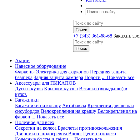
+7 (343) 361-68-68
Заказать зв
Акции
Навесное оборудование
Фаркопы
Электрика для фаркопов
Передняя защита
бампера
Задняя защита бампера
Пороги
... Показать все
Аксессуары для ПИКАПОВ
Дуги в кузов
Крышки кузова
Вставки (вкладыши) в
кузов
Багажники
Багажники на крышу
Автобоксы
Крепления для лыж и
сноубордов
Велокрепления на крышу
Велокрепления на
фаркоп
... Показать все
Полезное для всех
Секретки на колеса
Браслеты противоскольжения
Дворники с подогревом Burner
Цепи на колеса
Колесные болты и гайки
... Показать все