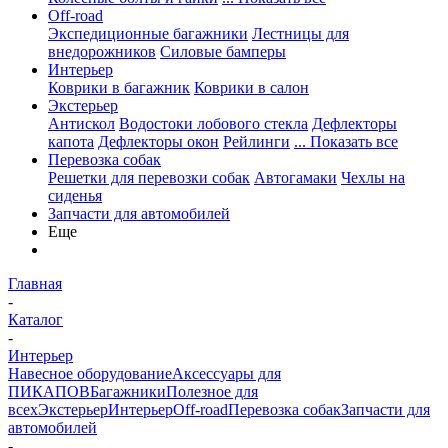
Off-road
Экспедиционные багажники
Лестницы для
внедорожников
Силовые бамперы
Интерьер
Коврики в багажник
Коврики в салон
Экстерьер
Антискол
Водостоки лобового стекла
Дефлекторы
капота
Дефлекторы окон
Рейлинги
... Показать все
Перевозка собак
Решетки для перевозки собак
Автогамаки
Чехлы на
сиденья
Запчасти для автомобилей
Еще
Главная
-
Каталог
-
Интерьер
Навесное оборудование
Аксессуары для
ПИКАПОВ
Багажники
Полезное для
всех
Экстерьер
Интерьер
Off-road
Перевозка собак
Запчасти для
автомобилей
-