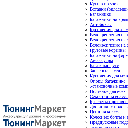
Крышки кузова
Вставки (вкладыши
Багажники
Багажники на кры
Автобоксы
Крепления для лыж
Велокрепления на
Велокрепления на 
Велокрепление на 
Грузовые корзины
Багажники на фарк
Аксессуары
Багажные дуги
Запасные части
Крепления для мот
Опоры багажника
Установочные ком
Полезное для всех
Секретки на колеса
Браслеты противо
Дворники с подогр
Цепи на колеса
Колесные болты и 
Предпусковые под
Тенты-палатки