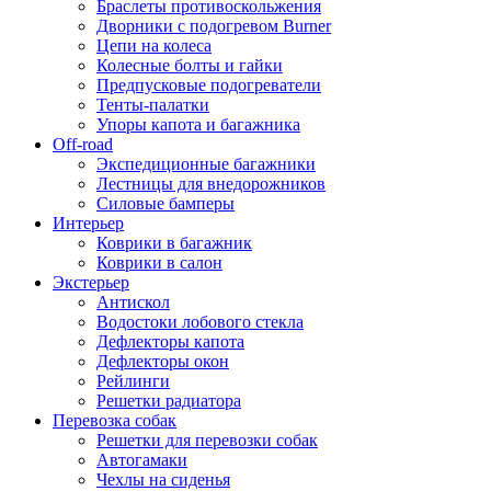
Браслеты противоскольжения
Дворники с подогревом Burner
Цепи на колеса
Колесные болты и гайки
Предпусковые подогреватели
Тенты-палатки
Упоры капота и багажника
Off-road
Экспедиционные багажники
Лестницы для внедорожников
Силовые бамперы
Интерьер
Коврики в багажник
Коврики в салон
Экстерьер
Антискол
Водостоки лобового стекла
Дефлекторы капота
Дефлекторы окон
Рейлинги
Решетки радиатора
Перевозка собак
Решетки для перевозки собак
Автогамаки
Чехлы на сиденья