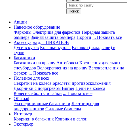
Акции
Навесное оборудование
Фаркопы
Электрика для фаркопов
Передняя защита
бампера
Задняя защита бампера
Пороги
... Показать все
Аксессуары для ПИКАПОВ
Дуги в кузов
Крышки кузова
Вставки (вкладыши) в
кузов
Багажники
Багажники на крышу
Автобоксы
Крепления для лыж и
сноубордов
Велокрепления на крышу
Велокрепления на
фаркоп
... Показать все
Полезное для всех
Секретки на колеса
Браслеты противоскольжения
Дворники с подогревом Burner
Цепи на колеса
Колесные болты и гайки
... Показать все
Off-road
Экспедиционные багажники
Лестницы для
внедорожников
Силовые бамперы
Интерьер
Коврики в багажник
Коврики в салон
Экстерьер