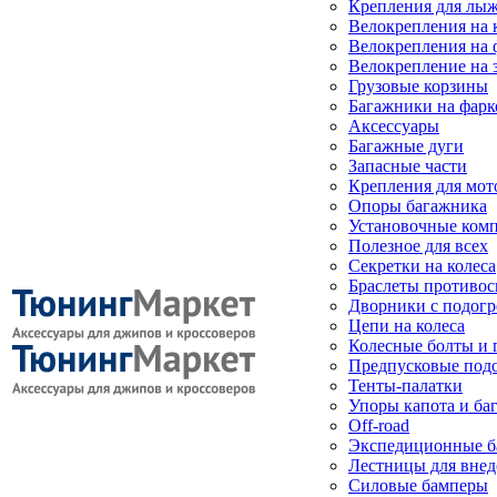
Крепления для лыж
Велокрепления на
Велокрепления на 
Велокрепление на 
Грузовые корзины
Багажники на фарк
Аксессуары
Багажные дуги
Запасные части
Крепления для мот
Опоры багажника
Установочные ком
Полезное для всех
Секретки на колеса
Браслеты противо
Дворники с подогр
Цепи на колеса
Колесные болты и 
Предпусковые под
Тенты-палатки
Упоры капота и ба
Off-road
Экспедиционные б
Лестницы для вне
Силовые бамперы