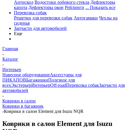
Антискол
Водостоки лобового стекла
Дефлекторы
капота
Дефлекторы окон
Рейлинги
... Показать все
Перевозка собак
Решетки для перевозки собак
Автогамаки
Чехлы на
сиденья
Запчасти для автомобилей
Еще
Главная
-
Каталог
-
Интерьер
Навесное оборудование
Аксессуары для
ПИКАПОВ
Багажники
Полезное для
всех
Экстерьер
Интерьер
Off-road
Перевозка собак
Запчасти для
автомобилей
-
Коврики в салон
Коврики в багажник
-
Коврики в салон Element для Isuzu NQR
Коврики в салон Element для Isuzu