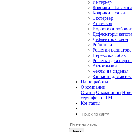
Интерьер
Коврики в багажн
Коврики в салон
Экстерьер
Антискол
Водостоки лобовог
Дефлекторы капот
Дефлекторы окон
Рейлинги
Решетки радиатора
Перевозка собак
Решетки для перев
Автогамаки
Чехлы на сиденья
Запчасти для авто
Наши работы
О компании
Статьи
О компании
Ново
сертификат ТМ
Контакты