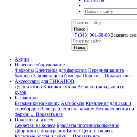
+7 (343) 361-68-68
Заказать зв
Акции
Навесное оборудование
Фаркопы
Электрика для фаркопов
Передняя защита
бампера
Задняя защита бампера
Пороги
... Показать все
Аксессуары для ПИКАПОВ
Дуги в кузов
Крышки кузова
Вставки (вкладыши) в
кузов
Багажники
Багажники на крышу
Автобоксы
Крепления для лыж и
сноубордов
Велокрепления на крышу
Велокрепления на
фаркоп
... Показать все
Полезное для всех
Секретки на колеса
Браслеты противоскольжения
Дворники с подогревом Burner
Цепи на колеса
Колесные болты и гайки
... Показать все