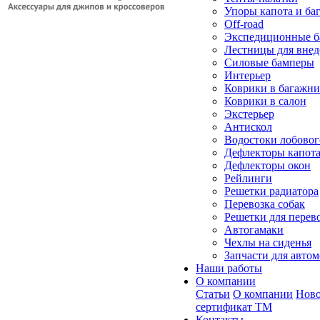
Упоры капота и ба
Off-road
Экспедиционные б
Лестницы для вне
Силовые бамперы
Интерьер
Коврики в багажн
Коврики в салон
Экстерьер
Антискол
Водостоки лобовог
Дефлекторы капот
Дефлекторы окон
Рейлинги
Решетки радиатора
Перевозка собак
Решетки для перев
Автогамаки
Чехлы на сиденья
Запчасти для авто
Наши работы
О компании
Статьи
О компании
Ново
сертификат ТМ
Контакты