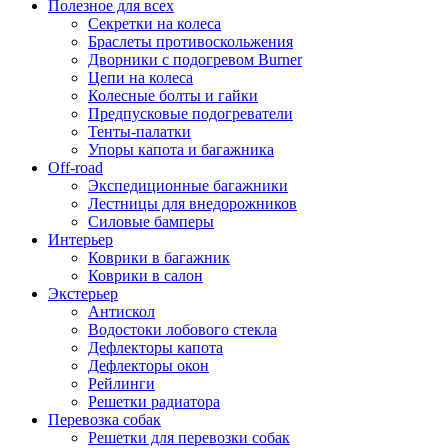
Полезное для всех
Секретки на колеса
Браслеты противоскольжения
Дворники с подогревом Burner
Цепи на колеса
Колесные болты и гайки
Предпусковые подогреватели
Тенты-палатки
Упоры капота и багажника
Off-road
Экспедиционные багажники
Лестницы для внедорожников
Силовые бамперы
Интерьер
Коврики в багажник
Коврики в салон
Экстерьер
Антискол
Водостоки лобового стекла
Дефлекторы капота
Дефлекторы окон
Рейлинги
Решетки радиатора
Перевозка собак
Решетки для перевозки собак