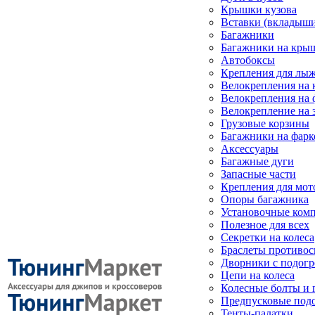
Крышки кузова
Вставки (вкладыши
Багажники
Багажники на кры
Автобоксы
Крепления для лыж
Велокрепления на
Велокрепления на 
Велокрепление на 
Грузовые корзины
Багажники на фарк
Аксессуары
Багажные дуги
Запасные части
Крепления для мот
Опоры багажника
Установочные ком
Полезное для всех
Секретки на колеса
Браслеты противо
Дворники с подогр
Цепи на колеса
Колесные болты и 
Предпусковые под
Тенты-палатки