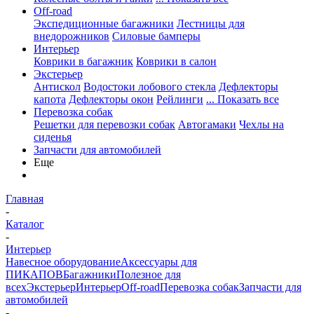
Off-road
Экспедиционные багажники
Лестницы для
внедорожников
Силовые бамперы
Интерьер
Коврики в багажник
Коврики в салон
Экстерьер
Антискол
Водостоки лобового стекла
Дефлекторы
капота
Дефлекторы окон
Рейлинги
... Показать все
Перевозка собак
Решетки для перевозки собак
Автогамаки
Чехлы на
сиденья
Запчасти для автомобилей
Еще
Главная
-
Каталог
-
Интерьер
Навесное оборудование
Аксессуары для
ПИКАПОВ
Багажники
Полезное для
всех
Экстерьер
Интерьер
Off-road
Перевозка собак
Запчасти для
автомобилей
-