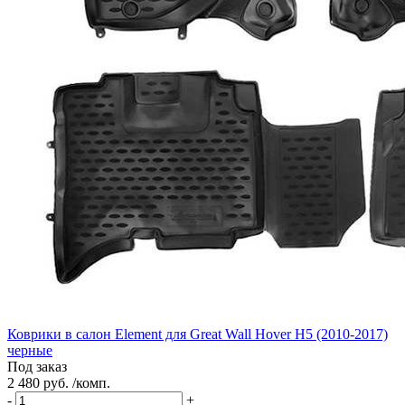
Коврики в салон Element для Great Wall Hover H5 (2010-2017)
черные
Под заказ
2 480 руб. /комп.
-
+