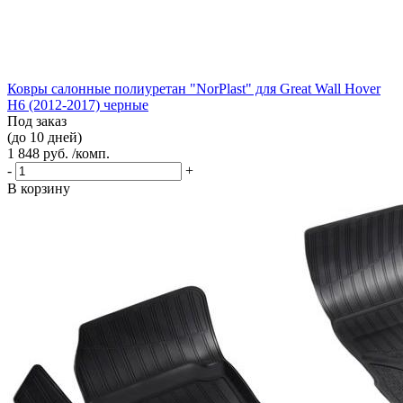
Ковры салонные полиуретан "NorPlast" для Great Wall Hover
H6 (2012-2017) черные
Под заказ
(до 10 дней)
1 848 руб. /комп.
-
+
В корзину