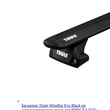
Багажник Thule WingBar Evo Black на
аэродинамических дугах для BMW X3 (F25)