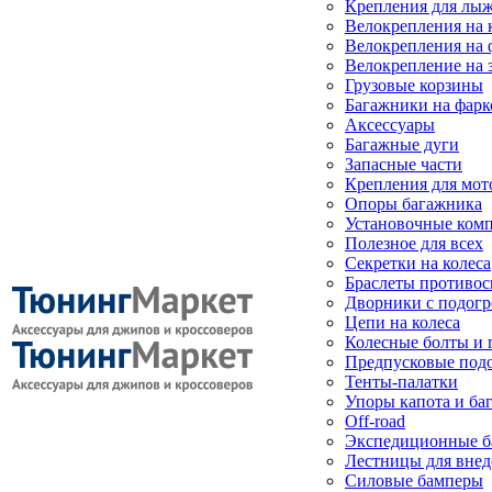
Крепления для лыж
Велокрепления на
Велокрепления на 
Велокрепление на 
Грузовые корзины
Багажники на фарк
Аксессуары
Багажные дуги
Запасные части
Крепления для мот
Опоры багажника
Установочные ком
Полезное для всех
Секретки на колеса
Браслеты противо
Дворники с подогр
Цепи на колеса
Колесные болты и 
Предпусковые под
Тенты-палатки
Упоры капота и ба
Off-road
Экспедиционные б
Лестницы для вне
Силовые бамперы