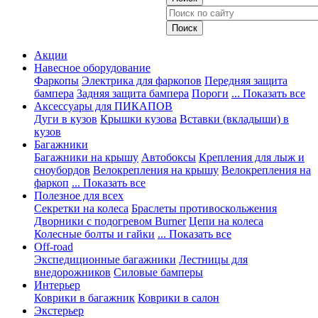
Акции
Навесное оборудование
Фаркопы
Электрика для фаркопов
Передняя защита
бампера
Задняя защита бампера
Пороги
... Показать все
Аксессуары для ПИКАПОВ
Дуги в кузов
Крышки кузова
Вставки (вкладыши) в
кузов
Багажники
Багажники на крышу
Автобоксы
Крепления для лыж и
сноубордов
Велокрепления на крышу
Велокрепления на
фаркоп
... Показать все
Полезное для всех
Секретки на колеса
Браслеты противоскольжения
Дворники с подогревом Burner
Цепи на колеса
Колесные болты и гайки
... Показать все
Off-road
Экспедиционные багажники
Лестницы для
внедорожников
Силовые бамперы
Интерьер
Коврики в багажник
Коврики в салон
Экстерьер