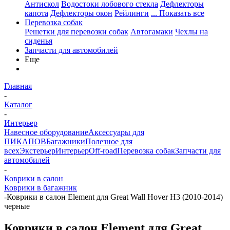
Антискол
Водостоки лобового стекла
Дефлекторы
капота
Дефлекторы окон
Рейлинги
... Показать все
Перевозка собак
Решетки для перевозки собак
Автогамаки
Чехлы на
сиденья
Запчасти для автомобилей
Еще
Главная
-
Каталог
-
Интерьер
Навесное оборудование
Аксессуары для
ПИКАПОВ
Багажники
Полезное для
всех
Экстерьер
Интерьер
Off-road
Перевозка собак
Запчасти для
автомобилей
-
Коврики в салон
Коврики в багажник
-
Коврики в салон Element для Great Wall Hover H3 (2010-2014)
черные
Коврики в салон Element для Great