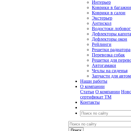
Интерьер
Коврики в багажн
Коврики в салон
Экстерьер
Антискол
Водостоки лобовог
Дефлекторы капот
Дефлекторы окон
Рейлинги
Решетки радиатора
Перевозка собак
Решетки для перев
Автогамаки
Чехлы на сиденья
Запчасти для авто
Наши работы
О компании
Статьи
О компании
Ново
сертификат ТМ
Контакты