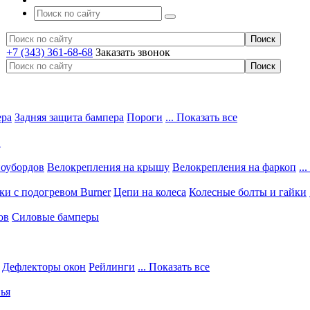
+7 (343) 361-68-68
Заказать звонок
ера
Задняя защита бампера
Пороги
... Показать все
в
ноубордов
Велокрепления на крышу
Велокрепления на фаркоп
..
и с подогревом Burner
Цепи на колеса
Колесные болты и гайки
ов
Силовые бамперы
Дефлекторы окон
Рейлинги
... Показать все
ья