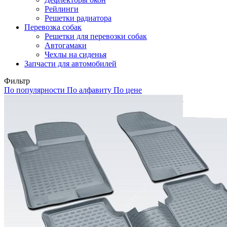
Рейлинги
Решетки радиатора
Перевозка собак
Решетки для перевозки собак
Автогамаки
Чехлы на сиденья
Запчасти для автомобилей
Фильтр
По популярности
По алфавиту
По цене