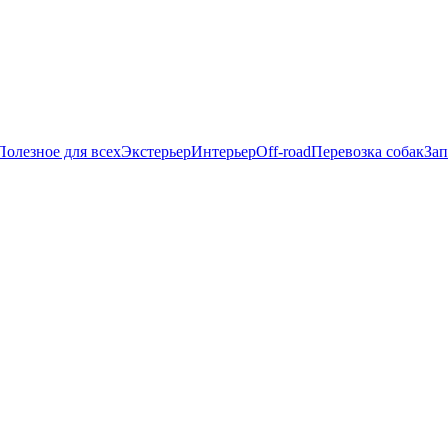
Полезное для всех
Экстерьер
Интерьер
Off-road
Перевозка собак
Зап