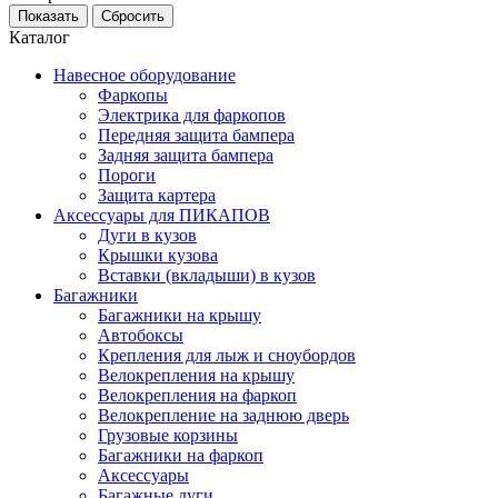
Каталог
Навесное оборудование
Фаркопы
Электрика для фаркопов
Передняя защита бампера
Задняя защита бампера
Пороги
Защита картера
Аксессуары для ПИКАПОВ
Дуги в кузов
Крышки кузова
Вставки (вкладыши) в кузов
Багажники
Багажники на крышу
Автобоксы
Крепления для лыж и сноубордов
Велокрепления на крышу
Велокрепления на фаркоп
Велокрепление на заднюю дверь
Грузовые корзины
Багажники на фаркоп
Аксессуары
Багажные дуги