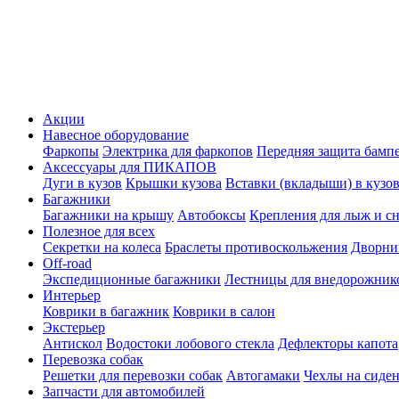
Акции
Навесное оборудование
Фаркопы
Электрика для фаркопов
Передняя защита бамп
Аксессуары для ПИКАПОВ
Дуги в кузов
Крышки кузова
Вставки (вкладыши) в кузо
Багажники
Багажники на крышу
Автобоксы
Крепления для лыж и с
Полезное для всех
Секретки на колеса
Браслеты противоскольжения
Дворник
Off-road
Экспедиционные багажники
Лестницы для внедорожник
Интерьер
Коврики в багажник
Коврики в салон
Экстерьер
Антискол
Водостоки лобового стекла
Дефлекторы капота
Перевозка собак
Решетки для перевозки собак
Автогамаки
Чехлы на сиден
Запчасти для автомобилей