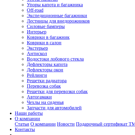
Упоры капота и багажника
Off-road
Экспедиционные багажники
Лестницы для внедорожников
Силовые бамперы
Интерьер
Коврики в багажник
Коврики в салон
Экстерьер
Антискол
Водостоки лобового стекла
Дефлекторы капота
Дефлекторы окон
Рейлинги
Решетки радиатора
Перевозка собак
Решетки для перевозки собак
Автогамаки
Чехлы на сиденья
Запчасти для автомобилей
Наши работы
О компании
Статьи
О компании
Новости
Подарочный сертификат Т
Контакты