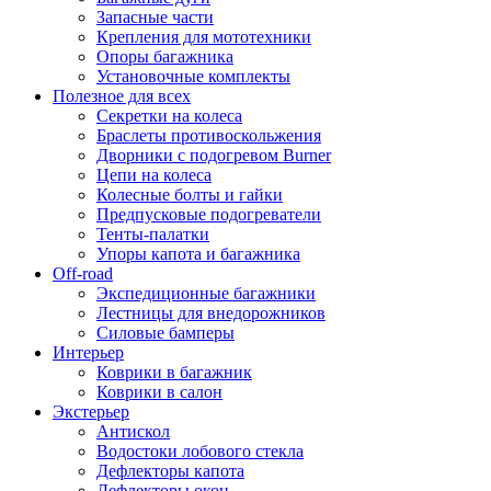
Запасные части
Крепления для мототехники
Опоры багажника
Установочные комплекты
Полезное для всех
Секретки на колеса
Браслеты противоскольжения
Дворники с подогревом Burner
Цепи на колеса
Колесные болты и гайки
Предпусковые подогреватели
Тенты-палатки
Упоры капота и багажника
Off-road
Экспедиционные багажники
Лестницы для внедорожников
Силовые бамперы
Интерьер
Коврики в багажник
Коврики в салон
Экстерьер
Антискол
Водостоки лобового стекла
Дефлекторы капота
Дефлекторы окон