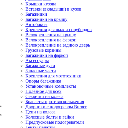
Крышки кузова
Вставки (вкладыши) в кузов
Багажники
Багажники на крышу
Автобоксы
Крепления для лыж и сноубордов
Велокрепления на крышу
Велокрепления на фаркоп
Велокрепление на заднюю дверь
Грузовые корзины
Багажники на фаркоп
Аксессуары
Багажные дуги
Запасные части
Крепления для мототехники
Опоры багажника
Установочные комплекты
Полезное для всех
Секретки на колеса
Браслеты противоскольжения
Дворники с подогревом Burner
Цепи на колеса
Колесные болты и гайки
Предпусковые подогреватели
Тенты-палатки