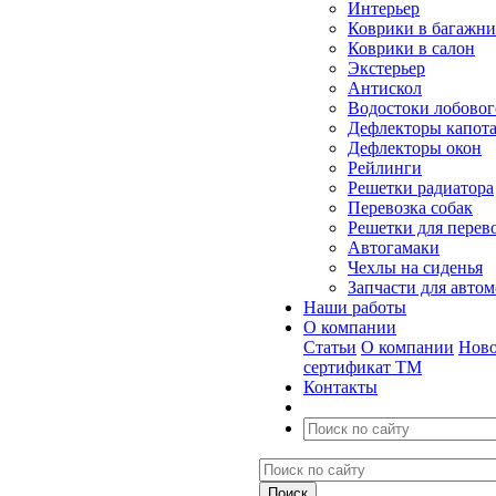
Интерьер
Коврики в багажн
Коврики в салон
Экстерьер
Антискол
Водостоки лобовог
Дефлекторы капот
Дефлекторы окон
Рейлинги
Решетки радиатора
Перевозка собак
Решетки для перев
Автогамаки
Чехлы на сиденья
Запчасти для авто
Наши работы
О компании
Статьи
О компании
Ново
сертификат ТМ
Контакты