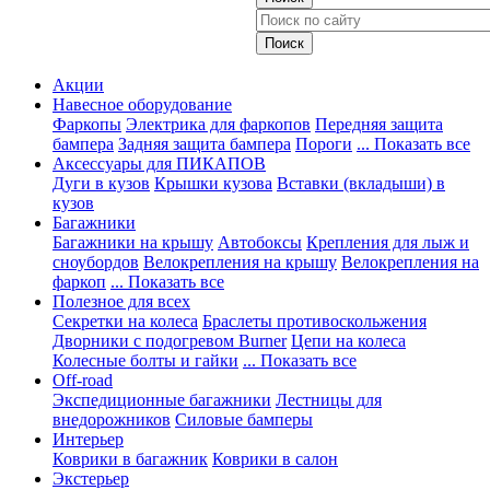
Акции
Навесное оборудование
Фаркопы
Электрика для фаркопов
Передняя защита
бампера
Задняя защита бампера
Пороги
... Показать все
Аксессуары для ПИКАПОВ
Дуги в кузов
Крышки кузова
Вставки (вкладыши) в
кузов
Багажники
Багажники на крышу
Автобоксы
Крепления для лыж и
сноубордов
Велокрепления на крышу
Велокрепления на
фаркоп
... Показать все
Полезное для всех
Секретки на колеса
Браслеты противоскольжения
Дворники с подогревом Burner
Цепи на колеса
Колесные болты и гайки
... Показать все
Off-road
Экспедиционные багажники
Лестницы для
внедорожников
Силовые бамперы
Интерьер
Коврики в багажник
Коврики в салон
Экстерьер