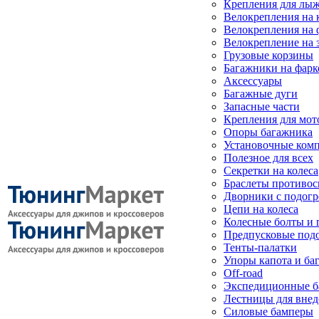
Крепления для лыж
Велокрепления на
Велокрепления на 
Велокрепление на 
Грузовые корзины
Багажники на фарк
Аксессуары
Багажные дуги
Запасные части
Крепления для мот
Опоры багажника
Установочные ком
Полезное для всех
Секретки на колеса
Браслеты противо
Дворники с подогр
Цепи на колеса
Колесные болты и 
Предпусковые под
Тенты-палатки
Упоры капота и ба
Off-road
Экспедиционные б
Лестницы для вне
Силовые бамперы