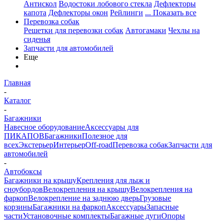
Антискол
Водостоки лобового стекла
Дефлекторы
капота
Дефлекторы окон
Рейлинги
... Показать все
Перевозка собак
Решетки для перевозки собак
Автогамаки
Чехлы на
сиденья
Запчасти для автомобилей
Еще
Главная
-
Каталог
-
Багажники
Навесное оборудование
Аксессуары для
ПИКАПОВ
Багажники
Полезное для
всех
Экстерьер
Интерьер
Off-road
Перевозка собак
Запчасти для
автомобилей
-
Автобоксы
Багажники на крышу
Крепления для лыж и
сноубордов
Велокрепления на крышу
Велокрепления на
фаркоп
Велокрепление на заднюю дверь
Грузовые
корзины
Багажники на фаркоп
Аксессуары
Запасные
части
Установочные комплекты
Багажные дуги
Опоры