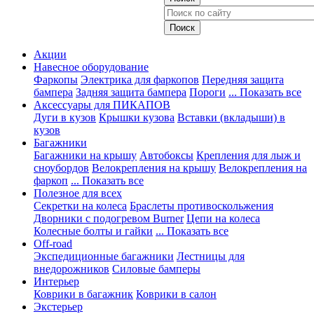
Акции
Навесное оборудование
Фаркопы
Электрика для фаркопов
Передняя защита
бампера
Задняя защита бампера
Пороги
... Показать все
Аксессуары для ПИКАПОВ
Дуги в кузов
Крышки кузова
Вставки (вкладыши) в
кузов
Багажники
Багажники на крышу
Автобоксы
Крепления для лыж и
сноубордов
Велокрепления на крышу
Велокрепления на
фаркоп
... Показать все
Полезное для всех
Секретки на колеса
Браслеты противоскольжения
Дворники с подогревом Burner
Цепи на колеса
Колесные болты и гайки
... Показать все
Off-road
Экспедиционные багажники
Лестницы для
внедорожников
Силовые бамперы
Интерьер
Коврики в багажник
Коврики в салон
Экстерьер