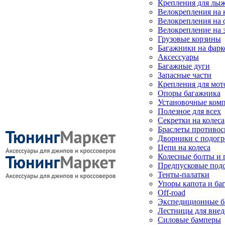
Крепления для лыж
Велокрепления на
Велокрепления на 
Велокрепление на 
Грузовые корзины
Багажники на фарк
Аксессуары
Багажные дуги
Запасные части
Крепления для мот
Опоры багажника
Установочные ком
Полезное для всех
Секретки на колеса
Браслеты противо
Дворники с подогр
Цепи на колеса
Колесные болты и 
Предпусковые под
Тенты-палатки
Упоры капота и ба
Off-road
Экспедиционные б
Лестницы для вне
Силовые бамперы