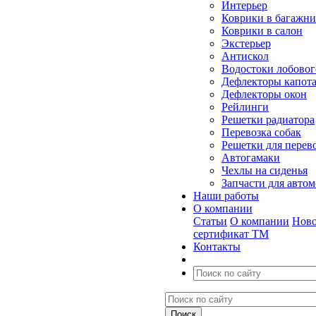
Интерьер
Коврики в багажн
Коврики в салон
Экстерьер
Антискол
Водостоки лобовог
Дефлекторы капот
Дефлекторы окон
Рейлинги
Решетки радиатора
Перевозка собак
Решетки для перев
Автогамаки
Чехлы на сиденья
Запчасти для авто
Наши работы
О компании
Статьи
О компании
Ново
сертификат ТМ
Контакты