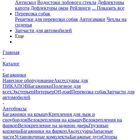
Антискол
Водостоки лобового стекла
Дефлекторы
капота
Дефлекторы окон
Рейлинги
... Показать все
Перевозка собак
Решетки для перевозки собак
Автогамаки
Чехлы на
сиденья
Запчасти для автомобилей
Еще
Главная
-
Каталог
-
Багажники
Навесное оборудование
Аксессуары для
ПИКАПОВ
Багажники
Полезное для
всех
Экстерьер
Интерьер
Off-road
Перевозка собак
Запчасти для
автомобилей
-
Автобоксы
Багажники на крышу
Крепления для лыж и
сноубордов
Велокрепления на крышу
Велокрепления на
фаркоп
Велокрепление на заднюю дверь
Грузовые
корзины
Багажники на фаркоп
Аксессуары
Запасные
части
Установочные комплекты
Багажные дуги
Опоры