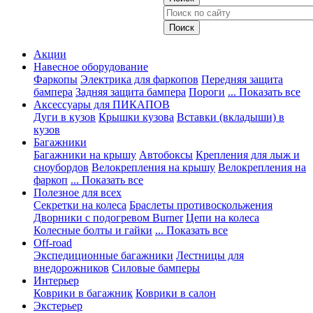
Акции
Навесное оборудование
Фаркопы
Электрика для фаркопов
Передняя защита
бампера
Задняя защита бампера
Пороги
... Показать все
Аксессуары для ПИКАПОВ
Дуги в кузов
Крышки кузова
Вставки (вкладыши) в
кузов
Багажники
Багажники на крышу
Автобоксы
Крепления для лыж и
сноубордов
Велокрепления на крышу
Велокрепления на
фаркоп
... Показать все
Полезное для всех
Секретки на колеса
Браслеты противоскольжения
Дворники с подогревом Burner
Цепи на колеса
Колесные болты и гайки
... Показать все
Off-road
Экспедиционные багажники
Лестницы для
внедорожников
Силовые бамперы
Интерьер
Коврики в багажник
Коврики в салон
Экстерьер