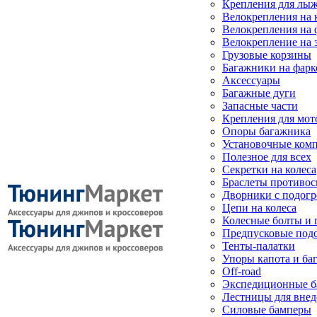
Крепления для лыж
Велокрепления на
Велокрепления на 
Велокрепление на 
Грузовые корзины
Багажники на фарк
Аксессуары
Багажные дуги
Запасные части
Крепления для мот
Опоры багажника
Установочные ком
Полезное для всех
Секретки на колеса
Браслеты противо
Дворники с подогр
Цепи на колеса
Колесные болты и 
Предпусковые под
Тенты-палатки
Упоры капота и ба
Off-road
Экспедиционные б
Лестницы для вне
Силовые бамперы