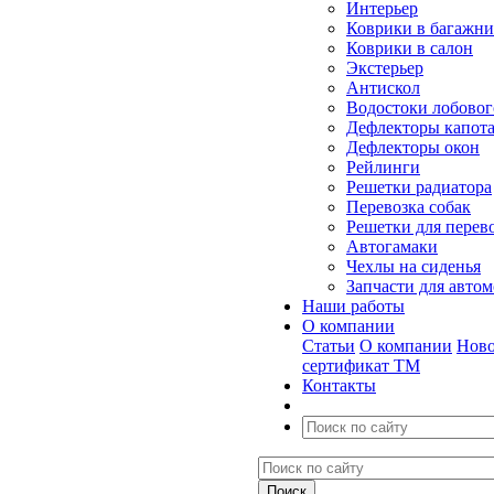
Интерьер
Коврики в багажн
Коврики в салон
Экстерьер
Антискол
Водостоки лобовог
Дефлекторы капот
Дефлекторы окон
Рейлинги
Решетки радиатора
Перевозка собак
Решетки для перев
Автогамаки
Чехлы на сиденья
Запчасти для авто
Наши работы
О компании
Статьи
О компании
Ново
сертификат ТМ
Контакты