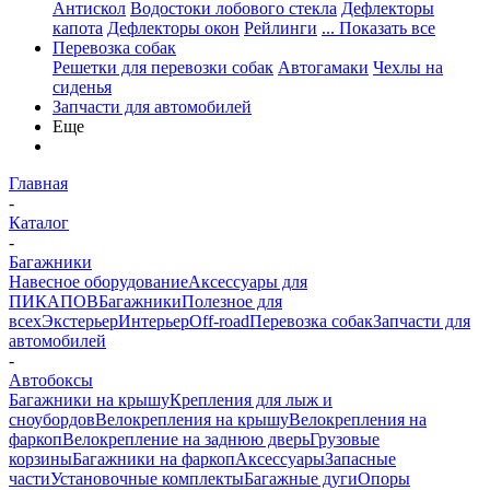
Антискол
Водостоки лобового стекла
Дефлекторы
капота
Дефлекторы окон
Рейлинги
... Показать все
Перевозка собак
Решетки для перевозки собак
Автогамаки
Чехлы на
сиденья
Запчасти для автомобилей
Еще
Главная
-
Каталог
-
Багажники
Навесное оборудование
Аксессуары для
ПИКАПОВ
Багажники
Полезное для
всех
Экстерьер
Интерьер
Off-road
Перевозка собак
Запчасти для
автомобилей
-
Автобоксы
Багажники на крышу
Крепления для лыж и
сноубордов
Велокрепления на крышу
Велокрепления на
фаркоп
Велокрепление на заднюю дверь
Грузовые
корзины
Багажники на фаркоп
Аксессуары
Запасные
части
Установочные комплекты
Багажные дуги
Опоры