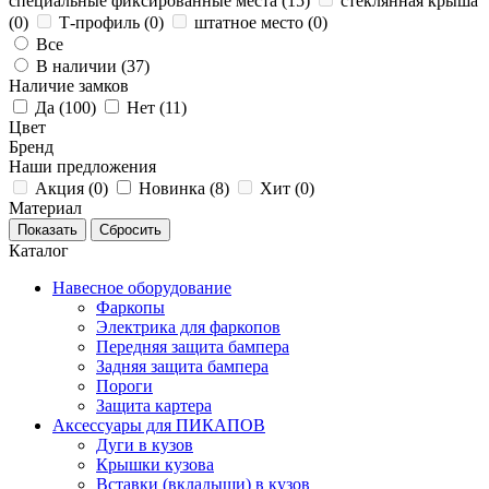
специальные фиксированные места (
15
)
стеклянная крыша
(
0
)
Т-профиль (
0
)
штатное место (
0
)
Все
В наличии (
37
)
Наличие замков
Да (
100
)
Нет (
11
)
Цвет
Бренд
Наши предложения
Акция (
0
)
Новинка (
8
)
Хит (
0
)
Материал
Каталог
Навесное оборудование
Фаркопы
Электрика для фаркопов
Передняя защита бампера
Задняя защита бампера
Пороги
Защита картера
Аксессуары для ПИКАПОВ
Дуги в кузов
Крышки кузова
Вставки (вкладыши) в кузов