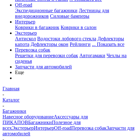
Off-road
Экспедиционные багажники
Лестницы для
внедорожников
Силовые бамперы
Интерьер
Коврики в багажник
Коврики в салон
Экстерьер
Антискол
Водостоки лобового стекла
Дефлекторы
капота
Дефлекторы окон
Рейлинги
... Показать все
Перевозка собак
Решетки для перевозки собак
Автогамаки
Чехлы на
сиденья
Запчасти для автомобилей
Еще
Главная
-
Каталог
-
Багажники
Навесное оборудование
Аксессуары для
ПИКАПОВ
Багажники
Полезное для
всех
Экстерьер
Интерьер
Off-road
Перевозка собак
Запчасти для
автомобилей
-