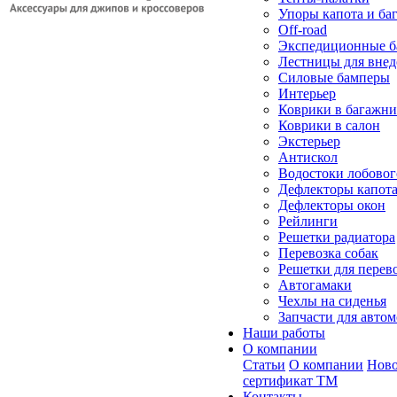
Упоры капота и ба
Off-road
Экспедиционные б
Лестницы для вне
Силовые бамперы
Интерьер
Коврики в багажн
Коврики в салон
Экстерьер
Антискол
Водостоки лобовог
Дефлекторы капот
Дефлекторы окон
Рейлинги
Решетки радиатора
Перевозка собак
Решетки для перев
Автогамаки
Чехлы на сиденья
Запчасти для авто
Наши работы
О компании
Статьи
О компании
Ново
сертификат ТМ
Контакты