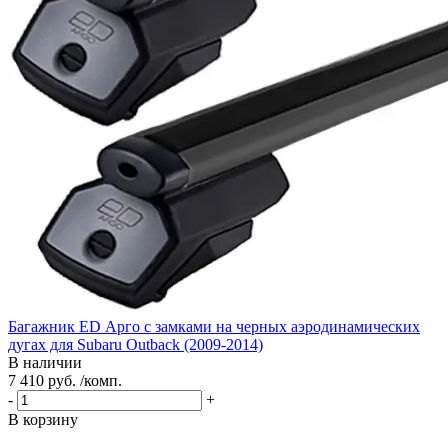
Багажник ED Арго с замками на черных аэродинамических
дугах для Subaru Outback (2009-2014)
В наличии
7 410 руб. /комп.
-
+
В корзину