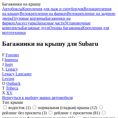
Багажники на крышу
Автобоксы
Крепления для лыж и сноубордов
Велокрепления
на крышу
Велокрепления на фаркоп
Велокрепление на заднюю
дверь
Грузовые корзины
Багажники на
фаркоп
Аксессуары
Запасные части
Установочные
комплекты
Багажные дуги
Опоры багажника
Крепления для
мототехники
Багажники на крышу для Subaru
F
Forester
I
Impreza
J
Justy
L
Legacy
Legacy Lancaster
Levorg
O
Outback
T
Tribeca
X
XV
Вернуться к выбору марки автомобиля
Тип крыши
водосток (
1
)
нормальная (гладкая) крыша (
12
)
рейлинг без просвета (
3
)
рейлинг с просветом (
81
)