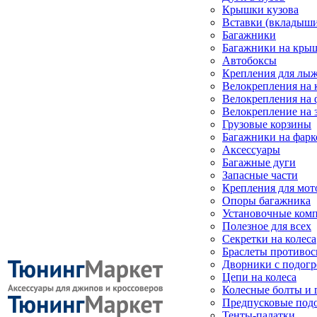
Крышки кузова
Вставки (вкладыши
Багажники
Багажники на кры
Автобоксы
Крепления для лыж
Велокрепления на
Велокрепления на 
Велокрепление на 
Грузовые корзины
Багажники на фарк
Аксессуары
Багажные дуги
Запасные части
Крепления для мот
Опоры багажника
Установочные ком
Полезное для всех
Секретки на колеса
Браслеты противо
Дворники с подогр
Цепи на колеса
Колесные болты и 
Предпусковые под
Тенты-палатки