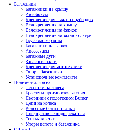
Багажники
Багажники на крышу
Автобоксы
Крепления для лыж и сноубордов
Велокрепления на крышу
Велокрепления на фаркоп
Велокрепление на заднюю дверь
Грузовые корзины
Багажники на фаркоп
Аксессуары
Багажные дуги
Запасные части
Крепления для мототехники
Опоры багажника
Установочные комплекты
Полезное для всех
Секретки на колеса
Браслеты противоскольжения
Дворники с подогревом Burner
Цепи на колеса
Колесные болты и гайки
Предпусковые подогреватели
Тенты-палатки
Упоры капота и багажника
Off-road