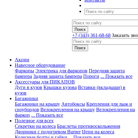
+7 (343) 361-68-68
Заказать зв
Акции
Навесное оборудование
Фаркопы
Электрика для фаркопов
Передняя защита
бампера
Задняя защита бампера
Пороги
... Показать все
Аксессуары для ПИКАПОВ
Дуги в кузов
Крышки кузова
Вставки (вкладыши) в
кузов
Багажники
Багажники на крышу
Автобоксы
Крепления для лыж и
сноубордов
Велокрепления на крышу
Велокрепления на
фаркоп
... Показать все
Полезное для всех
Секретки на колеса
Браслеты противоскольжения
Дворники с подогревом Burner
Цепи на колеса
Колесные болты и гайки
... Показать все