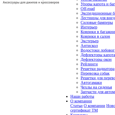
Упоры капота и ба
Off-road
Экспедиционные б
Лестницы для вне
Силовые бамперы
Интерьер
Коврики в багажн
Коврики в салон
Экстерьер
Антискол
Водостоки лобовог
Дефлекторы капот
Дефлекторы окон
Рейлинги
Решетки радиатора
Перевозка собак
Решетки для перев
Автогамаки
Чехлы на сиденья
Запчасти для авто
Наши работы
О компании
Статьи
О компании
Ново
сертификат ТМ
Контакты