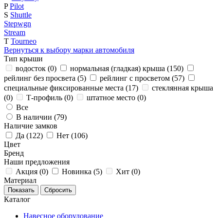
P
Pilot
S
Shuttle
Stepwgn
Stream
T
Tourneo
Вернуться к выбору марки автомобиля
Тип крыши
водосток (
0
)
нормальная (гладкая) крыша (
150
)
рейлинг без просвета (
5
)
рейлинг с просветом (
57
)
специальные фиксированные места (
17
)
стеклянная крыша
(
0
)
Т-профиль (
0
)
штатное место (
0
)
Все
В наличии (
79
)
Наличие замков
Да (
122
)
Нет (
106
)
Цвет
Бренд
Наши предложения
Акция (
0
)
Новинка (
5
)
Хит (
0
)
Материал
Каталог
Навесное оборудование