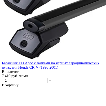
Багажник ED Арго с замками на черных аэродинамических
дугах для Honda CR-V (1996-2001)
В наличии
7 410 руб. /комп.
-
+
В корзину