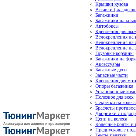
Крышки кузова
Вставки (вкладыши
Багажники
Багажники на кры
Автобоксы
Крепления для лыж
Велокрепления на
Велокрепления на 
Велокрепление на 
Грузовые корзины
Багажники на фарк
Аксессуары
Багажные дуги
Запасные части
Крепления для мот
Опоры багажника
Установочные ком
Полезное для всех
Секретки на колеса
Браслеты противо
Дворники с подогр
Цепи на колеса
Колесные болты и 
Предпусковые под
Тенты-палатки