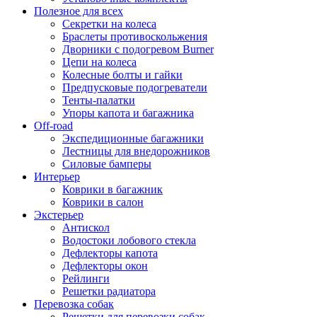
Полезное для всех
Секретки на колеса
Браслеты противоскольжения
Дворники с подогревом Burner
Цепи на колеса
Колесные болты и гайки
Предпусковые подогреватели
Тенты-палатки
Упоры капота и багажника
Off-road
Экспедиционные багажники
Лестницы для внедорожников
Силовые бамперы
Интерьер
Коврики в багажник
Коврики в салон
Экстерьер
Антискол
Водостоки лобового стекла
Дефлекторы капота
Дефлекторы окон
Рейлинги
Решетки радиатора
Перевозка собак
Решетки для перевозки собак