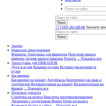
+7 (343) 361-68-68
Заказать зв
Акции
Навесное оборудование
Фаркопы
Электрика для фаркопов
Передняя защита
бампера
Задняя защита бампера
Пороги
... Показать все
Аксессуары для ПИКАПОВ
Дуги в кузов
Крышки кузова
Вставки (вкладыши) в
кузов
Багажники
Багажники на крышу
Автобоксы
Крепления для лыж и
сноубордов
Велокрепления на крышу
Велокрепления на
фаркоп
... Показать все
Полезное для всех
Секретки на колеса
Браслеты противоскольжения
Дворники с подогревом Burner
Цепи на колеса
Колесные болты и гайки
... Показать все