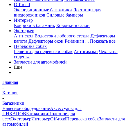
Off-road
Экспедиционные багажники
Лестницы для
внедорожников
Силовые бамперы
Интерьер
Коврики в багажник
Коврики в салон
Экстерьер
Антискол
Водостоки лобового стекла
Дефлекторы
капота
Дефлекторы окон
Рейлинги
... Показать все
Перевозка собак
Решетки для перевозки собак
Автогамаки
Чехлы на
сиденья
Запчасти для автомобилей
Еще
Главная
-
Каталог
-
Багажники
Навесное оборудование
Аксессуары для
ПИКАПОВ
Багажники
Полезное для
всех
Экстерьер
Интерьер
Off-road
Перевозка собак
Запчасти для
автомобилей
-