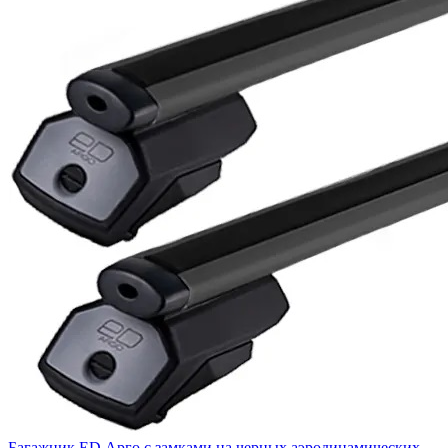
Багажник ED Арго с замками на черных аэродинамических