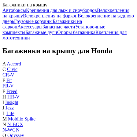
Багажники на крышу
Автобоксы
Крепления для лыж и сноубордов
Велокрепления
на крышу
Велокрепления на фаркоп
Велокрепление на заднюю
дверь
Грузовые корзины
Багажники на
фаркоп
Аксессуары
Запасные части
Установочные
комплекты
Багажные дуги
Опоры багажника
Крепления для
мототехники
Багажники на крышу для Honda
A
Accord
C
Civic
CR-V
F
Fit
FR-V
F
Freed
H
HR-V
I
Insight
J
Jazz
L
Life
M
Mobilio Spike
N
N-BOX
N-WGN
O
Odyssey