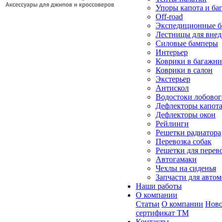
Упоры капота и ба
Off-road
Экспедиционные б
Лестницы для вне
Силовые бамперы
Интерьер
Коврики в багажн
Коврики в салон
Экстерьер
Антискол
Водостоки лобовог
Дефлекторы капот
Дефлекторы окон
Рейлинги
Решетки радиатора
Перевозка собак
Решетки для перев
Автогамаки
Чехлы на сиденья
Запчасти для авто
Наши работы
О компании
Статьи
О компании
Ново
сертификат ТМ
Контакты