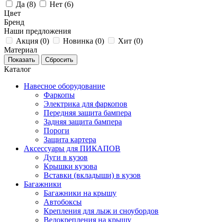
Да (
8
)
Нет (
6
)
Цвет
Бренд
Наши предложения
Акция (
0
)
Новинка (
0
)
Хит (
0
)
Материал
Каталог
Навесное оборудование
Фаркопы
Электрика для фаркопов
Передняя защита бампера
Задняя защита бампера
Пороги
Защита картера
Аксессуары для ПИКАПОВ
Дуги в кузов
Крышки кузова
Вставки (вкладыши) в кузов
Багажники
Багажники на крышу
Автобоксы
Крепления для лыж и сноубордов
Велокрепления на крышу