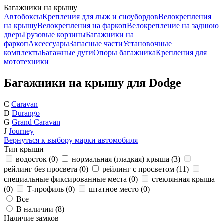
Багажники на крышу
Автобоксы
Крепления для лыж и сноубордов
Велокрепления
на крышу
Велокрепления на фаркоп
Велокрепление на заднюю
дверь
Грузовые корзины
Багажники на
фаркоп
Аксессуары
Запасные части
Установочные
комплекты
Багажные дуги
Опоры багажника
Крепления для
мототехники
Багажники на крышу для Dodge
C
Caravan
D
Durango
G
Grand Caravan
J
Journey
Вернуться к выбору марки автомобиля
Тип крыши
водосток (
0
)
нормальная (гладкая) крыша (
3
)
рейлинг без просвета (
0
)
рейлинг с просветом (
11
)
специальные фиксированные места (
0
)
стеклянная крыша
(
0
)
Т-профиль (
0
)
штатное место (
0
)
Все
В наличии (
8
)
Наличие замков