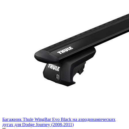
Багажник Thule WingBar Evo Black на аэродинамических
дугах для Dodge Journey (2008-2011)