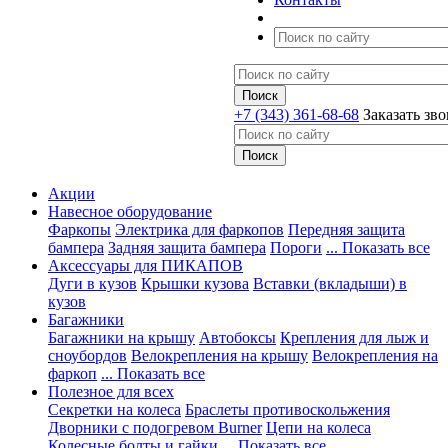
+7 (343) 361-68-68
Заказать зв
Акции
Навесное оборудование
Фаркопы
Электрика для фаркопов
Передняя защита
бампера
Задняя защита бампера
Пороги
... Показать все
Аксессуары для ПИКАПОВ
Дуги в кузов
Крышки кузова
Вставки (вкладыши) в
кузов
Багажники
Багажники на крышу
Автобоксы
Крепления для лыж и
сноубордов
Велокрепления на крышу
Велокрепления на
фаркоп
... Показать все
Полезное для всех
Секретки на колеса
Браслеты противоскольжения
Дворники с подогревом Burner
Цепи на колеса
Колесные болты и гайки
... Показать все