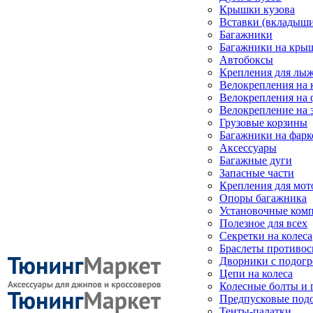
Крышки кузова
Вставки (вкладыши
Багажники
Багажники на кры
Автобоксы
Крепления для лыж
Велокрепления на
Велокрепления на 
Велокрепление на 
Грузовые корзины
Багажники на фарк
Аксессуары
Багажные дуги
Запасные части
Крепления для мот
Опоры багажника
Установочные ком
Полезное для всех
Секретки на колеса
Браслеты противо
Дворники с подогр
Цепи на колеса
Колесные болты и 
Предпусковые под
Тенты-палатки