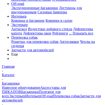
Off-road
Экспедиционные багажники
Лестницы для
внедорожников
Силовые бамперы
Интерьер
Коврики в багажник
Коврики в салон
Экстерьер
Антискол
Водостоки лобового стекла
Дефлекторы
капота
Дефлекторы окон
Рейлинги
... Показать все
Перевозка собак
Решетки для перевозки собак
Автогамаки
Чехлы на
сиденья
Запчасти для автомобилей
Еще
Главная
-
Каталог
-
Багажники
Навесное оборудование
Аксессуары для
ПИКАПОВ
Багажники
Полезное для
всех
Экстерьер
Интерьер
Off-road
Перевозка собак
Запчасти для
автомобилей
-