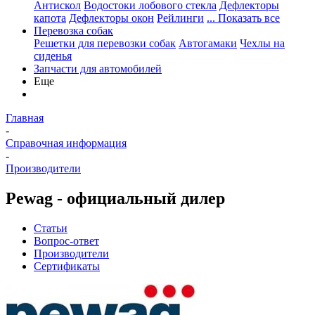
Антискол
Водостоки лобового стекла
Дефлекторы
капота
Дефлекторы окон
Рейлинги
... Показать все
Перевозка собак
Решетки для перевозки собак
Автогамаки
Чехлы на
сиденья
Запчасти для автомобилей
Еще
Главная
-
Справочная информация
-
Производители
Pewag - официальный дилер
Статьи
Вопрос-ответ
Производители
Сертификаты