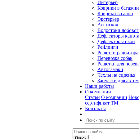
Интерьер
Коврики в багажн
Коврики в салон
Экстерьер
Антискол
Водостоки лобовог
Дефлекторы капот
Дефлекторы окон
Рейлинги
Решетки радиатора
Перевозка собак
Решетки для перев
Автогамаки
Чехлы на сиденья
Запчасти для авто
Наши работы
О компании
Статьи
О компании
Ново
сертификат ТМ
Контакты