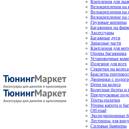
Крепления для лыж
Велокрепления на
Велокрепления на 
Велокрепление на 
Грузовые корзины
Багажники на фарк
Аксессуары
Багажные дуги
Запасные части
Крепления для мот
Опоры багажника
Установочные ком
Полезное для всех
Секретки на колеса
Браслеты противо
Дворники с подогр
Цепи на колеса
Колесные болты и 
Предпусковые под
Тенты-палатки
Упоры капота и ба
Off-road
Экспедиционные б
Лестницы для вне
Силовые бамперы