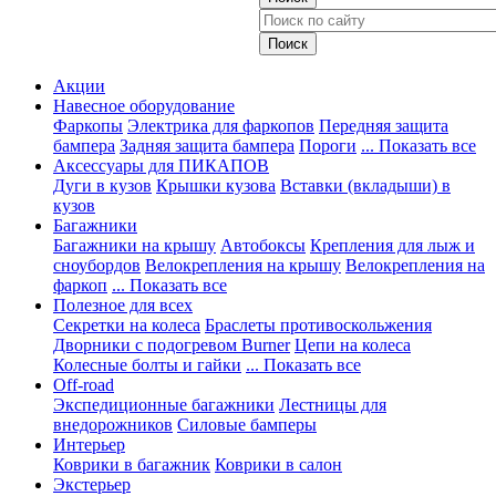
Акции
Навесное оборудование
Фаркопы
Электрика для фаркопов
Передняя защита
бампера
Задняя защита бампера
Пороги
... Показать все
Аксессуары для ПИКАПОВ
Дуги в кузов
Крышки кузова
Вставки (вкладыши) в
кузов
Багажники
Багажники на крышу
Автобоксы
Крепления для лыж и
сноубордов
Велокрепления на крышу
Велокрепления на
фаркоп
... Показать все
Полезное для всех
Секретки на колеса
Браслеты противоскольжения
Дворники с подогревом Burner
Цепи на колеса
Колесные болты и гайки
... Показать все
Off-road
Экспедиционные багажники
Лестницы для
внедорожников
Силовые бамперы
Интерьер
Коврики в багажник
Коврики в салон
Экстерьер