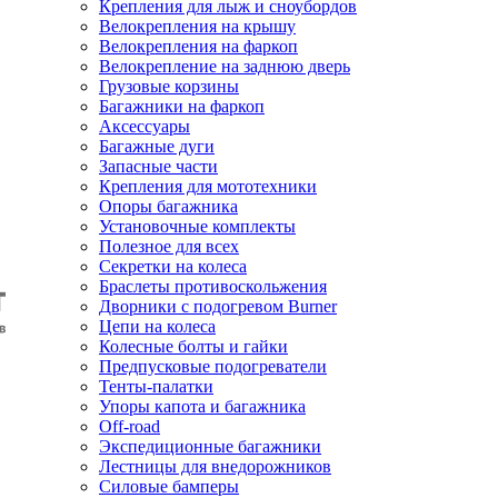
Крепления для лыж и сноубордов
Велокрепления на крышу
Велокрепления на фаркоп
Велокрепление на заднюю дверь
Грузовые корзины
Багажники на фаркоп
Аксессуары
Багажные дуги
Запасные части
Крепления для мототехники
Опоры багажника
Установочные комплекты
Полезное для всех
Секретки на колеса
Браслеты противоскольжения
Дворники с подогревом Burner
Цепи на колеса
Колесные болты и гайки
Предпусковые подогреватели
Тенты-палатки
Упоры капота и багажника
Off-road
Экспедиционные багажники
Лестницы для внедорожников
Силовые бамперы