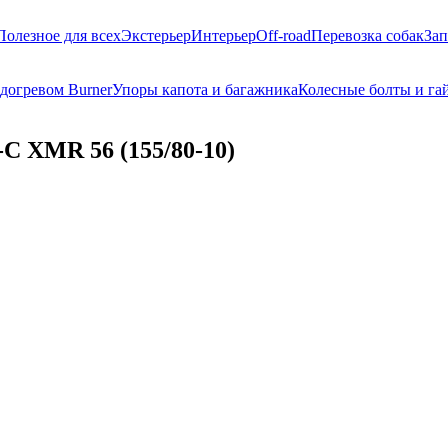
Полезное для всех
Экстерьер
Интерьер
Off-road
Перевозка собак
Зап
догревом Burner
Упоры капота и багажника
Колесные болты и га
C XMR 56 (155/80-10)