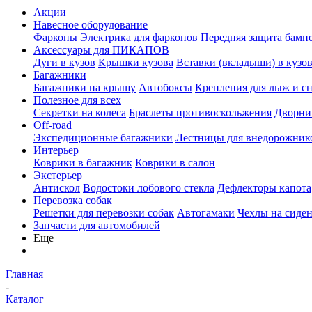
Акции
Навесное оборудование
Фаркопы
Электрика для фаркопов
Передняя защита бамп
Аксессуары для ПИКАПОВ
Дуги в кузов
Крышки кузова
Вставки (вкладыши) в кузо
Багажники
Багажники на крышу
Автобоксы
Крепления для лыж и с
Полезное для всех
Секретки на колеса
Браслеты противоскольжения
Дворник
Off-road
Экспедиционные багажники
Лестницы для внедорожник
Интерьер
Коврики в багажник
Коврики в салон
Экстерьер
Антискол
Водостоки лобового стекла
Дефлекторы капота
Перевозка собак
Решетки для перевозки собак
Автогамаки
Чехлы на сиден
Запчасти для автомобилей
Еще
Главная
-
Каталог
-