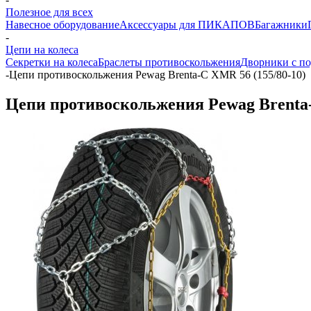
Полезное для всех
Навесное оборудование
Аксессуары для ПИКАПОВ
Багажники
-
Цепи на колеса
Секретки на колеса
Браслеты противоскольжения
Дворники с по
-
Цепи противоскольжения Pewag Brenta-C XMR 56 (155/80-10)
Цепи противоскольжения Pewag Brenta-