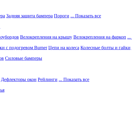
ера
Задняя защита бампера
Пороги
... Показать все
в
ноубордов
Велокрепления на крышу
Велокрепления на фаркоп
..
и с подогревом Burner
Цепи на колеса
Колесные болты и гайки
ов
Силовые бамперы
Дефлекторы окон
Рейлинги
... Показать все
ья