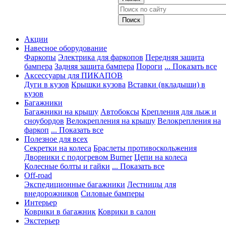
Акции
Навесное оборудование
Фаркопы
Электрика для фаркопов
Передняя защита
бампера
Задняя защита бампера
Пороги
... Показать все
Аксессуары для ПИКАПОВ
Дуги в кузов
Крышки кузова
Вставки (вкладыши) в
кузов
Багажники
Багажники на крышу
Автобоксы
Крепления для лыж и
сноубордов
Велокрепления на крышу
Велокрепления на
фаркоп
... Показать все
Полезное для всех
Секретки на колеса
Браслеты противоскольжения
Дворники с подогревом Burner
Цепи на колеса
Колесные болты и гайки
... Показать все
Off-road
Экспедиционные багажники
Лестницы для
внедорожников
Силовые бамперы
Интерьер
Коврики в багажник
Коврики в салон
Экстерьер