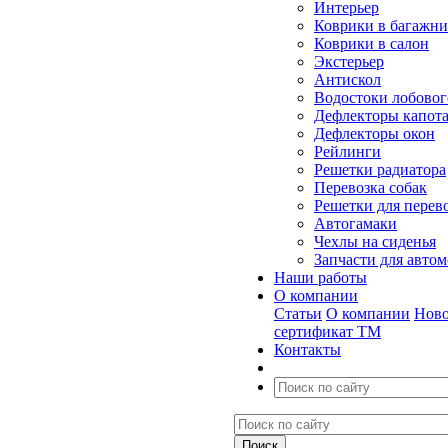
Интерьер
Коврики в багажн
Коврики в салон
Экстерьер
Антискол
Водостоки лобовог
Дефлекторы капот
Дефлекторы окон
Рейлинги
Решетки радиатора
Перевозка собак
Решетки для перев
Автогамаки
Чехлы на сиденья
Запчасти для авто
Наши работы
О компании
Статьи
О компании
Ново
сертификат ТМ
Контакты