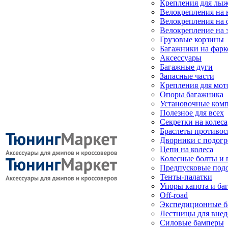
Крепления для лыж
Велокрепления на
Велокрепления на 
Велокрепление на 
Грузовые корзины
Багажники на фарк
Аксессуары
Багажные дуги
Запасные части
Крепления для мот
Опоры багажника
Установочные ком
Полезное для всех
Секретки на колеса
Браслеты противо
Дворники с подогр
Цепи на колеса
Колесные болты и 
Предпусковые под
Тенты-палатки
Упоры капота и ба
Off-road
Экспедиционные б
Лестницы для вне
Силовые бамперы