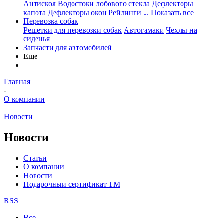
Антискол
Водостоки лобового стекла
Дефлекторы
капота
Дефлекторы окон
Рейлинги
... Показать все
Перевозка собак
Решетки для перевозки собак
Автогамаки
Чехлы на
сиденья
Запчасти для автомобилей
Еще
Главная
-
О компании
-
Новости
Новости
Статьи
О компании
Новости
Подарочный сертификат ТМ
RSS
Все