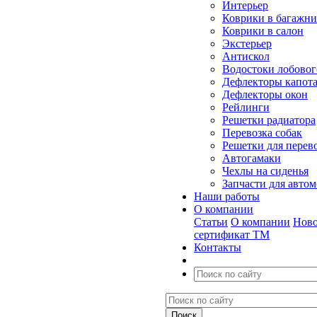
Интерьер
Коврики в багажн
Коврики в салон
Экстерьер
Антискол
Водостоки лобовог
Дефлекторы капот
Дефлекторы окон
Рейлинги
Решетки радиатора
Перевозка собак
Решетки для перев
Автогамаки
Чехлы на сиденья
Запчасти для авто
Наши работы
О компании
Статьи
О компании
Ново
сертификат ТМ
Контакты