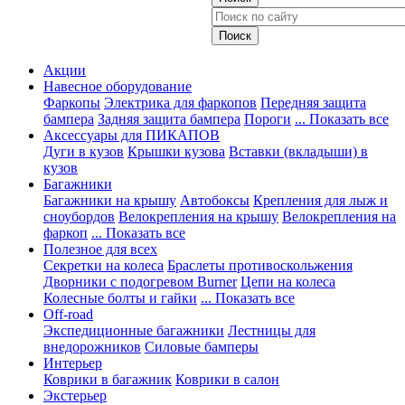
Акции
Навесное оборудование
Фаркопы
Электрика для фаркопов
Передняя защита
бампера
Задняя защита бампера
Пороги
... Показать все
Аксессуары для ПИКАПОВ
Дуги в кузов
Крышки кузова
Вставки (вкладыши) в
кузов
Багажники
Багажники на крышу
Автобоксы
Крепления для лыж и
сноубордов
Велокрепления на крышу
Велокрепления на
фаркоп
... Показать все
Полезное для всех
Секретки на колеса
Браслеты противоскольжения
Дворники с подогревом Burner
Цепи на колеса
Колесные болты и гайки
... Показать все
Off-road
Экспедиционные багажники
Лестницы для
внедорожников
Силовые бамперы
Интерьер
Коврики в багажник
Коврики в салон
Экстерьер