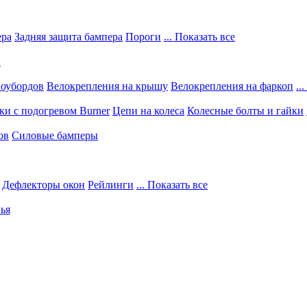
ера
Задняя защита бампера
Пороги
... Показать все
в
ноубордов
Велокрепления на крышу
Велокрепления на фаркоп
..
и с подогревом Burner
Цепи на колеса
Колесные болты и гайки
ов
Силовые бамперы
Дефлекторы окон
Рейлинги
... Показать все
ья