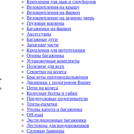
Крепления для лыж и сноубордов
Велокрепления на крышу
Велокрепления на фаркоп
Велокрепление на заднюю дверь
Грузовые корзины
Багажники на фаркоп
Аксессуары
Багажные дуги
Запасные части
Крепления для мототехники
Опоры багажника
Установочные комплекты
Полезное для всех
Секретки на колеса
Браслеты противоскольжения
Дворники с подогревом Burner
Цепи на колеса
Колесные болты и гайки
Предпусковые подогреватели
Тенты-палатки
Упоры капота и багажника
Off-road
Экспедиционные багажники
Лестницы для внедорожников
Силовые бамперы