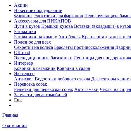
Акции
Навесное оборудование
Фаркопы
Электрика для фаркопов
Передняя защита бамп
Аксессуары для ПИКАПОВ
Дуги в кузов
Крышки кузова
Вставки (вкладыши) в кузо
Багажники
Багажники на крышу
Автобоксы
Крепления для лыж и с
Полезное для всех
Секретки на колеса
Браслеты противоскольжения
Дворник
Off-road
Экспедиционные багажники
Лестницы для внедорожник
Интерьер
Коврики в багажник
Коврики в салон
Экстерьер
Антискол
Водостоки лобового стекла
Дефлекторы капота
Перевозка собак
Решетки для перевозки собак
Автогамаки
Чехлы на сиден
Запчасти для автомобилей
Еще
Главная
-
О компании
-