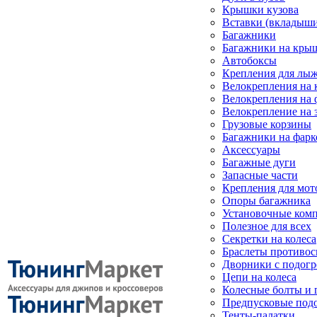
Крышки кузова
Вставки (вкладыши
Багажники
Багажники на кры
Автобоксы
Крепления для лыж
Велокрепления на
Велокрепления на 
Велокрепление на 
Грузовые корзины
Багажники на фарк
Аксессуары
Багажные дуги
Запасные части
Крепления для мот
Опоры багажника
Установочные ком
Полезное для всех
Секретки на колеса
Браслеты противо
Дворники с подогр
Цепи на колеса
Колесные болты и 
Предпусковые под
Тенты-палатки