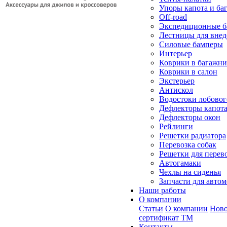
Упоры капота и ба
Off-road
Экспедиционные б
Лестницы для вне
Силовые бамперы
Интерьер
Коврики в багажн
Коврики в салон
Экстерьер
Антискол
Водостоки лобовог
Дефлекторы капот
Дефлекторы окон
Рейлинги
Решетки радиатора
Перевозка собак
Решетки для перев
Автогамаки
Чехлы на сиденья
Запчасти для авто
Наши работы
О компании
Статьи
О компании
Ново
сертификат ТМ
Контакты