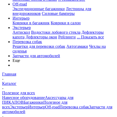
Off-road
Экспедиционные багажники
Лестницы для
внедорожников
Силовые бамперы
Интерьер
Коврики в багажник
Коврики в салон
Экстерьер
Антискол
Водостоки лобового стекла
Дефлекторы
капота
Дефлекторы окон
Рейлинги
... Показать все
Перевозка собак
Решетки для перевозки собак
Автогамаки
Чехлы на
сиденья
Запчасти для автомобилей
Еще
Главная
-
Каталог
-
Полезное для всех
Навесное оборудование
Аксессуары для
ПИКАПОВ
Багажники
Полезное для
всех
Экстерьер
Интерьер
Off-road
Перевозка собак
Запчасти для
автомобилей
-