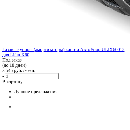
Газовые упоры (амортизаторы) капота АвтоУпор ULIX60012
для Lifan X60
Под заказ
(до 18 дней)
3 545 руб. /комп.
-
+
В корзину
Лучшие предложения