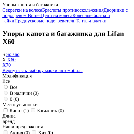
Упоры капота и багажника
Секретки на колеса
Браслеты противоскольжения
Дворники с
подогревом Burner
Цепи на колеса
Колесные болты и
гайки
Предпусковые подогреватели
Тенты-палатки
Упоры капота и багажника для Lifan
X60
S
Solano
X
X60
X70
Вернуться к выбору марки автомобиля
Модификация
Все
Все
В наличии (
0
)
0 (
0
)
Место установки
Капот (
1
)
Багажник (
0
)
Длина
Бренд
Наши предложения
Акция (
0
)
Хит (
0
)