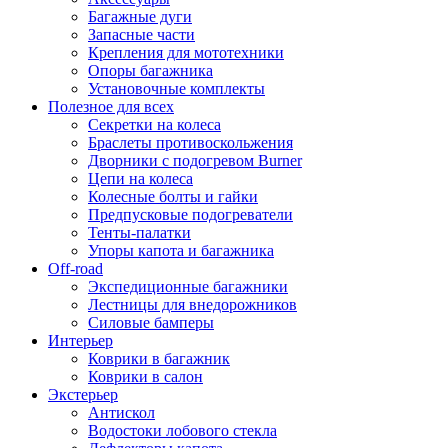
Багажные дуги
Запасные части
Крепления для мототехники
Опоры багажника
Установочные комплекты
Полезное для всех
Секретки на колеса
Браслеты противоскольжения
Дворники с подогревом Burner
Цепи на колеса
Колесные болты и гайки
Предпусковые подогреватели
Тенты-палатки
Упоры капота и багажника
Off-road
Экспедиционные багажники
Лестницы для внедорожников
Силовые бамперы
Интерьер
Коврики в багажник
Коврики в салон
Экстерьер
Антискол
Водостоки лобового стекла