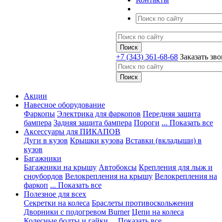
+7 (343) 361-68-68
Заказать зв
Акции
Навесное оборудование
Фаркопы
Электрика для фаркопов
Передняя защита
бампера
Задняя защита бампера
Пороги
... Показать все
Аксессуары для ПИКАПОВ
Дуги в кузов
Крышки кузова
Вставки (вкладыши) в
кузов
Багажники
Багажники на крышу
Автобоксы
Крепления для лыж и
сноубордов
Велокрепления на крышу
Велокрепления на
фаркоп
... Показать все
Полезное для всех
Секретки на колеса
Браслеты противоскольжения
Дворники с подогревом Burner
Цепи на колеса
Колесные болты и гайки
... Показать все