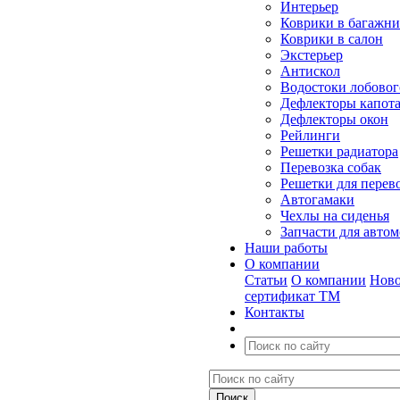
Интерьер
Коврики в багажн
Коврики в салон
Экстерьер
Антискол
Водостоки лобовог
Дефлекторы капот
Дефлекторы окон
Рейлинги
Решетки радиатора
Перевозка собак
Решетки для перев
Автогамаки
Чехлы на сиденья
Запчасти для авто
Наши работы
О компании
Статьи
О компании
Ново
сертификат ТМ
Контакты