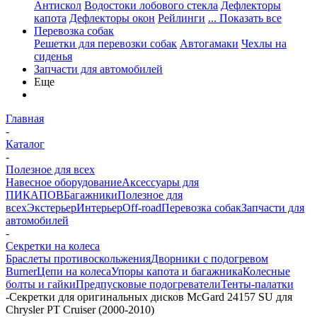
Антискол
Водостоки лобового стекла
Дефлекторы
капота
Дефлекторы окон
Рейлинги
... Показать все
Перевозка собак
Решетки для перевозки собак
Автогамаки
Чехлы на
сиденья
Запчасти для автомобилей
Еще
Главная
-
Каталог
-
Полезное для всех
Навесное оборудование
Аксессуары для
ПИКАПОВ
Багажники
Полезное для
всех
Экстерьер
Интерьер
Off-road
Перевозка собак
Запчасти для
автомобилей
-
Секретки на колеса
Браслеты противоскольжения
Дворники с подогревом
Burner
Цепи на колеса
Упоры капота и багажника
Колесные
болты и гайки
Предпусковые подогреватели
Тенты-палатки
-
Секретки для оригинальных дисков McGard 24157 SU для
Chrysler PT Cruiser (2000-2010)