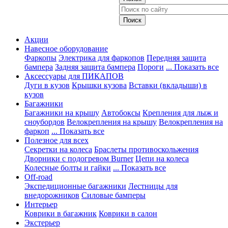
Акции
Навесное оборудование
Фаркопы
Электрика для фаркопов
Передняя защита
бампера
Задняя защита бампера
Пороги
... Показать все
Аксессуары для ПИКАПОВ
Дуги в кузов
Крышки кузова
Вставки (вкладыши) в
кузов
Багажники
Багажники на крышу
Автобоксы
Крепления для лыж и
сноубордов
Велокрепления на крышу
Велокрепления на
фаркоп
... Показать все
Полезное для всех
Секретки на колеса
Браслеты противоскольжения
Дворники с подогревом Burner
Цепи на колеса
Колесные болты и гайки
... Показать все
Off-road
Экспедиционные багажники
Лестницы для
внедорожников
Силовые бамперы
Интерьер
Коврики в багажник
Коврики в салон
Экстерьер