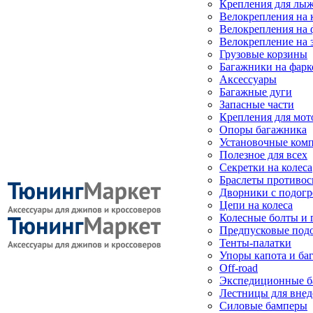
Крепления для лыж
Велокрепления на
Велокрепления на 
Велокрепление на 
Грузовые корзины
Багажники на фарк
Аксессуары
Багажные дуги
Запасные части
Крепления для мот
Опоры багажника
Установочные ком
Полезное для всех
Секретки на колеса
Браслеты противо
Дворники с подогр
Цепи на колеса
Колесные болты и 
Предпусковые под
Тенты-палатки
Упоры капота и ба
Off-road
Экспедиционные б
Лестницы для вне
Силовые бамперы