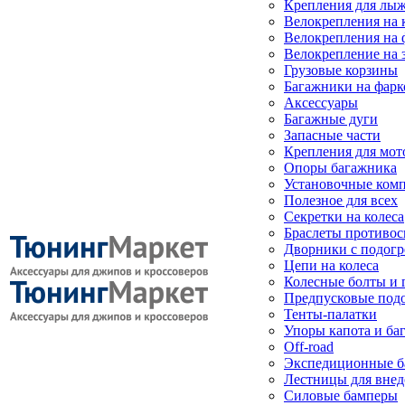
Крепления для лыж
Велокрепления на
Велокрепления на 
Велокрепление на 
Грузовые корзины
Багажники на фарк
Аксессуары
Багажные дуги
Запасные части
Крепления для мот
Опоры багажника
Установочные ком
Полезное для всех
Секретки на колеса
Браслеты противо
Дворники с подогр
Цепи на колеса
Колесные болты и 
Предпусковые под
Тенты-палатки
Упоры капота и ба
Off-road
Экспедиционные б
Лестницы для вне
Силовые бамперы