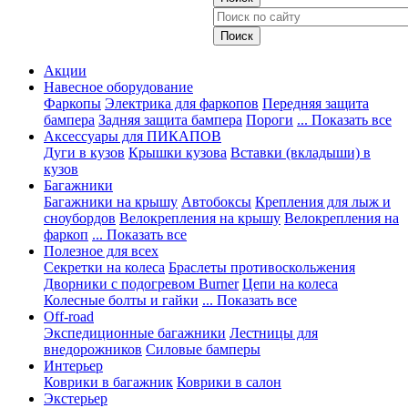
Акции
Навесное оборудование
Фаркопы
Электрика для фаркопов
Передняя защита
бампера
Задняя защита бампера
Пороги
... Показать все
Аксессуары для ПИКАПОВ
Дуги в кузов
Крышки кузова
Вставки (вкладыши) в
кузов
Багажники
Багажники на крышу
Автобоксы
Крепления для лыж и
сноубордов
Велокрепления на крышу
Велокрепления на
фаркоп
... Показать все
Полезное для всех
Секретки на колеса
Браслеты противоскольжения
Дворники с подогревом Burner
Цепи на колеса
Колесные болты и гайки
... Показать все
Off-road
Экспедиционные багажники
Лестницы для
внедорожников
Силовые бамперы
Интерьер
Коврики в багажник
Коврики в салон
Экстерьер