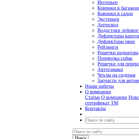
Интерьер
Коврики в багажн
Коврики в салон
Экстерьер
Антискол
Водостоки лобовог
Дефлекторы капот
Дефлекторы окон
Рейлинги
Решетки радиатора
Перевозка собак
Решетки для перев
Автогамаки
Чехлы на сиденья
Запчасти для авто
Наши работы
О компании
Статьи
О компании
Ново
сертификат ТМ
Контакты