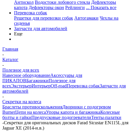
Антискол
Водостоки лобового стекла
Дефлекторы
капота
Дефлекторы окон
Рейлинги
... Показать все
Перевозка собак
Решетки для перевозки собак
Автогамаки
Чехлы на
сиденья
Запчасти для автомобилей
Еще
Главная
-
Каталог
-
Полезное для всех
Навесное оборудование
Аксессуары для
ПИКАПОВ
Багажники
Полезное для
всех
Экстерьер
Интерьер
Off-road
Перевозка собак
Запчасти для
автомобилей
-
Секретки на колеса
Браслеты противоскольжения
Дворники с подогревом
Burner
Цепи на колеса
Упоры капота и багажника
Колесные
болты и гайки
Предпусковые подогреватели
Тенты-палатки
-
Секретки для оригинальных дисков Farad Sicustar EN115L для
Jaguar XE (2014-н.в.)