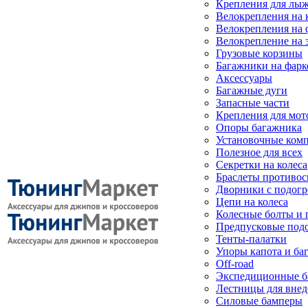
Крепления для лыж
Велокрепления на
Велокрепления на 
Велокрепление на 
Грузовые корзины
Багажники на фарк
Аксессуары
Багажные дуги
Запасные части
Крепления для мот
Опоры багажника
Установочные ком
Полезное для всех
Секретки на колеса
Браслеты противо
Дворники с подогр
Цепи на колеса
Колесные болты и 
Предпусковые под
Тенты-палатки
Упоры капота и ба
Off-road
Экспедиционные б
Лестницы для вне
Силовые бамперы