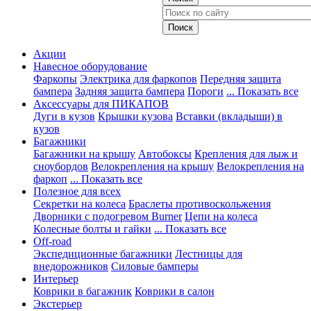
Акции
Навесное оборудование
Фаркопы
Электрика для фаркопов
Передняя защита
бампера
Задняя защита бампера
Пороги
... Показать все
Аксессуары для ПИКАПОВ
Дуги в кузов
Крышки кузова
Вставки (вкладыши) в
кузов
Багажники
Багажники на крышу
Автобоксы
Крепления для лыж и
сноубордов
Велокрепления на крышу
Велокрепления на
фаркоп
... Показать все
Полезное для всех
Секретки на колеса
Браслеты противоскольжения
Дворники с подогревом Burner
Цепи на колеса
Колесные болты и гайки
... Показать все
Off-road
Экспедиционные багажники
Лестницы для
внедорожников
Силовые бамперы
Интерьер
Коврики в багажник
Коврики в салон
Экстерьер