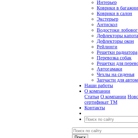
Интерьер
Коврики в багажн
Коврики в салон
Экстерьер
Антискол
Водостоки лобовог
Дефлекторы капот
Дефлекторы окон
Рейлинги
Решетки радиатора
Перевозка собак
Решетки для перев
Автогамаки
Чехлы на сиденья
Запчасти для авто
Наши работы
О компании
Статьи
О компании
Ново
сертификат ТМ
Контакты