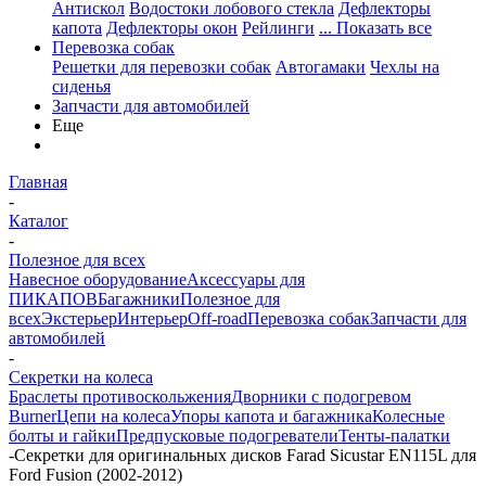
Антискол
Водостоки лобового стекла
Дефлекторы
капота
Дефлекторы окон
Рейлинги
... Показать все
Перевозка собак
Решетки для перевозки собак
Автогамаки
Чехлы на
сиденья
Запчасти для автомобилей
Еще
Главная
-
Каталог
-
Полезное для всех
Навесное оборудование
Аксессуары для
ПИКАПОВ
Багажники
Полезное для
всех
Экстерьер
Интерьер
Off-road
Перевозка собак
Запчасти для
автомобилей
-
Секретки на колеса
Браслеты противоскольжения
Дворники с подогревом
Burner
Цепи на колеса
Упоры капота и багажника
Колесные
болты и гайки
Предпусковые подогреватели
Тенты-палатки
-
Секретки для оригинальных дисков Farad Sicustar EN115L для
Ford Fusion (2002-2012)