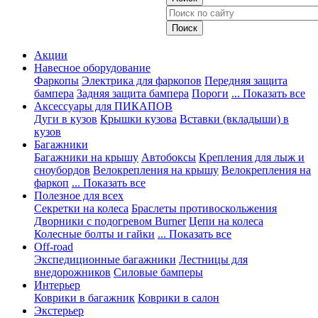
Акции
Навесное оборудование
Фаркопы
Электрика для фаркопов
Передняя защита
бампера
Задняя защита бампера
Пороги
... Показать все
Аксессуары для ПИКАПОВ
Дуги в кузов
Крышки кузова
Вставки (вкладыши) в
кузов
Багажники
Багажники на крышу
Автобоксы
Крепления для лыж и
сноубордов
Велокрепления на крышу
Велокрепления на
фаркоп
... Показать все
Полезное для всех
Секретки на колеса
Браслеты противоскольжения
Дворники с подогревом Burner
Цепи на колеса
Колесные болты и гайки
... Показать все
Off-road
Экспедиционные багажники
Лестницы для
внедорожников
Силовые бамперы
Интерьер
Коврики в багажник
Коврики в салон
Экстерьер