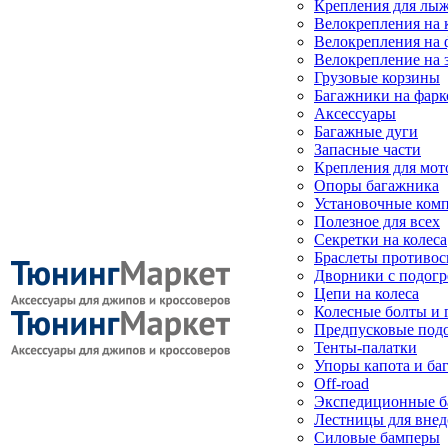
Крепления для лыж
Велокрепления на
Велокрепления на 
Велокрепление на 
Грузовые корзины
Багажники на фарк
Аксессуары
Багажные дуги
Запасные части
Крепления для мот
Опоры багажника
Установочные ком
Полезное для всех
Секретки на колеса
Браслеты противо
Дворники с подогр
Цепи на колеса
Колесные болты и 
Предпусковые под
Тенты-палатки
Упоры капота и ба
Off-road
Экспедиционные б
Лестницы для вне
Силовые бамперы