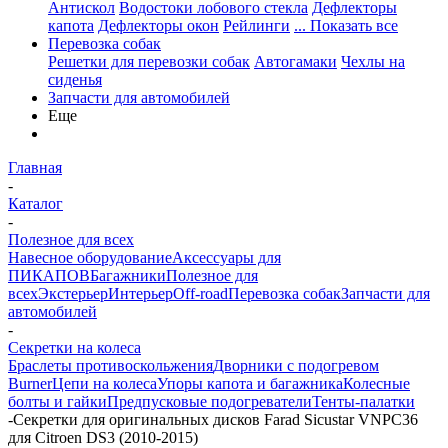
Антискол
Водостоки лобового стекла
Дефлекторы
капота
Дефлекторы окон
Рейлинги
... Показать все
Перевозка собак
Решетки для перевозки собак
Автогамаки
Чехлы на
сиденья
Запчасти для автомобилей
Еще
Главная
-
Каталог
-
Полезное для всех
Навесное оборудование
Аксессуары для
ПИКАПОВ
Багажники
Полезное для
всех
Экстерьер
Интерьер
Off-road
Перевозка собак
Запчасти для
автомобилей
-
Секретки на колеса
Браслеты противоскольжения
Дворники с подогревом
Burner
Цепи на колеса
Упоры капота и багажника
Колесные
болты и гайки
Предпусковые подогреватели
Тенты-палатки
-
Секретки для оригинальных дисков Farad Sicustar VNPC36
для Citroen DS3 (2010-2015)