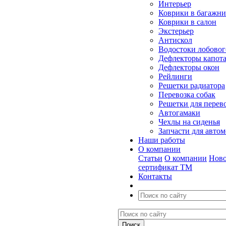
Интерьер
Коврики в багажн
Коврики в салон
Экстерьер
Антискол
Водостоки лобовог
Дефлекторы капот
Дефлекторы окон
Рейлинги
Решетки радиатора
Перевозка собак
Решетки для перев
Автогамаки
Чехлы на сиденья
Запчасти для авто
Наши работы
О компании
Статьи
О компании
Ново
сертификат ТМ
Контакты