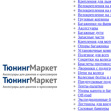
Крепления для лыж
Велокрепления на
Велокрепления на 
Велокрепление на 
Грузовые корзины
Багажники на фарк
Аксессуары
Багажные дуги
Запасные части
Крепления для мот
Опоры багажника
Установочные ком
Полезное для всех
Секретки на колеса
Браслеты противо
Дворники с подогр
Цепи на колеса
Колесные болты и 
Предпусковые под
Тенты-палатки
Упоры капота и ба
Off-road
Экспедиционные б
Лестницы для вне
Силовые бамперы