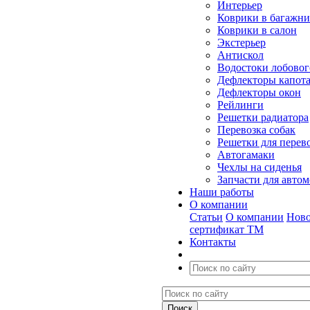
Интерьер
Коврики в багажн
Коврики в салон
Экстерьер
Антискол
Водостоки лобовог
Дефлекторы капот
Дефлекторы окон
Рейлинги
Решетки радиатора
Перевозка собак
Решетки для перев
Автогамаки
Чехлы на сиденья
Запчасти для авто
Наши работы
О компании
Статьи
О компании
Ново
сертификат ТМ
Контакты