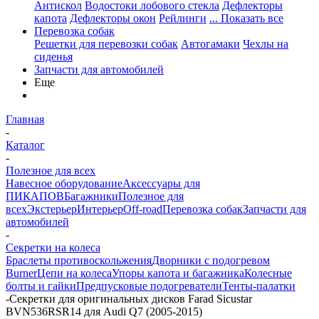
Антискол
Водостоки лобового стекла
Дефлекторы
капота
Дефлекторы окон
Рейлинги
... Показать все
Перевозка собак
Решетки для перевозки собак
Автогамаки
Чехлы на
сиденья
Запчасти для автомобилей
Еще
Главная
-
Каталог
-
Полезное для всех
Навесное оборудование
Аксессуары для
ПИКАПОВ
Багажники
Полезное для
всех
Экстерьер
Интерьер
Off-road
Перевозка собак
Запчасти для
автомобилей
-
Секретки на колеса
Браслеты противоскольжения
Дворники с подогревом
Burner
Цепи на колеса
Упоры капота и багажника
Колесные
болты и гайки
Предпусковые подогреватели
Тенты-палатки
-
Секретки для оригинальных дисков Farad Sicustar
BVN536RSR14 для Audi Q7 (2005-2015)