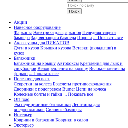
Акции
Навесное оборудование
Фаркопы
Электрика для фаркопов
Передняя защита
бампера
Задняя защита бампера
Пороги
... Показать все
Аксессуары для ПИКАПОВ
Дуги в кузов
Крышки кузова
Вставки (вкладыши) в
кузов
Багажники
Багажники на крышу
Автобоксы
Крепления для лыж и
сноубордов
Велокрепления на крышу
Велокрепления на
фаркоп
... Показать все
Полезное для всех
Секретки на колеса
Браслеты противоскольжения
Дворники с подогревом Burner
Цепи на колеса
Колесные болты и гайки
... Показать все
Off-road
Экспедиционные багажники
Лестницы для
внедорожников
Силовые бамперы
Интерьер
Коврики в багажник
Коврики в салон
Экстерьер