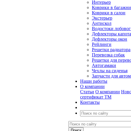
Интерьер
Коврики в багажн
Коврики в салон
Экстерьер
Антискол
Водостоки лобовог
Дефлекторы капот
Дефлекторы окон
Рейлинги
Решетки радиатора
Перевозка собак
Решетки для перев
Автогамаки
Чехлы на сиденья
Запчасти для авто
Наши работы
О компании
Статьи
О компании
Ново
сертификат ТМ
Контакты