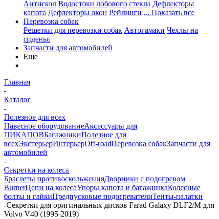
Антискол
Водостоки лобового стекла
Дефлекторы
капота
Дефлекторы окон
Рейлинги
... Показать все
Перевозка собак
Решетки для перевозки собак
Автогамаки
Чехлы на
сиденья
Запчасти для автомобилей
Еще
Главная
-
Каталог
-
Полезное для всех
Навесное оборудование
Аксессуары для
ПИКАПОВ
Багажники
Полезное для
всех
Экстерьер
Интерьер
Off-road
Перевозка собак
Запчасти для
автомобилей
-
Секретки на колеса
Браслеты противоскольжения
Дворники с подогревом
Burner
Цепи на колеса
Упоры капота и багажника
Колесные
болты и гайки
Предпусковые подогреватели
Тенты-палатки
-
Секретки для оригинальных дисков Farad Galaxy DLF2/M для
Volvo V40 (1995-2019)