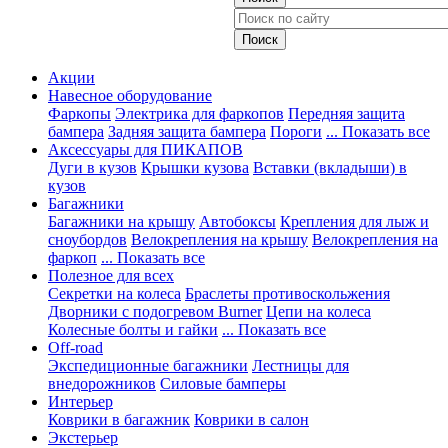
Акции
Навесное оборудование
Фаркопы
Электрика для фаркопов
Передняя защита
бампера
Задняя защита бампера
Пороги
... Показать все
Аксессуары для ПИКАПОВ
Дуги в кузов
Крышки кузова
Вставки (вкладыши) в
кузов
Багажники
Багажники на крышу
Автобоксы
Крепления для лыж и
сноубордов
Велокрепления на крышу
Велокрепления на
фаркоп
... Показать все
Полезное для всех
Секретки на колеса
Браслеты противоскольжения
Дворники с подогревом Burner
Цепи на колеса
Колесные болты и гайки
... Показать все
Off-road
Экспедиционные багажники
Лестницы для
внедорожников
Силовые бамперы
Интерьер
Коврики в багажник
Коврики в салон
Экстерьер