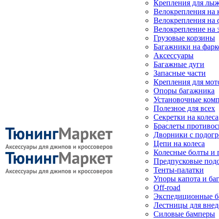
Крепления для лыж
Велокрепления на
Велокрепления на 
Велокрепление на 
Грузовые корзины
Багажники на фарк
Аксессуары
Багажные дуги
Запасные части
Крепления для мот
Опоры багажника
Установочные ком
Полезное для всех
Секретки на колеса
Браслеты противо
Дворники с подогр
Цепи на колеса
Колесные болты и 
Предпусковые под
Тенты-палатки
Упоры капота и ба
Off-road
Экспедиционные б
Лестницы для вне
Силовые бамперы