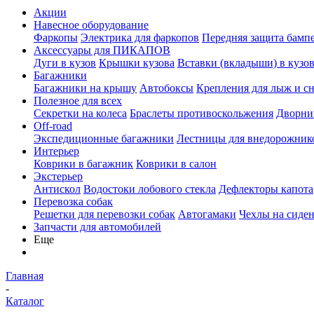
Акции
Навесное оборудование
Фаркопы
Электрика для фаркопов
Передняя защита бамп
Аксессуары для ПИКАПОВ
Дуги в кузов
Крышки кузова
Вставки (вкладыши) в кузо
Багажники
Багажники на крышу
Автобоксы
Крепления для лыж и с
Полезное для всех
Секретки на колеса
Браслеты противоскольжения
Дворник
Off-road
Экспедиционные багажники
Лестницы для внедорожник
Интерьер
Коврики в багажник
Коврики в салон
Экстерьер
Антискол
Водостоки лобового стекла
Дефлекторы капота
Перевозка собак
Решетки для перевозки собак
Автогамаки
Чехлы на сиден
Запчасти для автомобилей
Еще
Главная
-
Каталог
-