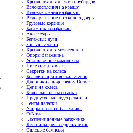
Крепления для лыж и сноубордов
Велокрепления на крышу
Велокрепления на фаркоп
Велокрепление на заднюю дверь
Грузовые корзины
Багажники на фаркоп
Аксессуары
Багажные дуги
Запасные части
Крепления для мототехники
Опоры багажника
Установочные комплекты
Полезное для всех
Секретки на колеса
Браслеты противоскольжения
Дворники с подогревом Burner
Цепи на колеса
Колесные болты и гайки
Предпусковые подогреватели
Тенты-палатки
Упоры капота и багажника
Off-road
Экспедиционные багажники
Лестницы для внедорожников
Силовые бамперы