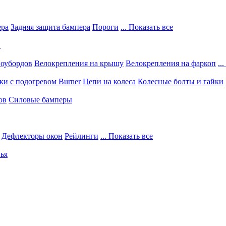
ера
Задняя защита бампера
Пороги
... Показать все
в
ноубордов
Велокрепления на крышу
Велокрепления на фаркоп
..
и с подогревом Burner
Цепи на колеса
Колесные болты и гайки
ов
Силовые бамперы
Дефлекторы окон
Рейлинги
... Показать все
ья