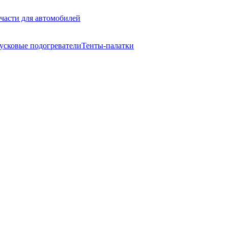
части для автомобилей
усковые подогреватели
Тенты-палатки