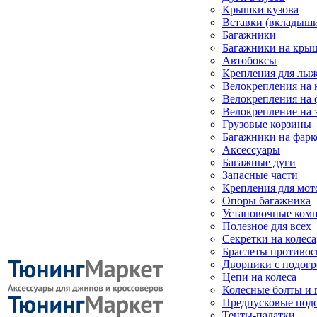
Крышки кузова
Вставки (вкладыши
Багажники
Багажники на кры
Автобоксы
Крепления для лыж
Велокрепления на
Велокрепления на 
Велокрепление на 
Грузовые корзины
Багажники на фарк
Аксессуары
Багажные дуги
Запасные части
Крепления для мот
Опоры багажника
Установочные ком
Полезное для всех
Секретки на колеса
Браслеты противо
Дворники с подогр
Цепи на колеса
Колесные болты и 
Предпусковые под
Тенты-палатки