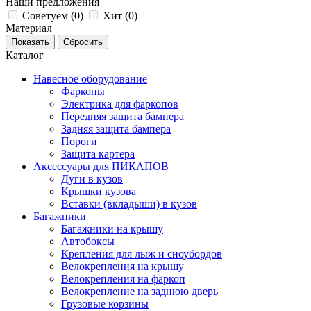
Наши предложения
Советуем (
0
)
Хит (
0
)
Материал
Каталог
Навесное оборудование
Фаркопы
Электрика для фаркопов
Передняя защита бампера
Задняя защита бампера
Пороги
Защита картера
Аксессуары для ПИКАПОВ
Дуги в кузов
Крышки кузова
Вставки (вкладыши) в кузов
Багажники
Багажники на крышу
Автобоксы
Крепления для лыж и сноубордов
Велокрепления на крышу
Велокрепления на фаркоп
Велокрепление на заднюю дверь
Грузовые корзины