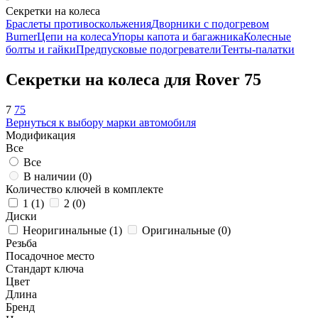
Секретки на колеса
Браслеты противоскольжения
Дворники с подогревом
Burner
Цепи на колеса
Упоры капота и багажника
Колесные
болты и гайки
Предпусковые подогреватели
Тенты-палатки
Секретки на колеса для Rover 75
7
75
Вернуться к выбору марки автомобиля
Модификация
Все
Все
В наличии (
0
)
Количество ключей в комплекте
1 (
1
)
2 (
0
)
Диски
Неоригинальные (
1
)
Оригинальные (
0
)
Резьба
Посадочное место
Стандарт ключа
Цвет
Длина
Бренд