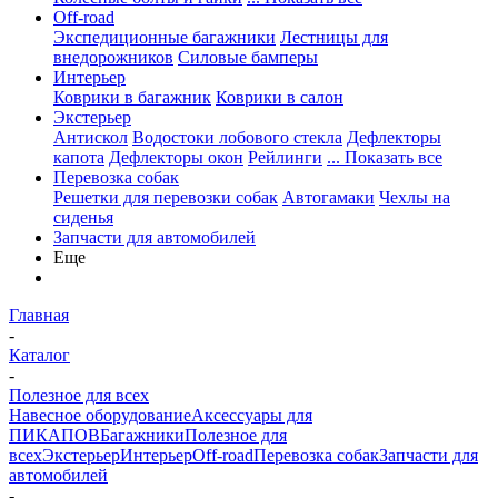
Off-road
Экспедиционные багажники
Лестницы для
внедорожников
Силовые бамперы
Интерьер
Коврики в багажник
Коврики в салон
Экстерьер
Антискол
Водостоки лобового стекла
Дефлекторы
капота
Дефлекторы окон
Рейлинги
... Показать все
Перевозка собак
Решетки для перевозки собак
Автогамаки
Чехлы на
сиденья
Запчасти для автомобилей
Еще
Главная
-
Каталог
-
Полезное для всех
Навесное оборудование
Аксессуары для
ПИКАПОВ
Багажники
Полезное для
всех
Экстерьер
Интерьер
Off-road
Перевозка собак
Запчасти для
автомобилей
-