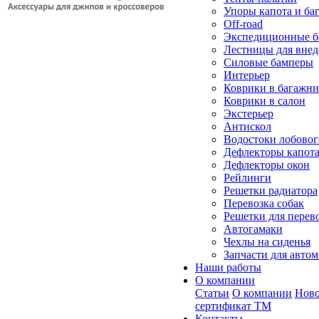
Упоры капота и ба
Off-road
Экспедиционные б
Лестницы для вне
Силовые бамперы
Интерьер
Коврики в багажн
Коврики в салон
Экстерьер
Антискол
Водостоки лобовог
Дефлекторы капот
Дефлекторы окон
Рейлинги
Решетки радиатора
Перевозка собак
Решетки для перев
Автогамаки
Чехлы на сиденья
Запчасти для авто
Наши работы
О компании
Статьи
О компании
Ново
сертификат ТМ
Контакты