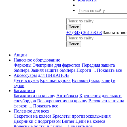
+7 (343) 361-68-68
Заказать зв
Акции
Навесное оборудование
Фаркопы
Электрика для фаркопов
Передняя защита
бампера
Задняя защита бампера
Пороги
... Показать все
Аксессуары для ПИКАПОВ
Дуги в кузов
Крышки кузова
Вставки (вкладыши) в
кузов
Багажники
Багажники на крышу
Автобоксы
Крепления для лыж и
сноубордов
Велокрепления на крышу
Велокрепления на
фаркоп
... Показать все
Полезное для всех
Секретки на колеса
Браслеты противоскольжения
Дворники с подогревом Burner
Цепи на колеса
Колесные болты и гайки
... Показать все