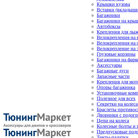
Крышки кузова
Вставки (вкладыши
Багажники
Багажники на кры
Автобоксы
Крепления для лыж
Велокрепления на
Велокрепления на 
Велокрепление на 
Грузовые корзины
Багажники на фарк
Аксессуары
Багажные дуги
Запасные части
Крепления для мот
Опоры багажника
Установочные ком
Полезное для всех
Секретки на колеса
Браслеты противо
Дворники с подогр
Цепи на колеса
Колесные болты и 
Предпусковые под
Тенты-палатки