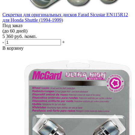
Секретки для оригинальных дисков Farad Sicustar EN115R12
для Honda Shuttle (1994-1999)
Под заказ
(до 60 дней)
5 360 руб. /комп.
-
+
В корзину