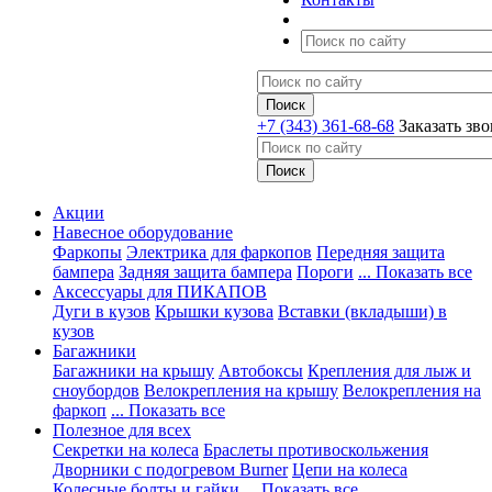
+7 (343) 361-68-68
Заказать зв
Акции
Навесное оборудование
Фаркопы
Электрика для фаркопов
Передняя защита
бампера
Задняя защита бампера
Пороги
... Показать все
Аксессуары для ПИКАПОВ
Дуги в кузов
Крышки кузова
Вставки (вкладыши) в
кузов
Багажники
Багажники на крышу
Автобоксы
Крепления для лыж и
сноубордов
Велокрепления на крышу
Велокрепления на
фаркоп
... Показать все
Полезное для всех
Секретки на колеса
Браслеты противоскольжения
Дворники с подогревом Burner
Цепи на колеса
Колесные болты и гайки
... Показать все