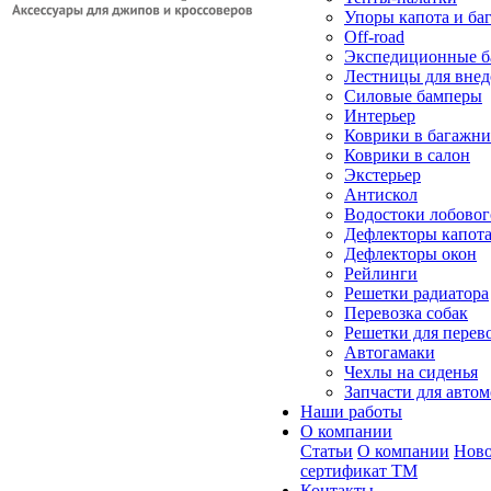
Упоры капота и ба
Off-road
Экспедиционные б
Лестницы для вне
Силовые бамперы
Интерьер
Коврики в багажн
Коврики в салон
Экстерьер
Антискол
Водостоки лобовог
Дефлекторы капот
Дефлекторы окон
Рейлинги
Решетки радиатора
Перевозка собак
Решетки для перев
Автогамаки
Чехлы на сиденья
Запчасти для авто
Наши работы
О компании
Статьи
О компании
Ново
сертификат ТМ
Контакты