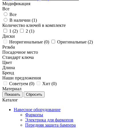
Модификация
Все
Все
В наличии (
1
)
Количество ключей в комплекте
1 (
2
)
2 (
1
)
Диски
Неоригинальные (
0
)
Оригинальные (
2
)
Резьба
Посадочное место
Стандарт ключа
Цвет
Длина
Бренд
Наши предложения
Советуем (
0
)
Хит (
0
)
Материал
Каталог
Навесное оборудование
Фаркопы
Электрика для фаркопов
Передняя защита бампера