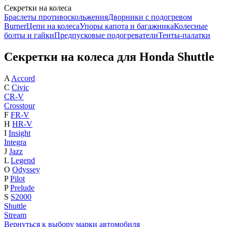
Секретки на колеса
Браслеты противоскольжения
Дворники с подогревом
Burner
Цепи на колеса
Упоры капота и багажника
Колесные
болты и гайки
Предпусковые подогреватели
Тенты-палатки
Секретки на колеса для Honda Shuttle
A
Accord
C
Civic
CR-V
Crosstour
F
FR-V
H
HR-V
I
Insight
Integra
J
Jazz
L
Legend
O
Odyssey
P
Pilot
P
Prelude
S
S2000
Shuttle
Stream
Вернуться к выбору марки автомобиля