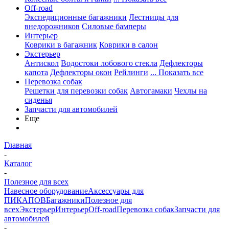
Off-road
Экспедиционные багажники
Лестницы для
внедорожников
Силовые бамперы
Интерьер
Коврики в багажник
Коврики в салон
Экстерьер
Антискол
Водостоки лобового стекла
Дефлекторы
капота
Дефлекторы окон
Рейлинги
... Показать все
Перевозка собак
Решетки для перевозки собак
Автогамаки
Чехлы на
сиденья
Запчасти для автомобилей
Еще
Главная
-
Каталог
-
Полезное для всех
Навесное оборудование
Аксессуары для
ПИКАПОВ
Багажники
Полезное для
всех
Экстерьер
Интерьер
Off-road
Перевозка собак
Запчасти для
автомобилей
-