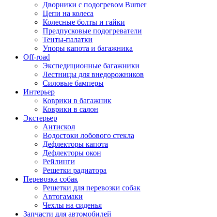
Дворники с подогревом Burner
Цепи на колеса
Колесные болты и гайки
Предпусковые подогреватели
Тенты-палатки
Упоры капота и багажника
Off-road
Экспедиционные багажники
Лестницы для внедорожников
Силовые бамперы
Интерьер
Коврики в багажник
Коврики в салон
Экстерьер
Антискол
Водостоки лобового стекла
Дефлекторы капота
Дефлекторы окон
Рейлинги
Решетки радиатора
Перевозка собак
Решетки для перевозки собак
Автогамаки
Чехлы на сиденья
Запчасти для автомобилей