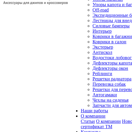
Упоры капота и ба
Off-road
Экспедиционные б
Лестницы для вне
Силовые бамперы
Интерьер
Коврики в багажн
Коврики в салон
Экстерьер
Антискол
Водостоки лобовог
Дефлекторы капот
Дефлекторы окон
Рейлинги
Решетки радиатора
Перевозка собак
Решетки для перев
Автогамаки
Чехлы на сиденья
Запчасти для авто
Наши работы
О компании
Статьи
О компании
Ново
сертификат ТМ
Контакты