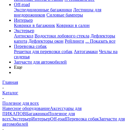
Off-road
Экспедиционные багажники
Лестницы для
внедорожников
Силовые бамперы
Интерьер
Коврики в багажник
Коврики в салон
Экстерьер
Антискол
Водостоки лобового стекла
Дефлекторы
капота
Дефлекторы окон
Рейлинги
... Показать все
Перевозка собак
Решетки для перевозки собак
Автогамаки
Чехлы на
сиденья
Запчасти для автомобилей
Еще
Главная
-
Каталог
-
Полезное для всех
Навесное оборудование
Аксессуары для
ПИКАПОВ
Багажники
Полезное для
всех
Экстерьер
Интерьер
Off-road
Перевозка собак
Запчасти для
автомобилей
-