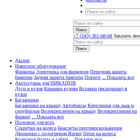
+7 (343) 361-68-68
Заказать зв
Акции
Навесное оборудование
Фаркопы
Электрика для фаркопов
Передняя защита
бампера
Задняя защита бампера
Пороги
... Показать все
Аксессуары для ПИКАПОВ
Дуги в кузов
Крышки кузова
Вставки (вкладыши) в
кузов
Багажники
Багажники на крышу
Автобоксы
Крепления для лыж и
сноубордов
Велокрепления на крышу
Велокрепления на
фаркоп
... Показать все
Полезное для всех
Секретки на колеса
Браслеты противоскольжения
Дворники с подогревом Burner
Цепи на колеса
Колесные болты и гайки
... Показать все