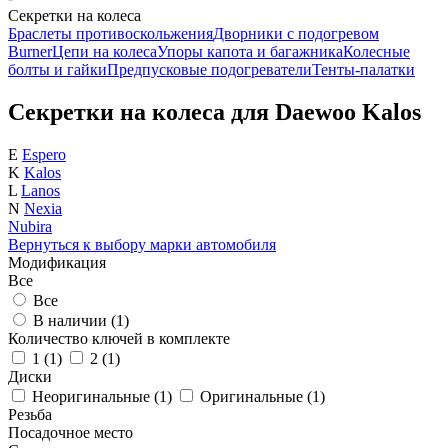
Секретки на колеса
Браслеты противоскольжения
Дворники с подогревом
Burner
Цепи на колеса
Упоры капота и багажника
Колесные
болты и гайки
Предпусковые подогреватели
Тенты-палатки
Секретки на колеса для Daewoo Kalos
E
Espero
K
Kalos
L
Lanos
N
Nexia
Nubira
Вернуться к выбору марки автомобиля
Модификация
Все
Все
В наличии (
1
)
Количество ключей в комплекте
1 (
1
)
2 (
1
)
Диски
Неоригинальные (
1
)
Оригинальные (
1
)
Резьба
Посадочное место