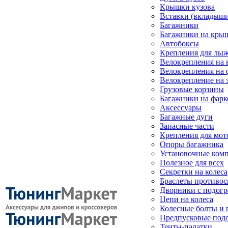
Крышки кузова
Вставки (вкладыши
Багажники
Багажники на кры
Автобоксы
Крепления для лыж
Велокрепления на
Велокрепления на 
Велокрепление на 
Грузовые корзины
Багажники на фарк
Аксессуары
Багажные дуги
Запасные части
Крепления для мот
Опоры багажника
Установочные ком
Полезное для всех
Секретки на колеса
Браслеты противо
Дворники с подогр
Цепи на колеса
Колесные болты и 
Предпусковые под
Тенты-палатки