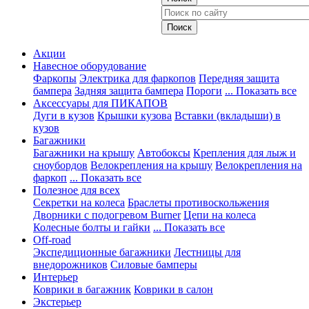
Акции
Навесное оборудование
Фаркопы
Электрика для фаркопов
Передняя защита
бампера
Задняя защита бампера
Пороги
... Показать все
Аксессуары для ПИКАПОВ
Дуги в кузов
Крышки кузова
Вставки (вкладыши) в
кузов
Багажники
Багажники на крышу
Автобоксы
Крепления для лыж и
сноубордов
Велокрепления на крышу
Велокрепления на
фаркоп
... Показать все
Полезное для всех
Секретки на колеса
Браслеты противоскольжения
Дворники с подогревом Burner
Цепи на колеса
Колесные болты и гайки
... Показать все
Off-road
Экспедиционные багажники
Лестницы для
внедорожников
Силовые бамперы
Интерьер
Коврики в багажник
Коврики в салон
Экстерьер