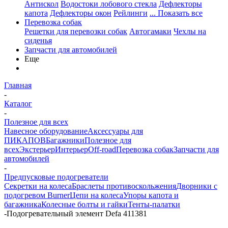
Антискол
Водостоки лобового стекла
Дефлекторы
капота
Дефлекторы окон
Рейлинги
... Показать все
Перевозка собак
Решетки для перевозки собак
Автогамаки
Чехлы на
сиденья
Запчасти для автомобилей
Еще
Главная
-
Каталог
-
Полезное для всех
Навесное оборудование
Аксессуары для
ПИКАПОВ
Багажники
Полезное для
всех
Экстерьер
Интерьер
Off-road
Перевозка собак
Запчасти для
автомобилей
-
Предпусковые подогреватели
Секретки на колеса
Браслеты противоскольжения
Дворники с
подогревом Burner
Цепи на колеса
Упоры капота и
багажника
Колесные болты и гайки
Тенты-палатки
-
Подогревательный элемент Defa 411381