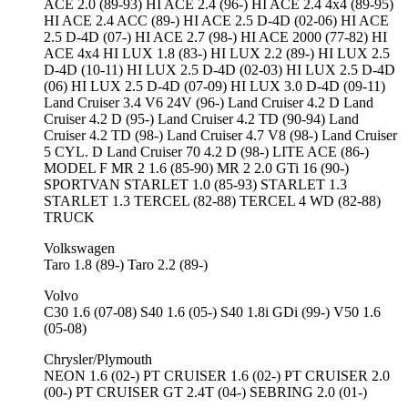
ACE 2.0 (89-93) HI ACE 2.4 (96-) HI ACE 2.4 4x4 (89-95)
HI ACE 2.4 ACC (89-) HI ACE 2.5 D-4D (02-06) HI ACE
2.5 D-4D (07-) HI ACE 2.7 (98-) HI ACE 2000 (77-82) HI
ACE 4x4 HI LUX 1.8 (83-) HI LUX 2.2 (89-) HI LUX 2.5
D-4D (10-11) HI LUX 2.5 D-4D (02-03) HI LUX 2.5 D-4D
(06) HI LUX 2.5 D-4D (07-09) HI LUX 3.0 D-4D (09-11)
Land Cruiser 3.4 V6 24V (96-) Land Cruiser 4.2 D Land
Cruiser 4.2 D (95-) Land Cruiser 4.2 TD (90-94) Land
Cruiser 4.2 TD (98-) Land Cruiser 4.7 V8 (98-) Land Cruiser
5 CYL. D Land Cruiser 70 4.2 D (98-) LITE ACE (86-)
MODEL F MR 2 1.6 (85-90) MR 2 2.0 GTi 16 (90-)
SPORTVAN STARLET 1.0 (85-93) STARLET 1.3
STARLET 1.3 TERCEL (82-88) TERCEL 4 WD (82-88)
TRUCK
Volkswagen
Taro 1.8 (89-) Taro 2.2 (89-)
Volvo
C30 1.6 (07-08) S40 1.6 (05-) S40 1.8i GDi (99-) V50 1.6
(05-08)
Chrysler/Plymouth
NEON 1.6 (02-) PT CRUISER 1.6 (02-) PT CRUISER 2.0
(00-) PT CRUISER GT 2.4T (04-) SEBRING 2.0 (01-)