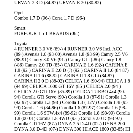
URVAN 2.3 D (84-87) URVAN E 20 (80-82)
Opel
Combo 1.7 D (96-) Corsa 1.7 D (96-)
Smart
FORFOUR 1.5 T BRABUS (06-)
Toyota
4 RUNNER 3.0 V6 (89-) 4 RUNNER 3.0 V6 Incl. ACC
(89-) Avensis 1.6 (98-00) Avensis 1.8 (98-99) Camry 2.5 V6
(88-91) Camry 3.0 V6 (91-) Camry GLi (-86) Camry 1.8
(-86) Camry 2.0 TD (85-) CARINA E 1.6 (92-) CARINA E
1.8 (92-) CARINA E 2.0 D (J) (92-) CARINA II 1.6 (84-87)
CARINA II 1.6 (88-92) CARINA II 1.8 GLi (84-87)
CARINA II 2.0 D (88-92) CELICA 1.6 (90-94) CELICA 1.8
(94-99) CELICA 1600 GT 16V (85-) CELICA 2.0 (94-)
CELICA 2.0 GTi 16V (85-89) CELICA TURBO 4x4 (90-
94) Corolla GTi Servo (90-) Corolla 1.3 (87-91) Corolla 1.3
(92-97) Corolla 1.3 (98-) Corolla 1.3 ( 12V) Corolla 1.4i (95-
99) Corolla 1.6 (84-86) Corolla 1.6 (87-97) Corolla 1.6 (98-
99) Corolla 1.6 STW.4x4 (89-92) Corolla 1.8 (98-99) Corolla
1.8 (00-01) Corolla 1.8 4WD (93-) Corolla 2.0 D (93-97)
Corolla GTi 16V (87-) DYNA 2.5 D-4D (02-) DYNA 200
DYNA 3.0 D-4D (07-) DYNA 300 HI ACE 1800 (83-85) HI