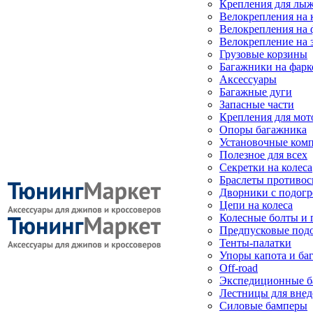
Крепления для лыж
Велокрепления на
Велокрепления на 
Велокрепление на 
Грузовые корзины
Багажники на фарк
Аксессуары
Багажные дуги
Запасные части
Крепления для мот
Опоры багажника
Установочные ком
Полезное для всех
Секретки на колеса
Браслеты противо
Дворники с подогр
Цепи на колеса
Колесные болты и 
Предпусковые под
Тенты-палатки
Упоры капота и ба
Off-road
Экспедиционные б
Лестницы для вне
Силовые бамперы