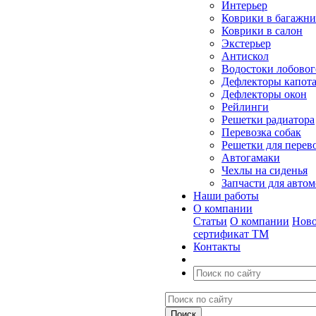
Интерьер
Коврики в багажн
Коврики в салон
Экстерьер
Антискол
Водостоки лобовог
Дефлекторы капот
Дефлекторы окон
Рейлинги
Решетки радиатора
Перевозка собак
Решетки для перев
Автогамаки
Чехлы на сиденья
Запчасти для авто
Наши работы
О компании
Статьи
О компании
Ново
сертификат ТМ
Контакты