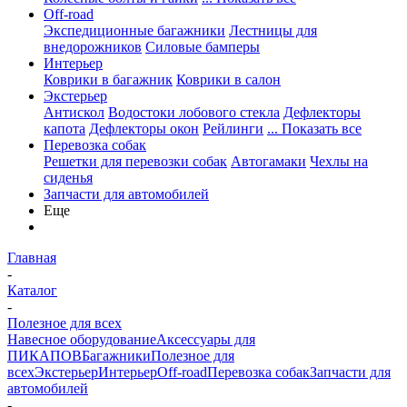
Off-road
Экспедиционные багажники
Лестницы для
внедорожников
Силовые бамперы
Интерьер
Коврики в багажник
Коврики в салон
Экстерьер
Антискол
Водостоки лобового стекла
Дефлекторы
капота
Дефлекторы окон
Рейлинги
... Показать все
Перевозка собак
Решетки для перевозки собак
Автогамаки
Чехлы на
сиденья
Запчасти для автомобилей
Еще
Главная
-
Каталог
-
Полезное для всех
Навесное оборудование
Аксессуары для
ПИКАПОВ
Багажники
Полезное для
всех
Экстерьер
Интерьер
Off-road
Перевозка собак
Запчасти для
автомобилей
-