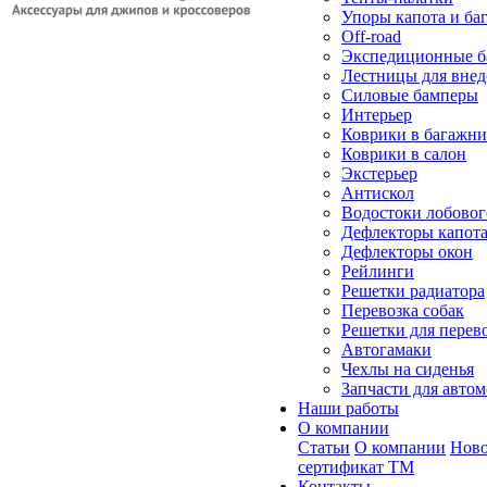
Упоры капота и ба
Off-road
Экспедиционные б
Лестницы для вне
Силовые бамперы
Интерьер
Коврики в багажн
Коврики в салон
Экстерьер
Антискол
Водостоки лобовог
Дефлекторы капот
Дефлекторы окон
Рейлинги
Решетки радиатора
Перевозка собак
Решетки для перев
Автогамаки
Чехлы на сиденья
Запчасти для авто
Наши работы
О компании
Статьи
О компании
Ново
сертификат ТМ
Контакты