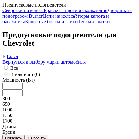
Предпусковые подогреватели
Секретки на колеса
Браслеты противоскольжения
Дворники с
подогревом Burner
Цепи на колеса
Упоры капота и
багажника
Колесные болты и гайки
Тенты-палатки
Предпусковые подогреватели для
Chevrolet
E
Epica
Вернуться к выбору марки автомобиля
Все
В наличии (
0
)
Мощность (Вт)
300
650
1000
1350
1700
Длина
Бренд