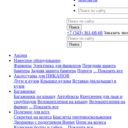
+7 (343) 361-68-68
Заказать зв
Акции
Навесное оборудование
Фаркопы
Электрика для фаркопов
Передняя защита
бампера
Задняя защита бампера
Пороги
... Показать все
Аксессуары для ПИКАПОВ
Дуги в кузов
Крышки кузова
Вставки (вкладыши) в
кузов
Багажники
Багажники на крышу
Автобоксы
Крепления для лыж и
сноубордов
Велокрепления на крышу
Велокрепления на
фаркоп
... Показать все
Полезное для всех
Секретки на колеса
Браслеты противоскольжения
Дворники с подогревом Burner
Цепи на колеса
Колесные болты и гайки
... Показать все