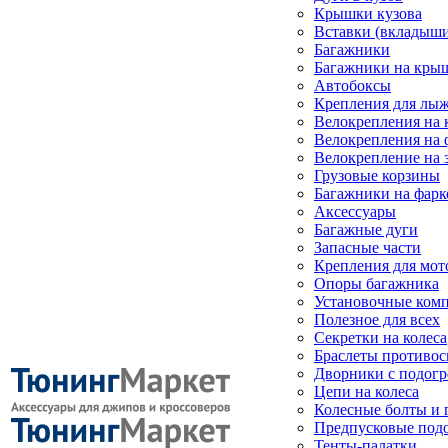
Крышки кузова
Вставки (вкладыши
Багажники
Багажники на кры
Автобоксы
Крепления для лыж
Велокрепления на
Велокрепления на 
Велокрепление на 
Грузовые корзины
Багажники на фарк
Аксессуары
Багажные дуги
Запасные части
Крепления для мот
Опоры багажника
Установочные ком
Полезное для всех
Секретки на колеса
Браслеты противо
Дворники с подогр
Цепи на колеса
Колесные болты и 
Предпусковые под
Тенты-палатки