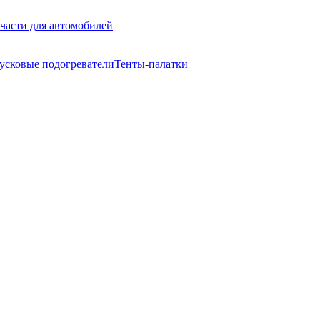
части для автомобилей
усковые подогреватели
Тенты-палатки