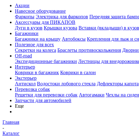
Акции
Навесное оборудование
Фаркопы
Электрика для фаркопов
Передняя защита бамп
Аксессуары для ПИКАПОВ
Дуги в кузов
Крышки кузова
Вставки (вкладыши) в кузо
Багажники
Багажники на крышу
Автобоксы
Крепления для лыж и с
Полезное для всех
Секретки на колеса
Браслеты противоскольжения
Дворник
Off-road
Экспедиционные багажники
Лестницы для внедорожник
Интерьер
Коврики в багажник
Коврики в салон
Экстерьер
Антискол
Водостоки лобового стекла
Дефлекторы капота
Перевозка собак
Решетки для перевозки собак
Автогамаки
Чехлы на сиден
Запчасти для автомобилей
Еще
Главная
-
Каталог
-