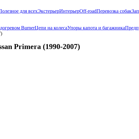
Полезное для всех
Экстерьер
Интерьер
Off-road
Перевозка собак
Зап
догревом Burner
Цепи на колеса
Упоры капота и багажника
Предп
)
san Primera (1990-2007)