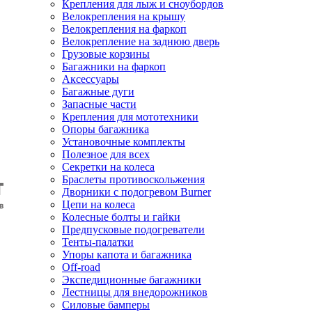
Крепления для лыж и сноубордов
Велокрепления на крышу
Велокрепления на фаркоп
Велокрепление на заднюю дверь
Грузовые корзины
Багажники на фаркоп
Аксессуары
Багажные дуги
Запасные части
Крепления для мототехники
Опоры багажника
Установочные комплекты
Полезное для всех
Секретки на колеса
Браслеты противоскольжения
Дворники с подогревом Burner
Цепи на колеса
Колесные болты и гайки
Предпусковые подогреватели
Тенты-палатки
Упоры капота и багажника
Off-road
Экспедиционные багажники
Лестницы для внедорожников
Силовые бамперы