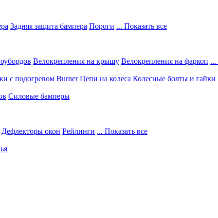
ера
Задняя защита бампера
Пороги
... Показать все
в
ноубордов
Велокрепления на крышу
Велокрепления на фаркоп
..
и с подогревом Burner
Цепи на колеса
Колесные болты и гайки
ов
Силовые бамперы
Дефлекторы окон
Рейлинги
... Показать все
ья