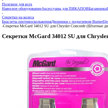
Полезное для всех
Навесное оборудование
Аксессуары для ПИКАПОВ
Багажники
-
Секретки на колеса
Браслеты противоскольжения
Дворники с подогревом Burner
Це
-
Секретки McGard 34012 SU для Chrysler Concorde (Штатные ди
Секретки McGard 34012 SU для Chrysle