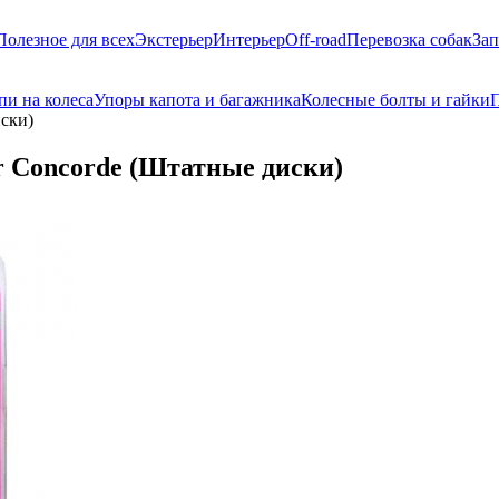
Полезное для всех
Экстерьер
Интерьер
Off-road
Перевозка собак
Зап
пи на колеса
Упоры капота и багажника
Колесные болты и гайки
П
ски)
r Concorde (Штатные диски)