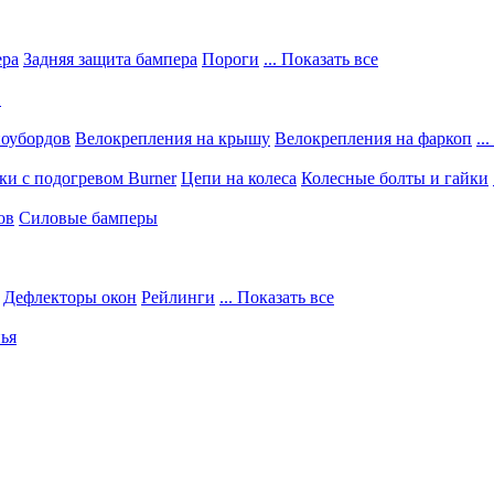
ера
Задняя защита бампера
Пороги
... Показать все
в
ноубордов
Велокрепления на крышу
Велокрепления на фаркоп
..
и с подогревом Burner
Цепи на колеса
Колесные болты и гайки
ов
Силовые бамперы
Дефлекторы окон
Рейлинги
... Показать все
ья