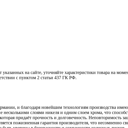
т указанных на сайте, уточняйте характеристики товара на моме
етствии с пунктом 2 статьи 437 ГК РФ.
ермании, и благодаря новейшим технологиям производства имею
 несколькими слоями никеля и одним слоем хрома, что способств
которая придаёт прочность и долговечность. Неповторимость з
ляется пожизненная гарантия производителя, что несомненно св
е быть уверены в безопасности и сохранности колесных дисков.