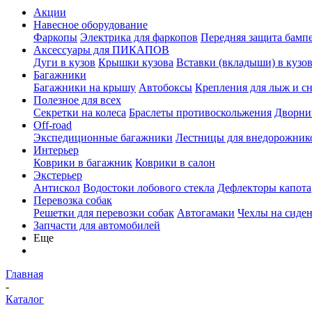
Акции
Навесное оборудование
Фаркопы
Электрика для фаркопов
Передняя защита бамп
Аксессуары для ПИКАПОВ
Дуги в кузов
Крышки кузова
Вставки (вкладыши) в кузо
Багажники
Багажники на крышу
Автобоксы
Крепления для лыж и с
Полезное для всех
Секретки на колеса
Браслеты противоскольжения
Дворник
Off-road
Экспедиционные багажники
Лестницы для внедорожник
Интерьер
Коврики в багажник
Коврики в салон
Экстерьер
Антискол
Водостоки лобового стекла
Дефлекторы капота
Перевозка собак
Решетки для перевозки собак
Автогамаки
Чехлы на сиден
Запчасти для автомобилей
Еще
Главная
-
Каталог
-