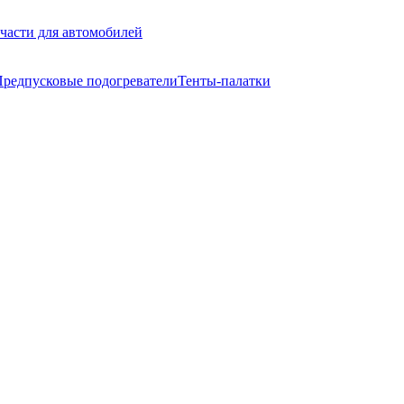
части для автомобилей
редпусковые подогреватели
Тенты-палатки