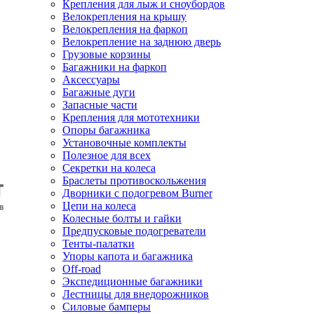
Крепления для лыж и сноубордов
Велокрепления на крышу
Велокрепления на фаркоп
Велокрепление на заднюю дверь
Грузовые корзины
Багажники на фаркоп
Аксессуары
Багажные дуги
Запасные части
Крепления для мототехники
Опоры багажника
Установочные комплекты
Полезное для всех
Секретки на колеса
Браслеты противоскольжения
Дворники с подогревом Burner
Цепи на колеса
Колесные болты и гайки
Предпусковые подогреватели
Тенты-палатки
Упоры капота и багажника
Off-road
Экспедиционные багажники
Лестницы для внедорожников
Силовые бамперы