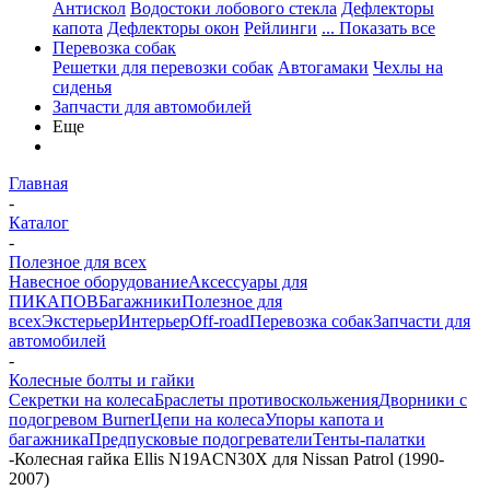
Антискол
Водостоки лобового стекла
Дефлекторы
капота
Дефлекторы окон
Рейлинги
... Показать все
Перевозка собак
Решетки для перевозки собак
Автогамаки
Чехлы на
сиденья
Запчасти для автомобилей
Еще
Главная
-
Каталог
-
Полезное для всех
Навесное оборудование
Аксессуары для
ПИКАПОВ
Багажники
Полезное для
всех
Экстерьер
Интерьер
Off-road
Перевозка собак
Запчасти для
автомобилей
-
Колесные болты и гайки
Секретки на колеса
Браслеты противоскольжения
Дворники с
подогревом Burner
Цепи на колеса
Упоры капота и
багажника
Предпусковые подогреватели
Тенты-палатки
-
Колесная гайка Ellis N19ACN30X для Nissan Patrol (1990-
2007)