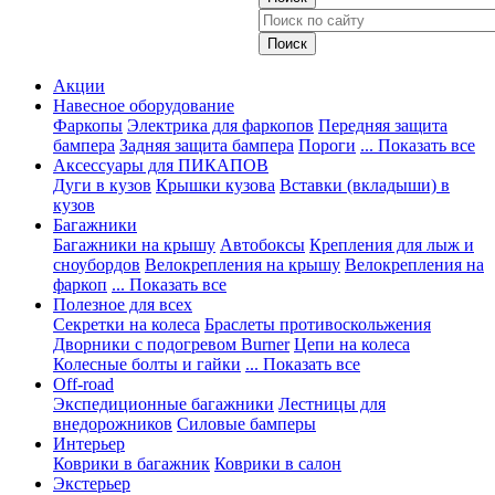
Акции
Навесное оборудование
Фаркопы
Электрика для фаркопов
Передняя защита
бампера
Задняя защита бампера
Пороги
... Показать все
Аксессуары для ПИКАПОВ
Дуги в кузов
Крышки кузова
Вставки (вкладыши) в
кузов
Багажники
Багажники на крышу
Автобоксы
Крепления для лыж и
сноубордов
Велокрепления на крышу
Велокрепления на
фаркоп
... Показать все
Полезное для всех
Секретки на колеса
Браслеты противоскольжения
Дворники с подогревом Burner
Цепи на колеса
Колесные болты и гайки
... Показать все
Off-road
Экспедиционные багажники
Лестницы для
внедорожников
Силовые бамперы
Интерьер
Коврики в багажник
Коврики в салон
Экстерьер