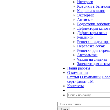
Интерьер
Коврики в багажн
Коврики в салон
Экстерьер
Антискол
Водостоки лобовог
Дефлекторы капот
Дефлекторы окон
Рейлинги
Решетки радиатора
Перевозка собак
Решетки для перев
Автогамаки
Чехлы на сиденья
Запчасти для авто
Наши работы
О компании
Статьи
О компании
Ново
сертификат ТМ
Контакты