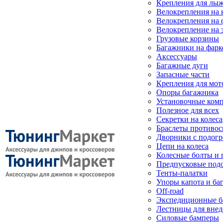
Крепления для лыж
Велокрепления на
Велокрепления на 
Велокрепление на 
Грузовые корзины
Багажники на фарк
Аксессуары
Багажные дуги
Запасные части
Крепления для мот
Опоры багажника
Установочные ком
Полезное для всех
Секретки на колеса
Браслеты противо
Дворники с подогр
Цепи на колеса
Колесные болты и 
Предпусковые под
Тенты-палатки
Упоры капота и ба
Off-road
Экспедиционные б
Лестницы для вне
Силовые бамперы