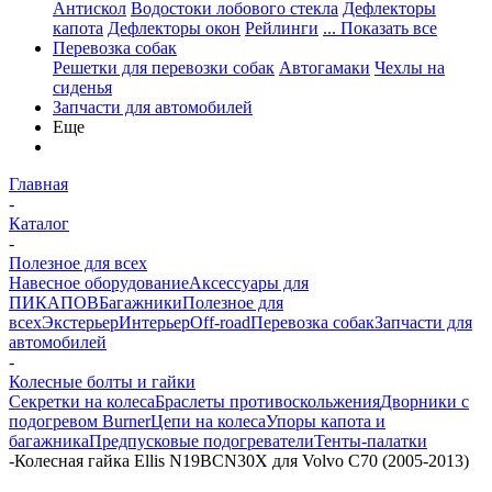
Антискол
Водостоки лобового стекла
Дефлекторы
капота
Дефлекторы окон
Рейлинги
... Показать все
Перевозка собак
Решетки для перевозки собак
Автогамаки
Чехлы на
сиденья
Запчасти для автомобилей
Еще
Главная
-
Каталог
-
Полезное для всех
Навесное оборудование
Аксессуары для
ПИКАПОВ
Багажники
Полезное для
всех
Экстерьер
Интерьер
Off-road
Перевозка собак
Запчасти для
автомобилей
-
Колесные болты и гайки
Секретки на колеса
Браслеты противоскольжения
Дворники с
подогревом Burner
Цепи на колеса
Упоры капота и
багажника
Предпусковые подогреватели
Тенты-палатки
-
Колесная гайка Ellis N19BCN30X для Volvo C70 (2005-2013)