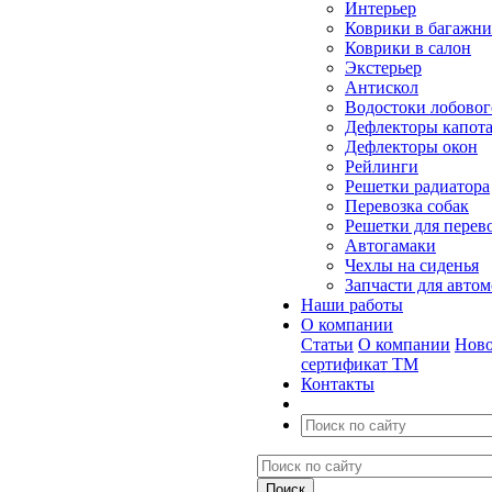
Интерьер
Коврики в багажн
Коврики в салон
Экстерьер
Антискол
Водостоки лобовог
Дефлекторы капот
Дефлекторы окон
Рейлинги
Решетки радиатора
Перевозка собак
Решетки для перев
Автогамаки
Чехлы на сиденья
Запчасти для авто
Наши работы
О компании
Статьи
О компании
Ново
сертификат ТМ
Контакты