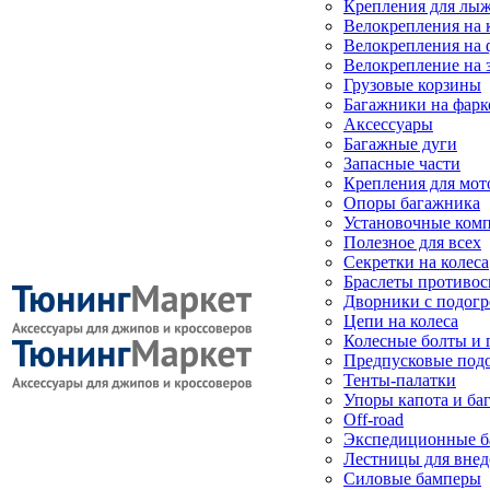
Крепления для лыж
Велокрепления на
Велокрепления на 
Велокрепление на 
Грузовые корзины
Багажники на фарк
Аксессуары
Багажные дуги
Запасные части
Крепления для мот
Опоры багажника
Установочные ком
Полезное для всех
Секретки на колеса
Браслеты противо
Дворники с подогр
Цепи на колеса
Колесные болты и 
Предпусковые под
Тенты-палатки
Упоры капота и ба
Off-road
Экспедиционные б
Лестницы для вне
Силовые бамперы