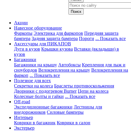
Акции
Навесное оборудование
Фаркопы
Электрика для фаркопов
Передняя защита
бампера
Задняя защита бампера
Пороги
... Показать все
Аксессуары для ПИКАПОВ
Дуги в кузов
Крышки кузова
Вставки (вкладыши) в
кузов
Багажники
Багажники на крышу
Автобоксы
Крепления для лыж и
сноубордов
Велокрепления на крышу
Велокрепления на
фаркоп
... Показать все
Полезное для всех
Секретки на колеса
Браслеты противоскольжения
Дворники с подогревом Burner
Цепи на колеса
Колесные болты и гайки
... Показать все
Off-road
Экспедиционные багажники
Лестницы для
внедорожников
Силовые бамперы
Интерьер
Коврики в багажник
Коврики в салон
Экстерьер