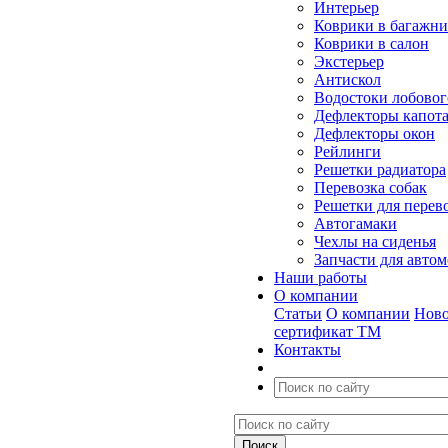
Интерьер
Коврики в багажн
Коврики в салон
Экстерьер
Антискол
Водостоки лобовог
Дефлекторы капот
Дефлекторы окон
Рейлинги
Решетки радиатора
Перевозка собак
Решетки для перев
Автогамаки
Чехлы на сиденья
Запчасти для авто
Наши работы
О компании
Статьи
О компании
Ново
сертификат ТМ
Контакты