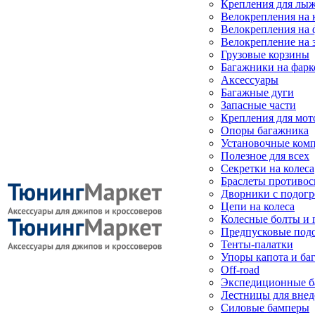
Крепления для лыж
Велокрепления на
Велокрепления на 
Велокрепление на 
Грузовые корзины
Багажники на фарк
Аксессуары
Багажные дуги
Запасные части
Крепления для мот
Опоры багажника
Установочные ком
Полезное для всех
Секретки на колеса
Браслеты противо
Дворники с подогр
Цепи на колеса
Колесные болты и 
Предпусковые под
Тенты-палатки
Упоры капота и ба
Off-road
Экспедиционные б
Лестницы для вне
Силовые бамперы