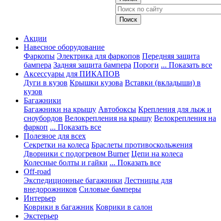
Акции
Навесное оборудование
Фаркопы
Электрика для фаркопов
Передняя защита
бампера
Задняя защита бампера
Пороги
... Показать все
Аксессуары для ПИКАПОВ
Дуги в кузов
Крышки кузова
Вставки (вкладыши) в
кузов
Багажники
Багажники на крышу
Автобоксы
Крепления для лыж и
сноубордов
Велокрепления на крышу
Велокрепления на
фаркоп
... Показать все
Полезное для всех
Секретки на колеса
Браслеты противоскольжения
Дворники с подогревом Burner
Цепи на колеса
Колесные болты и гайки
... Показать все
Off-road
Экспедиционные багажники
Лестницы для
внедорожников
Силовые бамперы
Интерьер
Коврики в багажник
Коврики в салон
Экстерьер