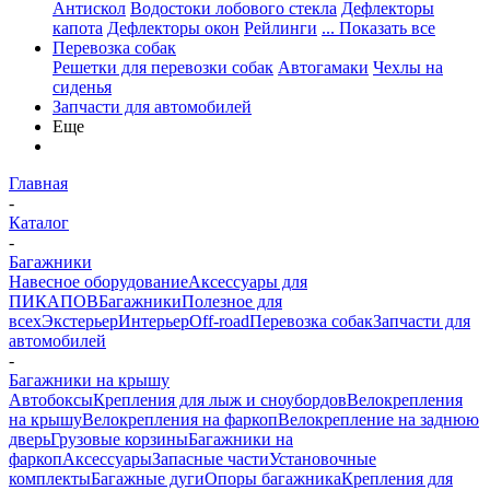
Антискол
Водостоки лобового стекла
Дефлекторы
капота
Дефлекторы окон
Рейлинги
... Показать все
Перевозка собак
Решетки для перевозки собак
Автогамаки
Чехлы на
сиденья
Запчасти для автомобилей
Еще
Главная
-
Каталог
-
Багажники
Навесное оборудование
Аксессуары для
ПИКАПОВ
Багажники
Полезное для
всех
Экстерьер
Интерьер
Off-road
Перевозка собак
Запчасти для
автомобилей
-
Багажники на крышу
Автобоксы
Крепления для лыж и сноубордов
Велокрепления
на крышу
Велокрепления на фаркоп
Велокрепление на заднюю
дверь
Грузовые корзины
Багажники на
фаркоп
Аксессуары
Запасные части
Установочные
комплекты
Багажные дуги
Опоры багажника
Крепления для