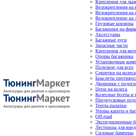
Крепления для лыж
Велокрепления на
Велокрепления на 
Велокрепление на 
Грузовые корзины
Багажники на фарк
Аксессуары
Багажные дуги
Запасные части
Крепления для мот
Опоры багажника
Установочные ком
Полезное для всех
Секретки на колеса
Браслеты противо
Дворники с подогр
Цепи на колеса
Колесные болты и 
Предпусковые под
Тенты-палатки
Упоры капота и ба
Off-road
Экспедиционные б
Лестницы для вне
Силовые бамперы