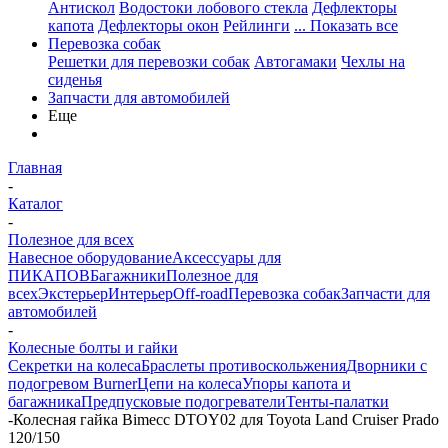
Антискол
Водостоки лобового стекла
Дефлекторы
капота
Дефлекторы окон
Рейлинги
... Показать все
Перевозка собак
Решетки для перевозки собак
Автогамаки
Чехлы на
сиденья
Запчасти для автомобилей
Еще
Главная
-
Каталог
-
Полезное для всех
Навесное оборудование
Аксессуары для
ПИКАПОВ
Багажники
Полезное для
всех
Экстерьер
Интерьер
Off-road
Перевозка собак
Запчасти для
автомобилей
-
Колесные болты и гайки
Секретки на колеса
Браслеты противоскольжения
Дворники с
подогревом Burner
Цепи на колеса
Упоры капота и
багажника
Предпусковые подогреватели
Тенты-палатки
-
Колесная гайка Bimecc DTOY02 для Toyota Land Cruiser Prado
120/150