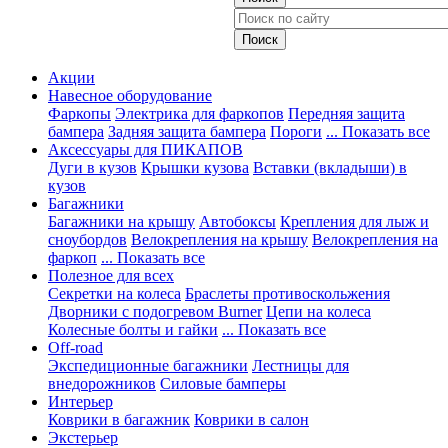
Акции
Навесное оборудование
Фаркопы
Электрика для фаркопов
Передняя защита
бампера
Задняя защита бампера
Пороги
... Показать все
Аксессуары для ПИКАПОВ
Дуги в кузов
Крышки кузова
Вставки (вкладыши) в
кузов
Багажники
Багажники на крышу
Автобоксы
Крепления для лыж и
сноубордов
Велокрепления на крышу
Велокрепления на
фаркоп
... Показать все
Полезное для всех
Секретки на колеса
Браслеты противоскольжения
Дворники с подогревом Burner
Цепи на колеса
Колесные болты и гайки
... Показать все
Off-road
Экспедиционные багажники
Лестницы для
внедорожников
Силовые бамперы
Интерьер
Коврики в багажник
Коврики в салон
Экстерьер