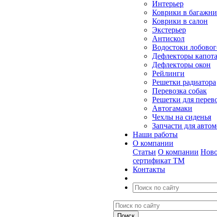
Интерьер
Коврики в багажн
Коврики в салон
Экстерьер
Антискол
Водостоки лобовог
Дефлекторы капот
Дефлекторы окон
Рейлинги
Решетки радиатора
Перевозка собак
Решетки для перев
Автогамаки
Чехлы на сиденья
Запчасти для авто
Наши работы
О компании
Статьи
О компании
Ново
сертификат ТМ
Контакты