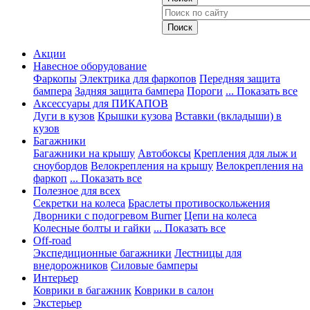
Акции
Навесное оборудование
Фаркопы
Электрика для фаркопов
Передняя защита
бампера
Задняя защита бампера
Пороги
... Показать все
Аксессуары для ПИКАПОВ
Дуги в кузов
Крышки кузова
Вставки (вкладыши) в
кузов
Багажники
Багажники на крышу
Автобоксы
Крепления для лыж и
сноубордов
Велокрепления на крышу
Велокрепления на
фаркоп
... Показать все
Полезное для всех
Секретки на колеса
Браслеты противоскольжения
Дворники с подогревом Burner
Цепи на колеса
Колесные болты и гайки
... Показать все
Off-road
Экспедиционные багажники
Лестницы для
внедорожников
Силовые бамперы
Интерьер
Коврики в багажник
Коврики в салон
Экстерьер