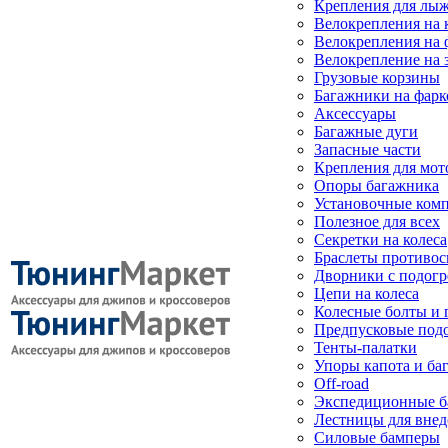
Крепления для лыж
Велокрепления на
Велокрепления на 
Велокрепление на 
Грузовые корзины
Багажники на фарк
Аксессуары
Багажные дуги
Запасные части
Крепления для мот
Опоры багажника
Установочные ком
Полезное для всех
Секретки на колеса
Браслеты противо
Дворники с подогр
Цепи на колеса
Колесные болты и 
Предпусковые под
Тенты-палатки
Упоры капота и ба
Off-road
Экспедиционные б
Лестницы для вне
Силовые бамперы