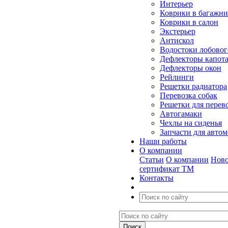
Интерьер
Коврики в багажн
Коврики в салон
Экстерьер
Антискол
Водостоки лобовог
Дефлекторы капот
Дефлекторы окон
Рейлинги
Решетки радиатора
Перевозка собак
Решетки для перев
Автогамаки
Чехлы на сиденья
Запчасти для авто
Наши работы
О компании
Статьи
О компании
Ново
сертификат ТМ
Контакты