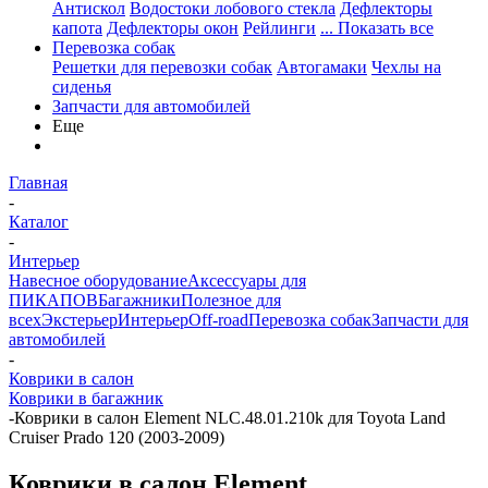
Антискол
Водостоки лобового стекла
Дефлекторы
капота
Дефлекторы окон
Рейлинги
... Показать все
Перевозка собак
Решетки для перевозки собак
Автогамаки
Чехлы на
сиденья
Запчасти для автомобилей
Еще
Главная
-
Каталог
-
Интерьер
Навесное оборудование
Аксессуары для
ПИКАПОВ
Багажники
Полезное для
всех
Экстерьер
Интерьер
Off-road
Перевозка собак
Запчасти для
автомобилей
-
Коврики в салон
Коврики в багажник
-
Коврики в салон Element NLC.48.01.210k для Toyota Land
Cruiser Prado 120 (2003-2009)
Коврики в салон Element