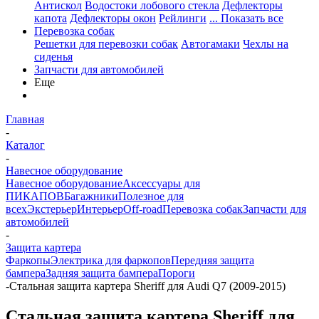
Антискол
Водостоки лобового стекла
Дефлекторы
капота
Дефлекторы окон
Рейлинги
... Показать все
Перевозка собак
Решетки для перевозки собак
Автогамаки
Чехлы на
сиденья
Запчасти для автомобилей
Еще
Главная
-
Каталог
-
Навесное оборудование
Навесное оборудование
Аксессуары для
ПИКАПОВ
Багажники
Полезное для
всех
Экстерьер
Интерьер
Off-road
Перевозка собак
Запчасти для
автомобилей
-
Защита картера
Фаркопы
Электрика для фаркопов
Передняя защита
бампера
Задняя защита бампера
Пороги
-
Стальная защита картера Sheriff для Audi Q7 (2009-2015)
Стальная защита картера Sheriff для