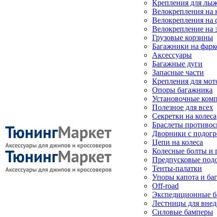
Крепления для лыж
Велокрепления на
Велокрепления на 
Велокрепление на 
Грузовые корзины
Багажники на фарк
Аксессуары
Багажные дуги
Запасные части
Крепления для мот
Опоры багажника
Установочные ком
Полезное для всех
Секретки на колеса
Браслеты противо
Дворники с подогр
Цепи на колеса
Колесные болты и 
Предпусковые под
Тенты-палатки
Упоры капота и ба
Off-road
Экспедиционные б
Лестницы для вне
Силовые бамперы