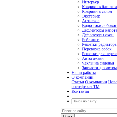
Интерьер
Коврики в багажн
Коврики в салон
Экстерьер
Антискол
Водостоки лобовог
Дефлекторы капот
Дефлекторы окон
Рейлинги
Решетки радиатора
Перевозка собак
Решетки для перев
Автогамаки
Чехлы на сиденья
Запчасти для авто
Наши работы
О компании
Статьи
О компании
Ново
сертификат ТМ
Контакты