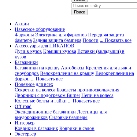
Акции
Навесное оборудование
Фаркопы
Электрика для фаркопов
Передняя защита
бампера
Задняя защита бампера
Пороги
... Показать все
Аксессуары для ПИКАПОВ
Дуги в кузов
Крышки кузова
Вставки (вкладыши) в
кузов
Багажники
Багажники на крышу
Автобоксы
Крепления для лыж и
сноубордов
Велокрепления на крышу
Велокрепления на
фаркоп
... Показать все
Полезное для всех
Секретки на колеса
Браслеты противоскольжения
Дворники с подогревом Burner
Цепи на колеса
Колесные болты и гайки
... Показать все
Off-road
Экспедиционные багажники
Лестницы для
внедорожников
Силовые бамперы
Интерьер
Коврики в багажник
Коврики в салон
Экстерьер