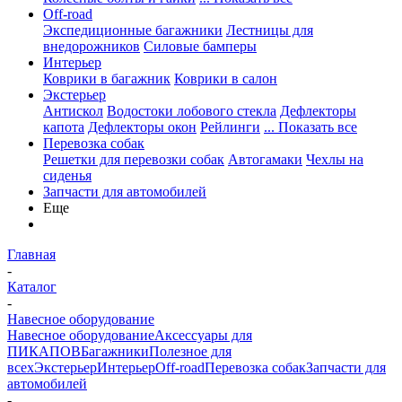
Off-road
Экспедиционные багажники
Лестницы для
внедорожников
Силовые бамперы
Интерьер
Коврики в багажник
Коврики в салон
Экстерьер
Антискол
Водостоки лобового стекла
Дефлекторы
капота
Дефлекторы окон
Рейлинги
... Показать все
Перевозка собак
Решетки для перевозки собак
Автогамаки
Чехлы на
сиденья
Запчасти для автомобилей
Еще
Главная
-
Каталог
-
Навесное оборудование
Навесное оборудование
Аксессуары для
ПИКАПОВ
Багажники
Полезное для
всех
Экстерьер
Интерьер
Off-road
Перевозка собак
Запчасти для
автомобилей
-