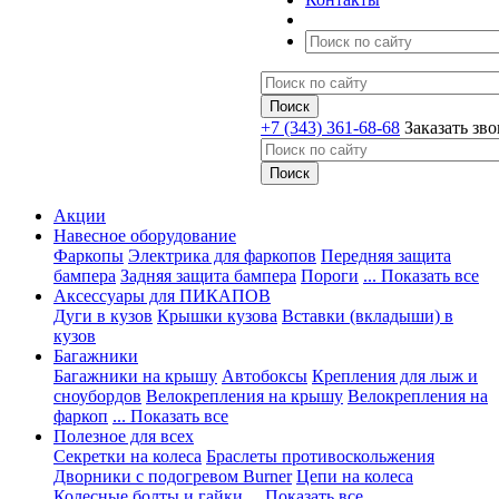
+7 (343) 361-68-68
Заказать зв
Акции
Навесное оборудование
Фаркопы
Электрика для фаркопов
Передняя защита
бампера
Задняя защита бампера
Пороги
... Показать все
Аксессуары для ПИКАПОВ
Дуги в кузов
Крышки кузова
Вставки (вкладыши) в
кузов
Багажники
Багажники на крышу
Автобоксы
Крепления для лыж и
сноубордов
Велокрепления на крышу
Велокрепления на
фаркоп
... Показать все
Полезное для всех
Секретки на колеса
Браслеты противоскольжения
Дворники с подогревом Burner
Цепи на колеса
Колесные болты и гайки
... Показать все