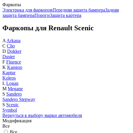
Фаркопы
Электрика для фаркопов
Передняя защита бампера
Задняя
защита бампера
Пороги
Защита картера
Фаркопы для Renault Scenic
A
Arkana
C
Clio
D
Dokker
Duster
F
Fluence
K
Kangoo
Kaptur
Koleos
L
Logan
M
Megane
S
Sandero
Sandero Stepway
S
Scenic
Symbol
Вернуться к выбору марки автомобиля
Модификация
Все
Все