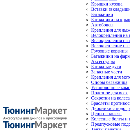
Крышки кузова
Вставки (вкладыши
Багажники
Багажники на кры
Автобоксы
Крепления для лыж
Велокрепления на
Велокрепления на 
Велокрепление на 
Грузовые корзины
Багажники на фарк
Аксессуары
Багажные дуги
Запасные части
Крепления для мот
Опоры багажника
Установочные ком
Полезное для всех
Секретки на колеса
Браслеты противо
Дворники с подогр
Цепи на колеса
Колесные болты и 
Предпусковые под
Тенты-палатки