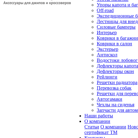
Упоры капота и ба
Off-road
Экспедиционные б
Лестницы для вне
Силовые бамперы
Интерьер
Коврики в багажн
Коврики в салон
Экстерьер
Антискол
Водостоки лобовог
Дефлекторы капот
Дефлекторы окон
Рейлинги
Решетки радиатора
Перевозка собак
Решетки для перев
Автогамаки
Чехлы на сиденья
Запчасти для авто
Наши работы
О компании
Статьи
О компании
Ново
сертификат ТМ
Контакты