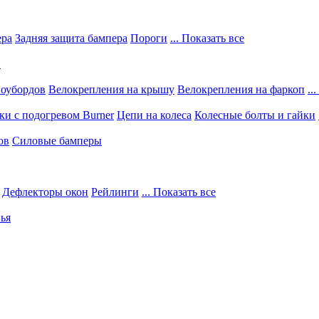
ера
Задняя защита бампера
Пороги
... Показать все
в
ноубордов
Велокрепления на крышу
Велокрепления на фаркоп
..
и с подогревом Burner
Цепи на колеса
Колесные болты и гайки
ов
Силовые бамперы
Дефлекторы окон
Рейлинги
... Показать все
ья