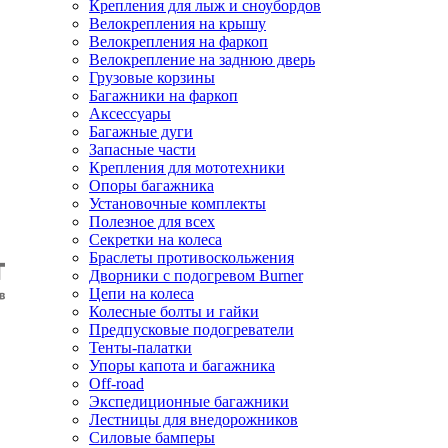
Крепления для лыж и сноубордов
Велокрепления на крышу
Велокрепления на фаркоп
Велокрепление на заднюю дверь
Грузовые корзины
Багажники на фаркоп
Аксессуары
Багажные дуги
Запасные части
Крепления для мототехники
Опоры багажника
Установочные комплекты
Полезное для всех
Секретки на колеса
Браслеты противоскольжения
Дворники с подогревом Burner
Цепи на колеса
Колесные болты и гайки
Предпусковые подогреватели
Тенты-палатки
Упоры капота и багажника
Off-road
Экспедиционные багажники
Лестницы для внедорожников
Силовые бамперы