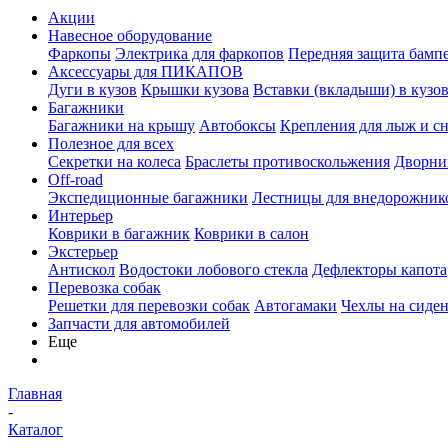
Акции
Навесное оборудование
Фаркопы
Электрика для фаркопов
Передняя защита бамп
Аксессуары для ПИКАПОВ
Дуги в кузов
Крышки кузова
Вставки (вкладыши) в кузо
Багажники
Багажники на крышу
Автобоксы
Крепления для лыж и с
Полезное для всех
Секретки на колеса
Браслеты противоскольжения
Дворник
Off-road
Экспедиционные багажники
Лестницы для внедорожник
Интерьер
Коврики в багажник
Коврики в салон
Экстерьер
Антискол
Водостоки лобового стекла
Дефлекторы капота
Перевозка собак
Решетки для перевозки собак
Автогамаки
Чехлы на сиден
Запчасти для автомобилей
Еще
Главная
-
Каталог
-