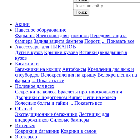
Акции
Навесное оборудование
Фаркопы
Электрика для фаркопов
Передняя защита
бампера
Задняя защита бампера
Пороги
... Показать все
Аксессуары для ПИКАПОВ
Дуги в кузов
Крышки кузова
Вставки (вкладыши) в
кузов
Багажники
Багажники на крышу
Автобоксы
Крепления для лыж и
сноубордов
Велокрепления на крышу
Велокрепления на
фаркоп
... Показать все
Полезное для всех
Секретки на колеса
Браслеты противоскольжения
Дворники с подогревом Burner
Цепи на колеса
Колесные болты и гайки
... Показать все
Off-road
Экспедиционные багажники
Лестницы для
внедорожников
Силовые бамперы
Интерьер
Коврики в багажник
Коврики в салон
Экстерьер