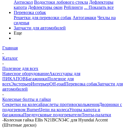
Антискол
Водостоки лобового стекла
Дефлекторы
капота
Дефлекторы окон
Рейлинги
... Показать все
Перевозка собак
Решетки для перевозки собак
Автогамаки
Чехлы на
сиденья
Запчасти для автомобилей
Еще
Главная
-
Каталог
-
Полезное для всех
Навесное оборудование
Аксессуары для
ПИКАПОВ
Багажники
Полезное для
всех
Экстерьер
Интерьер
Off-road
Перевозка собак
Запчасти для
автомобилей
-
Колесные болты и гайки
Секретки на колеса
Браслеты противоскольжения
Дворники с
подогревом Burner
Цепи на колеса
Упоры капота и
багажника
Предпусковые подогреватели
Тенты-палатки
-
Колесная гайка Ellis N21BCN34C для Hyundai Accent
(Штатные диски)