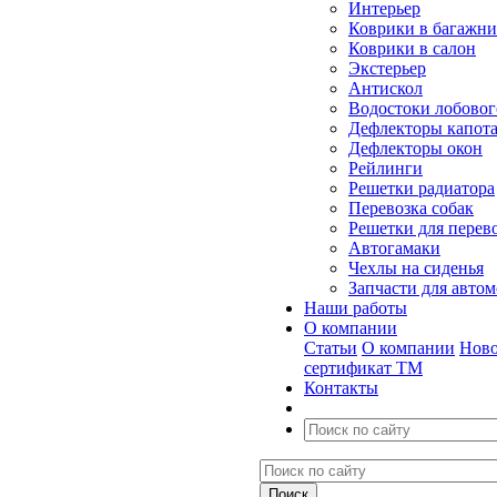
Интерьер
Коврики в багажн
Коврики в салон
Экстерьер
Антискол
Водостоки лобовог
Дефлекторы капот
Дефлекторы окон
Рейлинги
Решетки радиатора
Перевозка собак
Решетки для перев
Автогамаки
Чехлы на сиденья
Запчасти для авто
Наши работы
О компании
Статьи
О компании
Ново
сертификат ТМ
Контакты