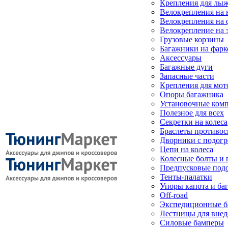
Крепления для лыж
Велокрепления на
Велокрепления на 
Велокрепление на 
Грузовые корзины
Багажники на фарк
Аксессуары
Багажные дуги
Запасные части
Крепления для мот
Опоры багажника
Установочные ком
Полезное для всех
Секретки на колеса
Браслеты противо
Дворники с подогр
Цепи на колеса
Колесные болты и 
Предпусковые под
Тенты-палатки
Упоры капота и ба
Off-road
Экспедиционные б
Лестницы для вне
Силовые бамперы