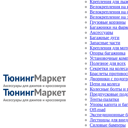
Крепления для лыж
Велокрепления на
Велокрепления на 
Велокрепление на 
Грузовые корзины
Багажники на фарк
Аксессуары
Багажные дуги
Запасные части
Крепления для мот
Опоры багажника
Установочные ком
Полезное для всех
Секретки на колеса
Браслеты противо
Дворники с подогр
Цепи на колеса
Колесные болты и 
Предпусковые под
Тенты-палатки
Упоры капота и ба
Off-road
Экспедиционные б
Лестницы для вне
Силовые бамперы