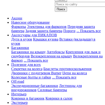
Акции
Навесное оборудование
Фаркопы
Электрика для фаркопов
Передняя защита
бампера
Задняя защита бампера
Пороги
... Показать все
Аксессуары для ПИКАПОВ
Дуги в кузов
Крышки кузова
Вставки (вкладыши) в
кузов
Багажники
Багажники на крышу
Автобоксы
Крепления для лыж и
сноубордов
Велокрепления на крышу
Велокрепления на
фаркоп
... Показать все
Полезное для всех
Секретки на колеса
Браслеты противоскольжения
Дворники с подогревом Burner
Цепи на колеса
Колесные болты и гайки
... Показать все
Off-road
Экспедиционные багажники
Лестницы для
внедорожников
Силовые бамперы
Интерьер
Коврики в багажник
Коврики в салон
Экстерьер