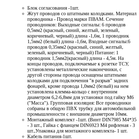
Блок согласования -1шт.
Жгут проводов со штатными колодками. Материал
проводника - Провод марки ПВАМ. Сечение
проводников: Выходные сигналы: 6 проводов
0,5мм2 (красный, синий, желтый, зеленый,
коричневый, черный) длина -1,6м, 1 проводник
1,5мм2 (белый) длина -1,6м, Входные сигналы:6
проводов 0,35мм2 (красный, синий, желтый,
зеленый, коричневый, черный) Питание: 1
проводник 1,5мм2(красный) длина - 4,5м. На
концы проводов, подключаемые к розетке ТСУ,
установлены металлические наконечники, с
другой стороны провода оснащены штатными
колодками для подключения "в разрыв" задних
фонарей, кроме провода 1,0мм2 (белый) на нем
установлена клемма-кольцо с внутренним
диаметром 6,2-6,8мм для установки под гайку М6
("Масса"). Групповая изоляция: Все проводники
собраны в общую ПВХ трубку для автомобильной
промышленности с внешним диаметром 10мм.
Монтажный комплект -1шт. (Винт DIN7985 М4*35
- 3 шт., Гайка с фланцем DIN6923 M4 рифленая - 3
шт.,Упаковка для монтажного комплекта- 1 шт.
Кабель питания-1шт.