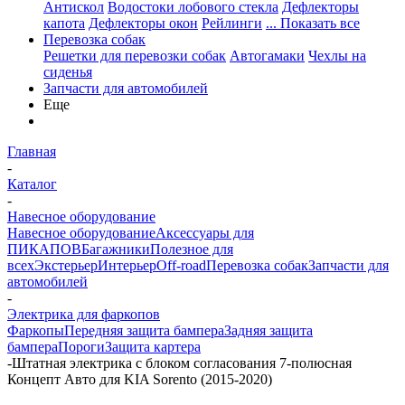
Антискол
Водостоки лобового стекла
Дефлекторы
капота
Дефлекторы окон
Рейлинги
... Показать все
Перевозка собак
Решетки для перевозки собак
Автогамаки
Чехлы на
сиденья
Запчасти для автомобилей
Еще
Главная
-
Каталог
-
Навесное оборудование
Навесное оборудование
Аксессуары для
ПИКАПОВ
Багажники
Полезное для
всех
Экстерьер
Интерьер
Off-road
Перевозка собак
Запчасти для
автомобилей
-
Электрика для фаркопов
Фаркопы
Передняя защита бампера
Задняя защита
бампера
Пороги
Защита картера
-
Штатная электрика с блоком согласования 7-полюсная
Концепт Авто для KIA Sorento (2015-2020)