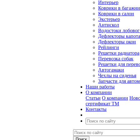
Интерьер
Коврики в багажн
Коврики в салон
Экстерьер
Антискол
Водостоки лобовог
Дефлекторы капот
Дефлекторы окон
Рейлинги
Решетки радиатора
Перевозка собак
Решетки для перев
Автогамаки
Чехлы на сиденья
Запчасти для авто
Наши работы
О компании
Статьи
О компании
Ново
сертификат ТМ
Контакты