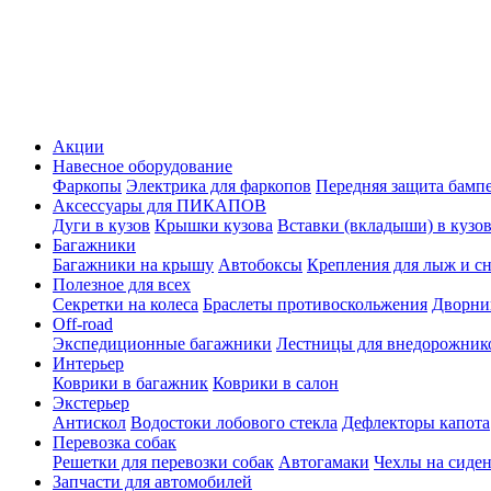
Акции
Навесное оборудование
Фаркопы
Электрика для фаркопов
Передняя защита бамп
Аксессуары для ПИКАПОВ
Дуги в кузов
Крышки кузова
Вставки (вкладыши) в кузо
Багажники
Багажники на крышу
Автобоксы
Крепления для лыж и с
Полезное для всех
Секретки на колеса
Браслеты противоскольжения
Дворник
Off-road
Экспедиционные багажники
Лестницы для внедорожник
Интерьер
Коврики в багажник
Коврики в салон
Экстерьер
Антискол
Водостоки лобового стекла
Дефлекторы капота
Перевозка собак
Решетки для перевозки собак
Автогамаки
Чехлы на сиден
Запчасти для автомобилей