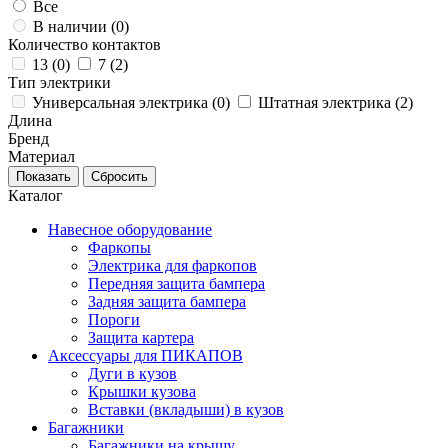
Все
В наличии (
0
)
Количество контактов
13 (
0
)
7 (
2
)
Тип электрики
Универсальная электрика (
0
)
Штатная электрика (
2
)
Длина
Бренд
Материал
Каталог
Навесное оборудование
Фаркопы
Электрика для фаркопов
Передняя защита бампера
Задняя защита бампера
Пороги
Защита картера
Аксессуары для ПИКАПОВ
Дуги в кузов
Крышки кузова
Вставки (вкладыши) в кузов
Багажники
Багажники на крышу