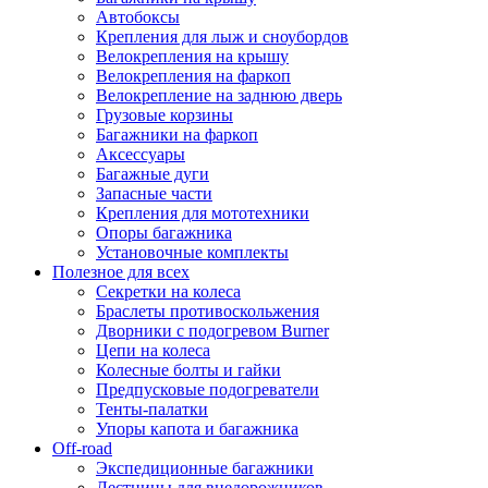
Автобоксы
Крепления для лыж и сноубордов
Велокрепления на крышу
Велокрепления на фаркоп
Велокрепление на заднюю дверь
Грузовые корзины
Багажники на фаркоп
Аксессуары
Багажные дуги
Запасные части
Крепления для мототехники
Опоры багажника
Установочные комплекты
Полезное для всех
Секретки на колеса
Браслеты противоскольжения
Дворники с подогревом Burner
Цепи на колеса
Колесные болты и гайки
Предпусковые подогреватели
Тенты-палатки
Упоры капота и багажника
Off-road
Экспедиционные багажники
Лестницы для внедорожников