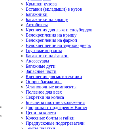
Крышки кузова
Вставки (вкладыши) в кузов
Багажники
Багажники на крышу
Автобоксы
Крепления для лыж и сноубордов
Велокрепления на крышу
Велокрепления на фаркоп
Велокрепление на заднюю дверь
Грузовые корзины
Багажники на фаркоп
Аксессуары
Багажные дуги
Запасные части
Крепления для мототехники
Опоры багажника
Установочные комплекты
Полезное для всех
Секретки на колеса
Браслеты противоскольжения
Дворники с подогревом Burner
Цепи на колеса
Колесные болты и гайки
Предпусковые подогреватели
Тенты-палатки