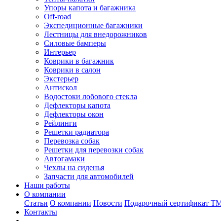
Упоры капота и багажника
Off-road
Экспедиционные багажники
Лестницы для внедорожников
Силовые бамперы
Интерьер
Коврики в багажник
Коврики в салон
Экстерьер
Антискол
Водостоки лобового стекла
Дефлекторы капота
Дефлекторы окон
Рейлинги
Решетки радиатора
Перевозка собак
Решетки для перевозки собак
Автогамаки
Чехлы на сиденья
Запчасти для автомобилей
Наши работы
О компании
Статьи
О компании
Новости
Подарочный сертификат Т
Контакты