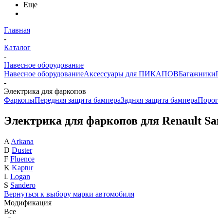
Еще
Главная
-
Каталог
-
Навесное оборудование
Навесное оборудование
Аксессуары для ПИКАПОВ
Багажники
-
Электрика для фаркопов
Фаркопы
Передняя защита бампера
Задняя защита бампера
Поро
Электрика для фаркопов для Renault Sa
A
Arkana
D
Duster
F
Fluence
K
Kaptur
L
Logan
S
Sandero
Вернуться к выбору марки автомобиля
Модификация
Все