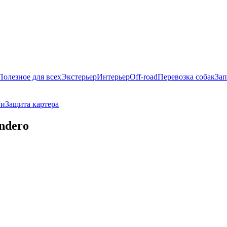
Полезное для всех
Экстерьер
Интерьер
Off-road
Перевозка собак
Зап
ги
Защита картера
ndero