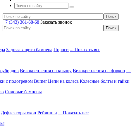
+7 (343) 361-68-68
Заказать звонок
ера
Задняя защита бампера
Пороги
... Показать все
в
ноубордов
Велокрепления на крышу
Велокрепления на фаркоп
..
и с подогревом Burner
Цепи на колеса
Колесные болты и гайки
ов
Силовые бамперы
Дефлекторы окон
Рейлинги
... Показать все
ья