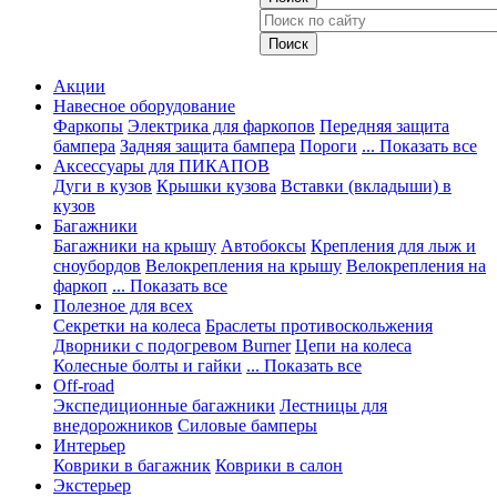
Акции
Навесное оборудование
Фаркопы
Электрика для фаркопов
Передняя защита
бампера
Задняя защита бампера
Пороги
... Показать все
Аксессуары для ПИКАПОВ
Дуги в кузов
Крышки кузова
Вставки (вкладыши) в
кузов
Багажники
Багажники на крышу
Автобоксы
Крепления для лыж и
сноубордов
Велокрепления на крышу
Велокрепления на
фаркоп
... Показать все
Полезное для всех
Секретки на колеса
Браслеты противоскольжения
Дворники с подогревом Burner
Цепи на колеса
Колесные болты и гайки
... Показать все
Off-road
Экспедиционные багажники
Лестницы для
внедорожников
Силовые бамперы
Интерьер
Коврики в багажник
Коврики в салон
Экстерьер