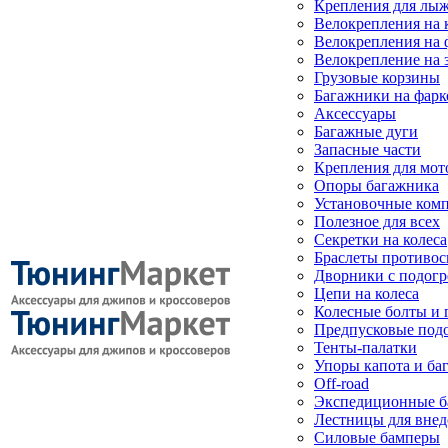
Крепления для лыж
Велокрепления на
Велокрепления на 
Велокрепление на 
Грузовые корзины
Багажники на фарк
Аксессуары
Багажные дуги
Запасные части
Крепления для мот
Опоры багажника
Установочные ком
Полезное для всех
Секретки на колеса
Браслеты противо
Дворники с подогр
Цепи на колеса
Колесные болты и 
Предпусковые под
Тенты-палатки
Упоры капота и ба
Off-road
Экспедиционные б
Лестницы для вне
Силовые бамперы