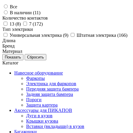
Все
В наличии (
11
)
Количество контактов
13 (
8
)
7 (
172
)
Тип электрики
Универсальная электрика (
9
)
Штатная электрика (
166
)
Длина
Бренд
Материал
Каталог
Навесное оборудование
Фаркопы
Электрика для фаркопов
Передняя защита бампера
Задняя защита бампера
Пороги
Защита картера
Аксессуары для ПИКАПОВ
Дуги в кузов
Крышки кузова
Вставки (вкладыши) в кузов
Багажники