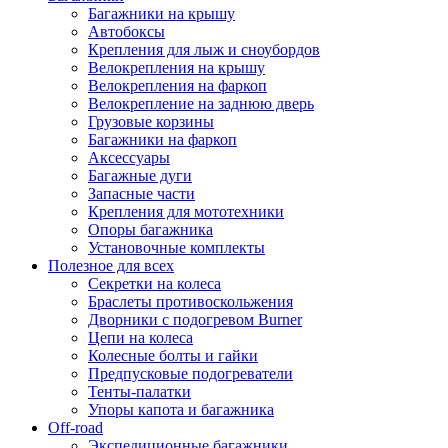
Багажники на крышу
Автобоксы
Крепления для лыж и сноубордов
Велокрепления на крышу
Велокрепления на фаркоп
Велокрепление на заднюю дверь
Грузовые корзины
Багажники на фаркоп
Аксессуары
Багажные дуги
Запасные части
Крепления для мототехники
Опоры багажника
Установочные комплекты
Полезное для всех
Секретки на колеса
Браслеты противоскольжения
Дворники с подогревом Burner
Цепи на колеса
Колесные болты и гайки
Предпусковые подогреватели
Тенты-палатки
Упоры капота и багажника
Off-road
Экспедиционные багажники