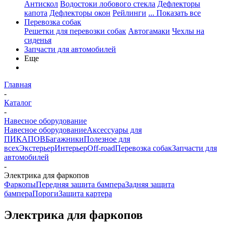
Антискол
Водостоки лобового стекла
Дефлекторы
капота
Дефлекторы окон
Рейлинги
... Показать все
Перевозка собак
Решетки для перевозки собак
Автогамаки
Чехлы на
сиденья
Запчасти для автомобилей
Еще
Главная
-
Каталог
-
Навесное оборудование
Навесное оборудование
Аксессуары для
ПИКАПОВ
Багажники
Полезное для
всех
Экстерьер
Интерьер
Off-road
Перевозка собак
Запчасти для
автомобилей
-
Электрика для фаркопов
Фаркопы
Передняя защита бампера
Задняя защита
бампера
Пороги
Защита картера
Электрика для фаркопов