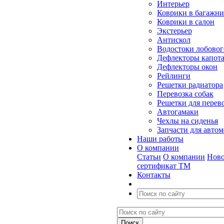
Интерьер
Коврики в багажн
Коврики в салон
Экстерьер
Антискол
Водостоки лобовог
Дефлекторы капот
Дефлекторы окон
Рейлинги
Решетки радиатора
Перевозка собак
Решетки для перев
Автогамаки
Чехлы на сиденья
Запчасти для авто
Наши работы
О компании
Статьи
О компании
Ново
сертификат ТМ
Контакты