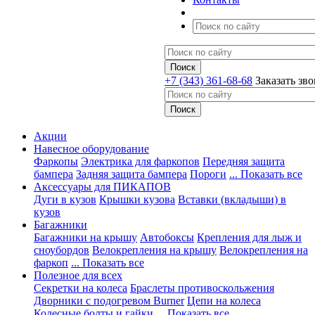
+7 (343) 361-68-68
Заказать зв
Акции
Навесное оборудование
Фаркопы
Электрика для фаркопов
Передняя защита
бампера
Задняя защита бампера
Пороги
... Показать все
Аксессуары для ПИКАПОВ
Дуги в кузов
Крышки кузова
Вставки (вкладыши) в
кузов
Багажники
Багажники на крышу
Автобоксы
Крепления для лыж и
сноубордов
Велокрепления на крышу
Велокрепления на
фаркоп
... Показать все
Полезное для всех
Секретки на колеса
Браслеты противоскольжения
Дворники с подогревом Burner
Цепи на колеса
Колесные болты и гайки
... Показать все