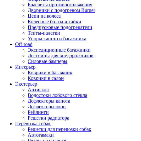
Браслеты противоскольжения
Дворники с подогревом Burner
Цепи на колеса
Колесные болты и гайки
Предпусковые подогреватели
Тенты-палатки
Упоры капота и багажника
Off-road
Экспедиционные багажники
Лестницы для внедорожников
Силовые бамперы
Интерьер
Коврики в багажник
Коврики в салон
Экстерьер
Антискол
Водостоки лобового стекла
Дефлекторы капота
Дефлекторы окон
Рейлинги
Решетки радиатора
Перевозка собак
Решетки для перевозки собак
Автогамаки
Чехлы на сиденья