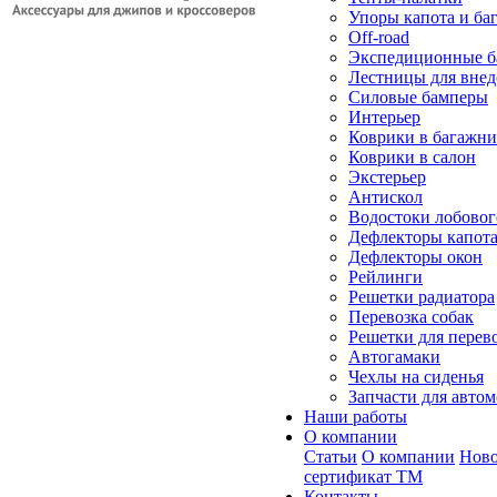
Упоры капота и ба
Off-road
Экспедиционные б
Лестницы для вне
Силовые бамперы
Интерьер
Коврики в багажн
Коврики в салон
Экстерьер
Антискол
Водостоки лобовог
Дефлекторы капот
Дефлекторы окон
Рейлинги
Решетки радиатора
Перевозка собак
Решетки для перев
Автогамаки
Чехлы на сиденья
Запчасти для авто
Наши работы
О компании
Статьи
О компании
Ново
сертификат ТМ
Контакты