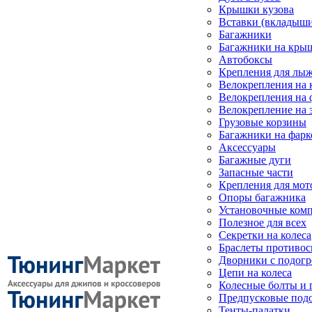
Крышки кузова
Вставки (вкладыши
Багажники
Багажники на кры
Автобоксы
Крепления для лыж
Велокрепления на
Велокрепления на 
Велокрепление на 
Грузовые корзины
Багажники на фарк
Аксессуары
Багажные дуги
Запасные части
Крепления для мот
Опоры багажника
Установочные ком
Полезное для всех
Секретки на колеса
Браслеты противо
Дворники с подогр
Цепи на колеса
Колесные болты и 
Предпусковые под
Тенты-палатки