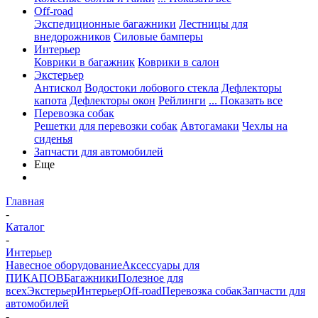
Off-road
Экспедиционные багажники
Лестницы для
внедорожников
Силовые бамперы
Интерьер
Коврики в багажник
Коврики в салон
Экстерьер
Антискол
Водостоки лобового стекла
Дефлекторы
капота
Дефлекторы окон
Рейлинги
... Показать все
Перевозка собак
Решетки для перевозки собак
Автогамаки
Чехлы на
сиденья
Запчасти для автомобилей
Еще
Главная
-
Каталог
-
Интерьер
Навесное оборудование
Аксессуары для
ПИКАПОВ
Багажники
Полезное для
всех
Экстерьер
Интерьер
Off-road
Перевозка собак
Запчасти для
автомобилей
-