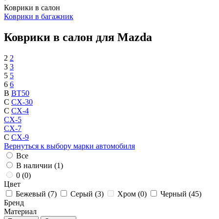
Коврики в салон
Коврики в багажник
Коврики в салон для Mazda
2
2
3
3
5
5
6
6
B
BT50
C
CX-30
C
CX-4
CX-5
CX-7
C
CX-9
Вернуться к выбору марки автомобиля
Все
В наличии (
1
)
0 (
0
)
Цвет
Бежевый (
7
)
Серый (
3
)
Хром (
0
)
Черный (
45
)
Бренд
Материал