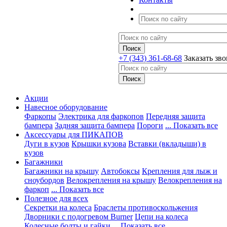
+7 (343) 361-68-68
Заказать зв
Акции
Навесное оборудование
Фаркопы
Электрика для фаркопов
Передняя защита
бампера
Задняя защита бампера
Пороги
... Показать все
Аксессуары для ПИКАПОВ
Дуги в кузов
Крышки кузова
Вставки (вкладыши) в
кузов
Багажники
Багажники на крышу
Автобоксы
Крепления для лыж и
сноубордов
Велокрепления на крышу
Велокрепления на
фаркоп
... Показать все
Полезное для всех
Секретки на колеса
Браслеты противоскольжения
Дворники с подогревом Burner
Цепи на колеса
Колесные болты и гайки
... Показать все