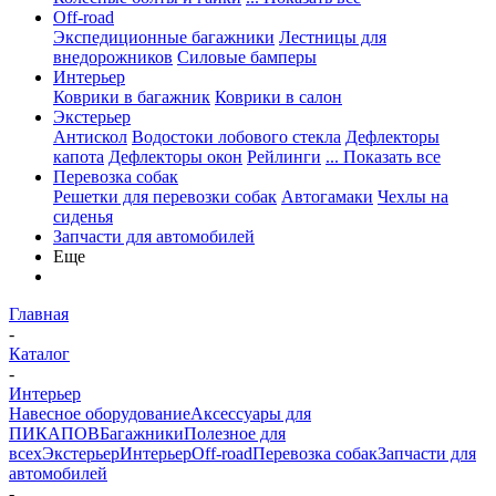
Off-road
Экспедиционные багажники
Лестницы для
внедорожников
Силовые бамперы
Интерьер
Коврики в багажник
Коврики в салон
Экстерьер
Антискол
Водостоки лобового стекла
Дефлекторы
капота
Дефлекторы окон
Рейлинги
... Показать все
Перевозка собак
Решетки для перевозки собак
Автогамаки
Чехлы на
сиденья
Запчасти для автомобилей
Еще
Главная
-
Каталог
-
Интерьер
Навесное оборудование
Аксессуары для
ПИКАПОВ
Багажники
Полезное для
всех
Экстерьер
Интерьер
Off-road
Перевозка собак
Запчасти для
автомобилей
-