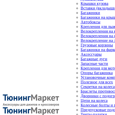
Крышки кузова
Вставки (вкладыши
Багажники
Багажники на кры
Автобоксы
Крепления для лыж
Велокрепления на
Велокрепления на 
Велокрепление на 
Грузовые корзины
Багажники на фарк
Аксессуары
Багажные дуги
Запасные части
Крепления для мот
Опоры багажника
Установочные ком
Полезное для всех
Секретки на колеса
Браслеты противо
Дворники с подогр
Цепи на колеса
Колесные болты и 
Предпусковые под
Тенты-палатки