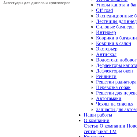
Упоры капота и ба
Off-road
Экспедиционные б
Лестницы для вне
Силовые бамперы
Интерьер
Коврики в багажн
Коврики в салон
Экстерьер
Антискол
Водостоки лобовог
Дефлекторы капот
Дефлекторы окон
Рейлинги
Решетки радиатора
Перевозка собак
Решетки для перев
Автогамаки
Чехлы на сиденья
Запчасти для авто
Наши работы
О компании
Статьи
О компании
Ново
сертификат ТМ
Контакты