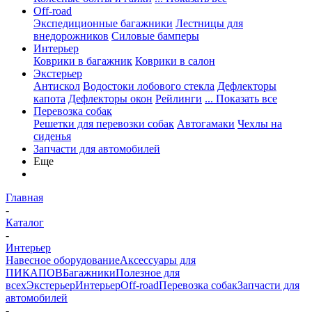
Off-road
Экспедиционные багажники
Лестницы для
внедорожников
Силовые бамперы
Интерьер
Коврики в багажник
Коврики в салон
Экстерьер
Антискол
Водостоки лобового стекла
Дефлекторы
капота
Дефлекторы окон
Рейлинги
... Показать все
Перевозка собак
Решетки для перевозки собак
Автогамаки
Чехлы на
сиденья
Запчасти для автомобилей
Еще
Главная
-
Каталог
-
Интерьер
Навесное оборудование
Аксессуары для
ПИКАПОВ
Багажники
Полезное для
всех
Экстерьер
Интерьер
Off-road
Перевозка собак
Запчасти для
автомобилей
-