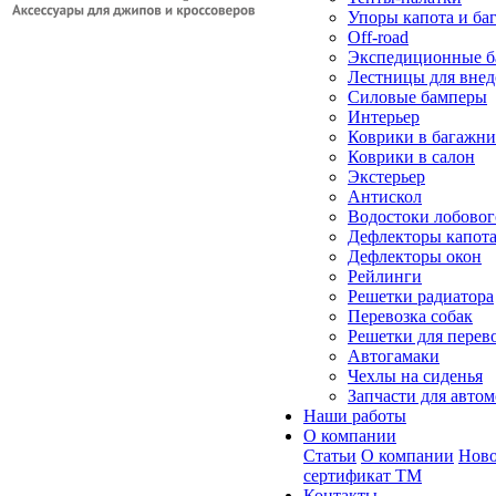
Упоры капота и ба
Off-road
Экспедиционные б
Лестницы для вне
Силовые бамперы
Интерьер
Коврики в багажн
Коврики в салон
Экстерьер
Антискол
Водостоки лобовог
Дефлекторы капот
Дефлекторы окон
Рейлинги
Решетки радиатора
Перевозка собак
Решетки для перев
Автогамаки
Чехлы на сиденья
Запчасти для авто
Наши работы
О компании
Статьи
О компании
Ново
сертификат ТМ
Контакты