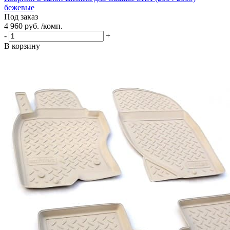
бежевые
Под заказ
4 960 руб. /комп.
-
+
В корзину