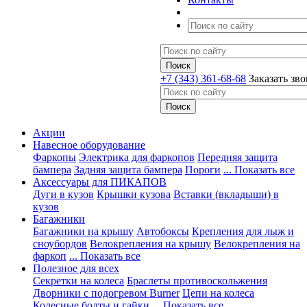
+7 (343) 361-68-68
Заказать зв
Акции
Навесное оборудование
Фаркопы
Электрика для фаркопов
Передняя защита
бампера
Задняя защита бампера
Пороги
... Показать все
Аксессуары для ПИКАПОВ
Дуги в кузов
Крышки кузова
Вставки (вкладыши) в
кузов
Багажники
Багажники на крышу
Автобоксы
Крепления для лыж и
сноубордов
Велокрепления на крышу
Велокрепления на
фаркоп
... Показать все
Полезное для всех
Секретки на колеса
Браслеты противоскольжения
Дворники с подогревом Burner
Цепи на колеса
Колесные болты и гайки
... Показать все