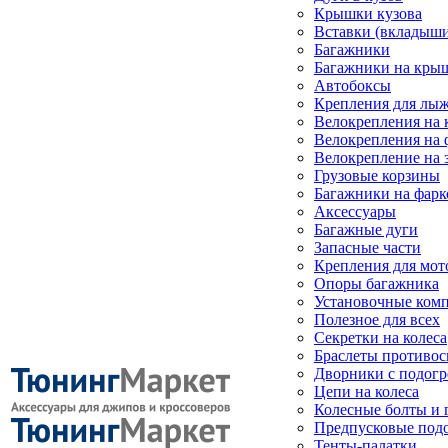
Крышки кузова
Вставки (вкладыши
Багажники
Багажники на кры
Автобоксы
Крепления для лыж
Велокрепления на
Велокрепления на 
Велокрепление на 
Грузовые корзины
Багажники на фарк
Аксессуары
Багажные дуги
Запасные части
Крепления для мот
Опоры багажника
Установочные ком
Полезное для всех
Секретки на колеса
Браслеты противо
Дворники с подогр
Цепи на колеса
Колесные болты и 
Предпусковые под
Тенты-палатки