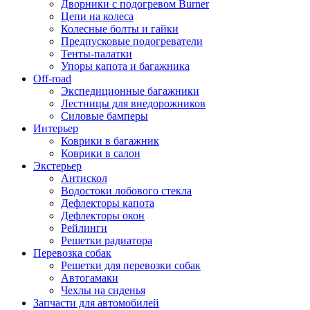
Дворники с подогревом Burner
Цепи на колеса
Колесные болты и гайки
Предпусковые подогреватели
Тенты-палатки
Упоры капота и багажника
Off-road
Экспедиционные багажники
Лестницы для внедорожников
Силовые бамперы
Интерьер
Коврики в багажник
Коврики в салон
Экстерьер
Антискол
Водостоки лобового стекла
Дефлекторы капота
Дефлекторы окон
Рейлинги
Решетки радиатора
Перевозка собак
Решетки для перевозки собак
Автогамаки
Чехлы на сиденья
Запчасти для автомобилей