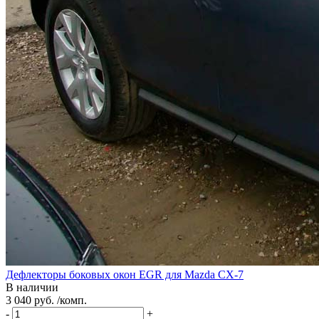
Дефлекторы боковых окон EGR для Mazda CX-7
В наличии
3 040 руб. /комп.
-
+