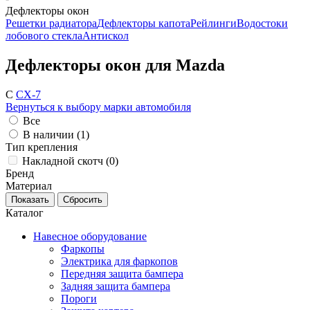
Дефлекторы окон
Решетки радиатора
Дефлекторы капота
Рейлинги
Водостоки
лобового стекла
Антискол
Дефлекторы окон для Mazda
C
CX-7
Вернуться к выбору марки автомобиля
Все
В наличии (
1
)
Тип крепления
Накладной скотч (
0
)
Бренд
Материал
Каталог
Навесное оборудование
Фаркопы
Электрика для фаркопов
Передняя защита бампера
Задняя защита бампера
Пороги