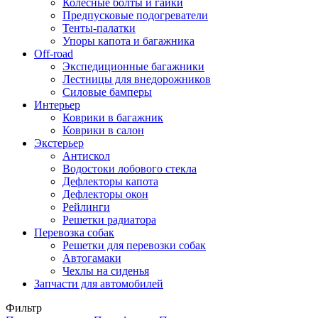
Колесные болты и гайки
Предпусковые подогреватели
Тенты-палатки
Упоры капота и багажника
Off-road
Экспедиционные багажники
Лестницы для внедорожников
Силовые бамперы
Интерьер
Коврики в багажник
Коврики в салон
Экстерьер
Антискол
Водостоки лобового стекла
Дефлекторы капота
Дефлекторы окон
Рейлинги
Решетки радиатора
Перевозка собак
Решетки для перевозки собак
Автогамаки
Чехлы на сиденья
Запчасти для автомобилей
Фильтр