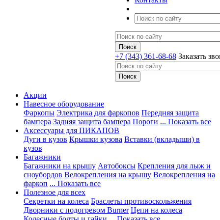
+7 (343) 361-68-68
Заказать зв
Акции
Навесное оборудование
Фаркопы
Электрика для фаркопов
Передняя защита
бампера
Задняя защита бампера
Пороги
... Показать все
Аксессуары для ПИКАПОВ
Дуги в кузов
Крышки кузова
Вставки (вкладыши) в
кузов
Багажники
Багажники на крышу
Автобоксы
Крепления для лыж и
сноубордов
Велокрепления на крышу
Велокрепления на
фаркоп
... Показать все
Полезное для всех
Секретки на колеса
Браслеты противоскольжения
Дворники с подогревом Burner
Цепи на колеса
Колесные болты и гайки
... Показать все