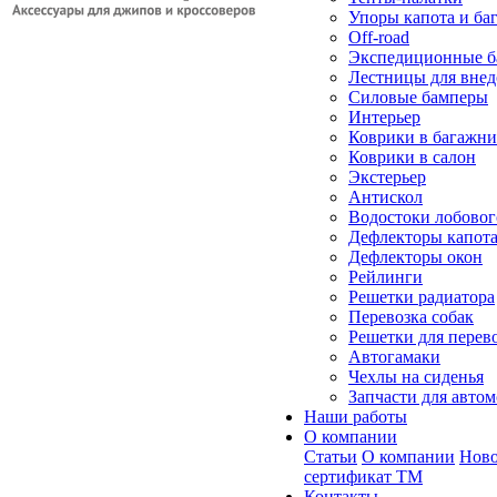
Упоры капота и ба
Off-road
Экспедиционные б
Лестницы для вне
Силовые бамперы
Интерьер
Коврики в багажн
Коврики в салон
Экстерьер
Антискол
Водостоки лобовог
Дефлекторы капот
Дефлекторы окон
Рейлинги
Решетки радиатора
Перевозка собак
Решетки для перев
Автогамаки
Чехлы на сиденья
Запчасти для авто
Наши работы
О компании
Статьи
О компании
Ново
сертификат ТМ
Контакты