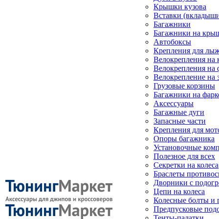
Крышки кузова
Вставки (вкладыши
Багажники
Багажники на кры
Автобоксы
Крепления для лыж
Велокрепления на
Велокрепления на 
Велокрепление на 
Грузовые корзины
Багажники на фарк
Аксессуары
Багажные дуги
Запасные части
Крепления для мот
Опоры багажника
Установочные ком
Полезное для всех
Секретки на колеса
Браслеты противо
Дворники с подогр
Цепи на колеса
Колесные болты и 
Предпусковые под
Тенты-палатки