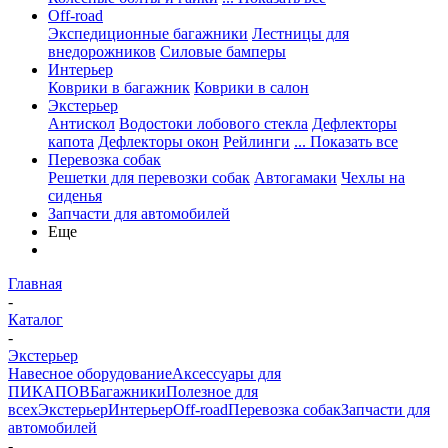
Off-road
Экспедиционные багажники
Лестницы для
внедорожников
Силовые бамперы
Интерьер
Коврики в багажник
Коврики в салон
Экстерьер
Антискол
Водостоки лобового стекла
Дефлекторы
капота
Дефлекторы окон
Рейлинги
... Показать все
Перевозка собак
Решетки для перевозки собак
Автогамаки
Чехлы на
сиденья
Запчасти для автомобилей
Еще
Главная
-
Каталог
-
Экстерьер
Навесное оборудование
Аксессуары для
ПИКАПОВ
Багажники
Полезное для
всех
Экстерьер
Интерьер
Off-road
Перевозка собак
Запчасти для
автомобилей
-