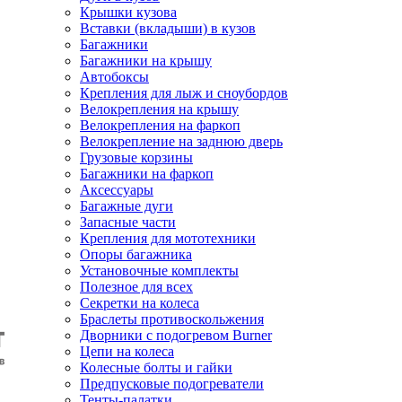
Крышки кузова
Вставки (вкладыши) в кузов
Багажники
Багажники на крышу
Автобоксы
Крепления для лыж и сноубордов
Велокрепления на крышу
Велокрепления на фаркоп
Велокрепление на заднюю дверь
Грузовые корзины
Багажники на фаркоп
Аксессуары
Багажные дуги
Запасные части
Крепления для мототехники
Опоры багажника
Установочные комплекты
Полезное для всех
Секретки на колеса
Браслеты противоскольжения
Дворники с подогревом Burner
Цепи на колеса
Колесные болты и гайки
Предпусковые подогреватели
Тенты-палатки