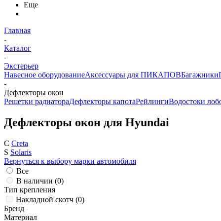
Еще
Главная
-
Каталог
-
Экстерьер
Навесное оборудование
Аксессуары для ПИКАПОВ
Багажники
-
Дефлекторы окон
Решетки радиатора
Дефлекторы капота
Рейлинги
Водостоки лобо
Дефлекторы окон для Hyundai
C
Creta
S
Solaris
Вернуться к выбору марки автомобиля
Все
В наличии (
0
)
Тип крепления
Накладной скотч (
0
)
Бренд
Материал