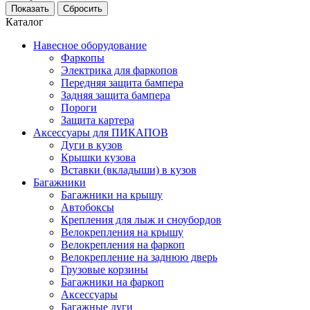
Каталог
Навесное оборудование
Фаркопы
Электрика для фаркопов
Передняя защита бампера
Задняя защита бампера
Пороги
Защита картера
Аксессуары для ПИКАПОВ
Дуги в кузов
Крышки кузова
Вставки (вкладыши) в кузов
Багажники
Багажники на крышу
Автобоксы
Крепления для лыж и сноубордов
Велокрепления на крышу
Велокрепления на фаркоп
Велокрепление на заднюю дверь
Грузовые корзины
Багажники на фаркоп
Аксессуары
Багажные дуги