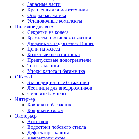
Запасные части
Крепления для мототехники
Опоры багажника
Установочные комплекты
Полезное для всех
Секретки на колеса
Браслеты противоскольжения
Дворники с подогревом Burner
Цепи на колеса
Колесные болты и гайки
Предпусковые подогреватели
Тенты-палатки
Упоры капота и багажника
Off-road
Экспедиционные багажники
Лестницы для внедорожников
Силовые бамперы
Интерьер
Коврики в багажник
Коврики в салон
Экстерьер
Антискол
Водостоки лобового стекла
Дефлекторы капота
Дефлекторы окон