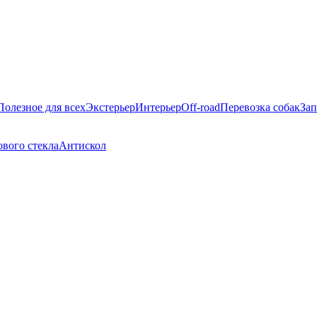
Полезное для всех
Экстерьер
Интерьер
Off-road
Перевозка собак
Зап
вого стекла
Антискол