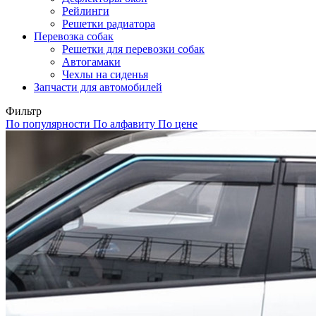
Рейлинги
Решетки радиатора
Перевозка собак
Решетки для перевозки собак
Автогамаки
Чехлы на сиденья
Запчасти для автомобилей
Фильтр
По популярности
По алфавиту
По цене