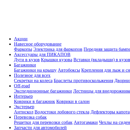
Акции
Навесное оборудование
Фаркопы
Электрика для фаркопов
Передняя защита бамп
Аксессуары для ПИКАПОВ
Дуги в кузов
Крышки кузова
Вставки (вкладыши) в кузо
Багажники
Багажники на крышу
Автобоксы
Крепления для лыж и с
Полезное для всех
Секретки на колеса
Браслеты противоскольжения
Дворник
Off-road
Экспедиционные багажники
Лестницы для внедорожник
Интерьер
Коврики в багажник
Коврики в салон
Экстерьер
Антискол
Водостоки лобового стекла
Дефлекторы капота
Перевозка собак
Решетки для перевозки собак
Автогамаки
Чехлы на сиден
Запчасти для автомобилей