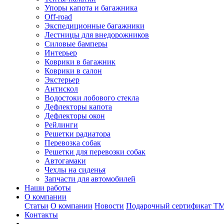
Упоры капота и багажника
Off-road
Экспедиционные багажники
Лестницы для внедорожников
Силовые бамперы
Интерьер
Коврики в багажник
Коврики в салон
Экстерьер
Антискол
Водостоки лобового стекла
Дефлекторы капота
Дефлекторы окон
Рейлинги
Решетки радиатора
Перевозка собак
Решетки для перевозки собак
Автогамаки
Чехлы на сиденья
Запчасти для автомобилей
Наши работы
О компании
Статьи
О компании
Новости
Подарочный сертификат Т
Контакты