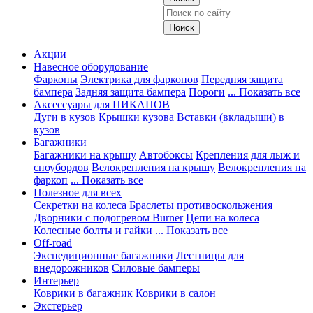
Акции
Навесное оборудование
Фаркопы
Электрика для фаркопов
Передняя защита
бампера
Задняя защита бампера
Пороги
... Показать все
Аксессуары для ПИКАПОВ
Дуги в кузов
Крышки кузова
Вставки (вкладыши) в
кузов
Багажники
Багажники на крышу
Автобоксы
Крепления для лыж и
сноубордов
Велокрепления на крышу
Велокрепления на
фаркоп
... Показать все
Полезное для всех
Секретки на колеса
Браслеты противоскольжения
Дворники с подогревом Burner
Цепи на колеса
Колесные болты и гайки
... Показать все
Off-road
Экспедиционные багажники
Лестницы для
внедорожников
Силовые бамперы
Интерьер
Коврики в багажник
Коврики в салон
Экстерьер