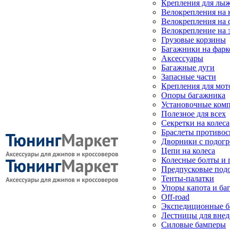
Крепления для лыж
Велокрепления на
Велокрепления на 
Велокрепление на 
Грузовые корзины
Багажники на фарк
Аксессуары
Багажные дуги
Запасные части
Крепления для мот
Опоры багажника
Установочные ком
Полезное для всех
Секретки на колеса
Браслеты противо
Дворники с подогр
Цепи на колеса
Колесные болты и 
Предпусковые под
Тенты-палатки
Упоры капота и ба
Off-road
Экспедиционные б
Лестницы для вне
Силовые бамперы