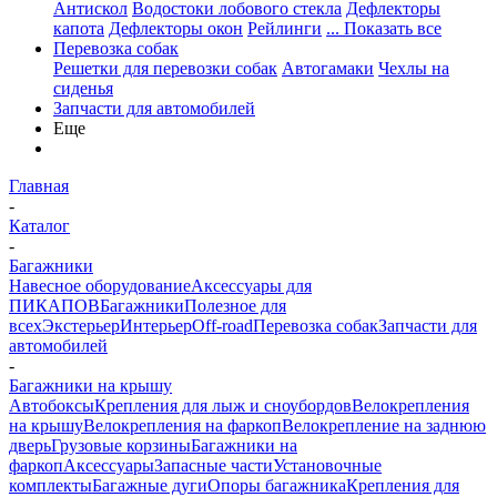
Антискол
Водостоки лобового стекла
Дефлекторы
капота
Дефлекторы окон
Рейлинги
... Показать все
Перевозка собак
Решетки для перевозки собак
Автогамаки
Чехлы на
сиденья
Запчасти для автомобилей
Еще
Главная
-
Каталог
-
Багажники
Навесное оборудование
Аксессуары для
ПИКАПОВ
Багажники
Полезное для
всех
Экстерьер
Интерьер
Off-road
Перевозка собак
Запчасти для
автомобилей
-
Багажники на крышу
Автобоксы
Крепления для лыж и сноубордов
Велокрепления
на крышу
Велокрепления на фаркоп
Велокрепление на заднюю
дверь
Грузовые корзины
Багажники на
фаркоп
Аксессуары
Запасные части
Установочные
комплекты
Багажные дуги
Опоры багажника
Крепления для