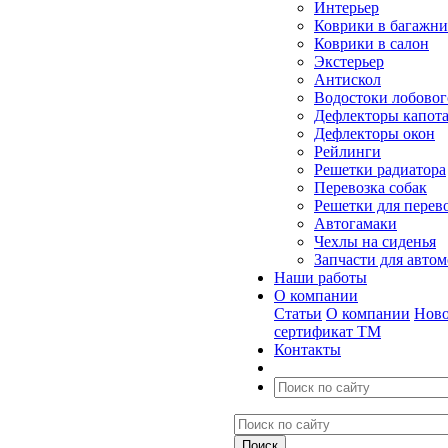
Интерьер
Коврики в багажн
Коврики в салон
Экстерьер
Антискол
Водостоки лобовог
Дефлекторы капот
Дефлекторы окон
Рейлинги
Решетки радиатора
Перевозка собак
Решетки для перев
Автогамаки
Чехлы на сиденья
Запчасти для авто
Наши работы
О компании
Статьи
О компании
Ново
сертификат ТМ
Контакты